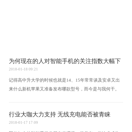
为何现在的人对智能手机的关注指数大幅下
2018-01-18 09:21
降
记得高中升大学的时候也就是14、15年常常谈及安卓又出
来什么新机苹果又准备发布哪款型号，而今是与我何干。
想必大多朋友也一样。这是为什么呢?下面我们一起来看看
有关的数据趋势 以三星Galaxy S系列旗舰为例： 还有苹果
行业大咖大力支持 无线充电能否被青睐
iPhone： 在iPhone 6发布的时候，外界几乎所有的...
2018-01-17 17:09