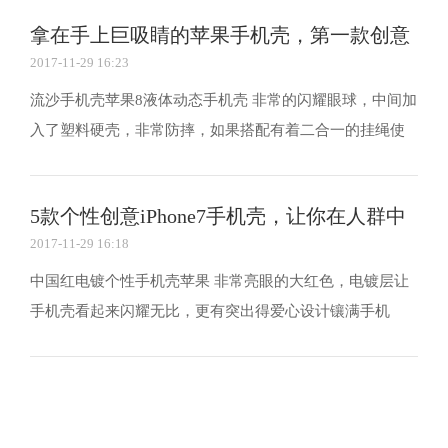
宝，林浩一家欣喜万分，一下子升级为儿女双全的人生赢
拿在手上巨吸睛的苹果手机壳，第一款创意
家。 再次当上爷爷的林浩父亲真心希望能够把孙子成长...
2017-11-29 16:23
满
流沙手机壳苹果8液体动态手机壳 非常的闪耀眼球，中间加
入了塑料硬壳，非常防摔，如果搭配有着二合一的挂绳使
用会更加的便携。 null...
5款个性创意iPhone7手机壳，让你在人群中
2017-11-29 16:18
如
中国红电镀个性手机壳苹果 非常亮眼的大红色，电镀层让
手机壳看起来闪耀无比，更有突出得爱心设计镶满手机
null...