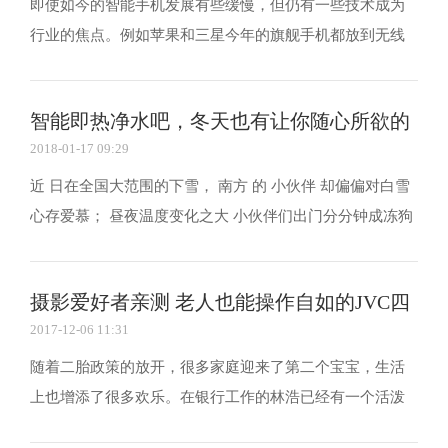
即使如今的智能手机发展有些缓慢，但仍有一些技术成为
行业的焦点。例如苹果和三星今年的旗舰手机都放到无线
充电的点上。 ●仍未统一的无线充电标准 事实上，无线充
电技术在手机上的应用已经颇有时日。早在2011年，夏普
智能即热净水吧，冬天也有让你随心所欲的
就推出了全球首款自带无线充电功能的智能手机AQUOS...
2018-01-17 09:29
温
近 日在全国大范围的下雪， 南方 的 小伙伴 却偏偏对白雪
心存爱慕； 昼夜温度变化之大 小伙伴们出门分分钟成冻狗
。 冬天天气越来越冷，空气也越发的干燥，再加上现如今
空调和暖气的盛行，人们体内水分流失快，容易有眼涩唇
摄影爱好者亲测 老人也能操作自如的JVC四
干、皮肤发紧等不舒服的症状。在干燥的环境中...
2017-12-06 11:31
防
随着二胎政策的放开，很多家庭迎来了第二个宝宝，生活
上也增添了很多欢乐。在银行工作的林浩已经有一个活泼
可爱正在读小学的女儿了，几个月前又降临了第二个男宝