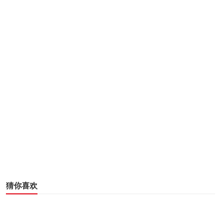
5.最后， 整理成形!
看了小编的讲解，不管是风衣自带的腰带，还是自己搭
配的腰带都可以自己打理的漂漂亮亮。
猜你喜欢