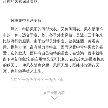
让你的风衣保证美丽。
风衣腰带系法图解
风衣一种防风雨的薄型大衣。又称风雨衣。风衣是服饰
中的一种，适合于春、秋、冬季外出穿着，是近二三十年来
比较流行的服装。由于造型灵活多变、健美潇洒、美观实
用、携带方便、富有魅力等特点，因而深受中青年男女的喜
爱，它的款式、面料有自己独特的语言，在惊鸿一瞥中就能
留下深刻印象;它的实用性又无可比拟，在忽冷忽热最难将息
的秋天，一件风衣随意穿脱，风雨无阻，既能伴你远行天
涯，也能随手披来上街。
1.短的一边放在长的一边的下面
2.短的绕一下,带子拉拉紧
展开全部内容
3.将短的对折一下
4.长的从短的下面绕上来