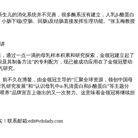
。
新生儿的消化系统并不完善，很多酶系没有建立，人乳β-酪蛋白
小肠下端(空肠、回肠)及结肠直接发挥生理功能。”张玉梅教授
讲
年来，通过一点一滴的母乳样本积累和研究探索，金领冠建立起了
奶粉及其制备方法”的专利配方，现已被成功应用在了金领冠婴幼
乳研究。
。前不久在博鳌，由金领冠主导的“汇聚全球资源，领创中国母
研究发展”和“认识母乳中α-乳清蛋白和β-酪蛋白”等主题分
喂养”品牌宣言上做出的又一次努力。这意味着金领冠将继续担
dit#vdolady.com