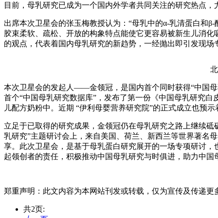
目前，母乳研究已成为一个国内外学者共同关注的研究热点，
出席本次卫星会的张玉梅教授认为：“母乳中的α-乳清蛋白和β
胶束柔软、疏松、开放的构象特点能使它更容易被新生儿消化吸
的观点，代表着国内母乳研究的新趋势，一经抛出即引发现场
北
本次卫星会的发起人——金领冠，是国内首个同时获得“中国母
首个“中国母乳研究数据库”，发布了第一份《中国母乳研究白皮
儿配方奶粉中。近期 “伊利母婴营养研究院”的正式成立也预
立足于已取得的研究成果，金领冠仍在母乳研究之路上继续砥
乳研究”主题研讨会上，来自美国、荷兰、新西兰等世界著名母婴
享。此次卫星会，是基于母乳蛋白研究展开的一场专项研讨，
起领创者的责任，积极推动中国母乳研究与时俱进，助力中国
郑重声明：
此文内容为本网站刊发或转载，仅为宣传及传递更多信息
共2页: