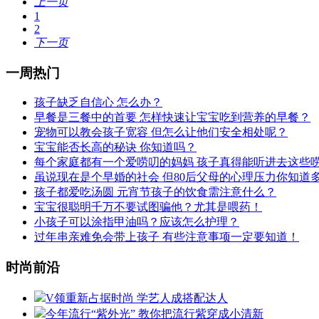
上一页
1
2
下一页
一周热门
孩子缺乏自信心 怎么办？
早餐是三餐中的首要 怎样快速让宝宝吃到营养的早餐？
宠物可以教会孩子宽容 但怎么让他们安全相处呢？
宝宝能否长高的秘诀 你知道吗？
每个家庭都有一个爱唠叨的妈妈 孩子真得能听进去这些
虽说现在是个早婚的社会 但80后父母的心理压力你知道
孩子都爱吃汤圆 元宵节孩子的饮食需注意什么？
宝宝很聪明千万不要试图骗他？尤其是喂药！
小孩子可以涂指甲油吗？应该怎么护理？
过年串亲难免会带上孩子 有些注意事项一定要知道！
时尚前沿
V领重新占据时尚 学艺人成搭配达人
今年流行“紫外光” 教你把流行紫穿成小清新