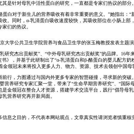
尤其是针对母乳中活性蛋白的研究，一直都是专家们热议的部分
-酪蛋白对于新生儿的营养吸收有着非常重要的意义。”她指出：“
收。同时，α-乳清蛋白吸收速度较快，其吸收部位在小肠上部，
专家们的热议。
京大学公共卫生学院营养与食品卫生学的张玉梅教授发表主题演
乳研究杰出贡献奖”、“中外母乳研究杰出贡献奖”的品牌。16
书》，并基于此研制出了“α-乳清蛋白和β-酪蛋白的婴儿配方
示着金领冠未来将投入更多人力、物力、资源、技术去领创中国母
砺前行，力图通过与国内外更多专家的智慧碰撞，寻求新的突破
营养研究专家汇聚一堂，带来了“生命早期营养研究”、“国际母乳
也是金领冠在整合人才资源，搭建学术交流平台，践行“倡导母乳
母乳营养研究再开新局面。
之目的，不代表本网站观点，文章真实性请浏览者慎重核实！联系邮箱:e