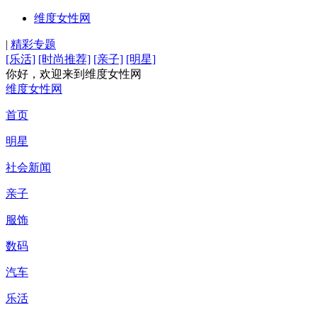
维度女性网
|
精彩专题
[乐活]
[时尚推荐]
[亲子]
[明星]
你好，欢迎来到维度女性网
维度女性网
首页
明星
社会新闻
亲子
服饰
数码
汽车
乐活