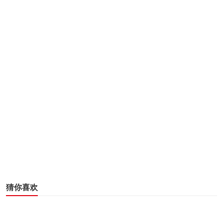
型免洗洗手液。
黄色包装手美果凝胶除菌力更强
健荣制药成立于1946年，是具有悠久历史的日本知名品
牌，而手美果系列洗手液则是品牌旗下人气最高的产品，一
直以来都是日本妈妈们的日常家庭必备用品，是一款同时适
合孩子和大人使用的洗手液。不但可预防多种病毒和细菌，
且使用方便，无需冲洗，极大的避免了家人、朋友、同事之
间的交叉感染，严防死守，不给小儿手足口病毒或者流感病
毒任何可趁之机。更多产品信息请上手美果天猫旗舰店查
询！
猜你喜欢