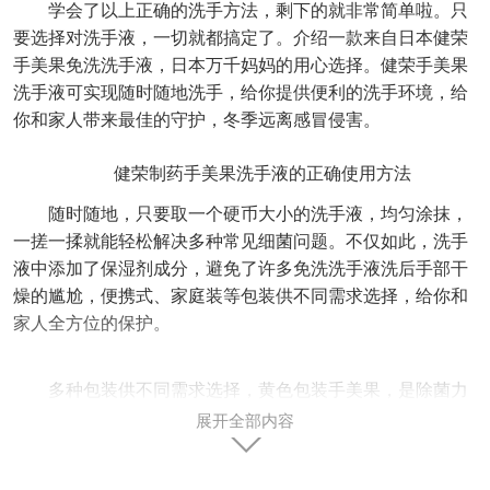
学会了以上正确的洗手方法，剩下的就非常简单啦。只
要选择对洗手液，一切就都搞定了。介绍一款来自日本健荣
手美果免洗洗手液，日本万千妈妈的用心选择。健荣手美果
洗手液可实现随时随地洗手，给你提供便利的洗手环境，给
你和家人带来最佳的守护，冬季远离感冒侵害。
健荣制药手美果洗手液的正确使用方法
随时随地，只要取一个硬币大小的洗手液，均匀涂抹，
一搓一揉就能轻松解决多种常见细菌问题。不仅如此，洗手
液中添加了保湿剂成分，避免了许多免洗洗手液洗后手部干
燥的尴尬，便携式、家庭装等包装供不同需求选择，给你和
家人全方位的保护。
多种包装供不同需求选择，黄色包装手美果，是除菌力
提升的新产品，特别适用于诺如病毒与无包膜病毒流行的季
展开全部内容
节。而可爱的粉色包装手美果则适用于日常接触病毒和细
菌，包装小巧，方便携带，是擦在手上即可消毒的酒精凝胶