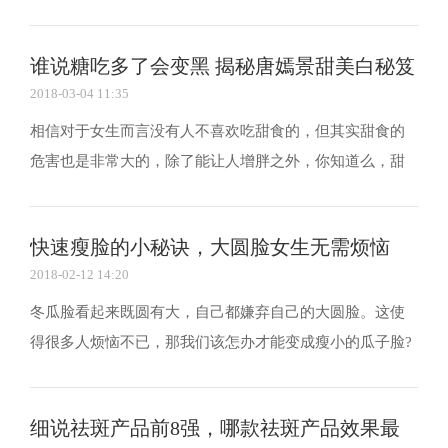
非常关键的，一个干燥的嘴唇真的会影响你整体的效果，
下面小编就为大家介绍下怎样才能更好的保护嘴唇。 唇部
谁说糖吃多了会变黑 揭秘唐嫣景甜美白秘笈
皮肤的厚度，只及身体其他部位皮肤的三分之一，且...
2018-03-04 11:35
相信对于女生而言没有人不喜欢吃甜食的，但其实甜食的
危害也是非常大的，除了能让人增胖之外，你知道么，甜
食吃多了也能让人变黑。但娱乐圈像景甜唐嫣等都是非常
喜欢吃甜食的，但二人却一直非常白，这究竟是为什么呢?
快速瘦脸的小秘诀，大圆脸女生无需烦恼
下面小编就为大家揭秘下。 作为一枚吃货少女，人生...
2018-02-12 14:20
冬瓜脸看起来既圆有大，自己都嫌弃自己的大圆脸。这使
得很多人烦恼不已，那我们该怎办才能变成瘦小的瓜子脸?
除了像整容要动刀的办法还是有其他的小秘诀，不信，你
往下看看。 快速瘦大饼脸的方法一：戒掉爱吃辛辣食物和
细说祛斑产品前8强，哪款祛斑产品效果最
零食的毛病 远离辛辣饮食和小零食是瘦脸必要的一步...