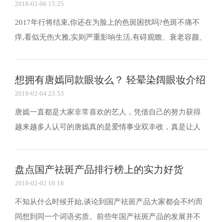
2018-02-06 15:25
好?
2017年行将结束,你还在为脸上的色斑困扰吗?色斑不痛不
痒,看似无伤大雅,实则严重影响生活,有碍观瞻、衰老容颜、
失去自信。产生色斑的原因有很多,例如:紫外线、辐射、不
正确护肤方法、药物刺激、内分泌失调、遗传等等;无论何
想拥有唐嫣同款眼妆么？ 轻晕染阔眼妆介绍
种原因,色斑的出现给爱美者无疑是一种打击,无...
2018-02-04 23:53
唐嫣一直都是大家非常喜欢的艺人，凭借自己的努力获得
越来越多人认可的唐嫣真的是爱情事业双丰收，真是让人
羡慕，不仅如此吧，尽管工作很繁忙，但唐嫣的气色依旧
非常好，这和唐嫣的妆容也是分不开的，下面小编就为大
盘点国产祛斑产品排行榜上的实力好货
家介绍唐嫣同款轻晕染阔眼妆。 虽然最近美糖一直各种...
2018-02-02 10:18
不知从什么时候开始,谈论到国产祛斑产品大家都会不约而
同想到同一个词语劣质。前些年国产祛斑产品的发展并不