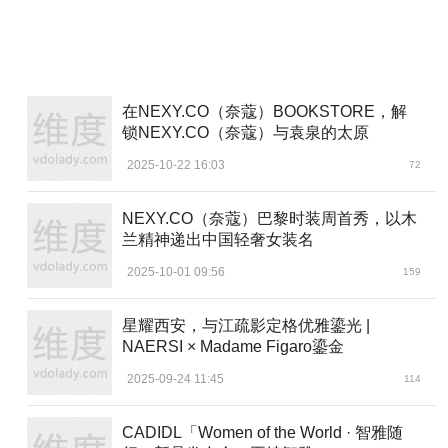
在NEXY.CO（奈蔻）BOOKSTORE，解
锁NEXY.CO（奈蔻）与袁泉的太原
2025-10-22 16:03
72
NEXY.CO（奈蔻）巴黎时装周首秀，以木
兰精神递出中国轻奢女装名
2025-10-01 09:56
159
星耀西安，与江疏影定格优雅鎏光 |
NAERSI × Madame Figaro鎏金
2025-09-24 11:45
114
CADIDL「Women of the World · 智雅随