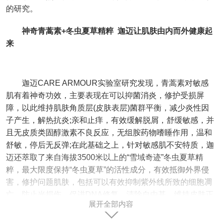
的研究。
神奇青蒿素+冬虫夏草精粹 迦迈让肌肤由内而外健康起
来
迦迈CARE ARMOUR实验室研究发现，青蒿素对敏感
肌有着神奇功效，主要表现在可以抑菌消炎，修护受损屏
障，以此维持肌肤角质层(皮肤表层)菌群平衡，减少炎性因
子产生，解热抗炎;亲和止痒，有效缓解脱屑，舒缓敏感，并
且无皮质类固醇激素不良反应，无组胺药物嗜睡作用，温和
舒敏，停后无反弹;在此基础之上，针对敏感肌不安特质，迦
迈还萃取了来自海拔3500米以上的“雪域奇迹”冬虫夏草精
粹，最大限度保持“冬虫夏草”的活性成分，有效抵御外界侵
害，修护问题肌肤，包括可以有效抑制紫外线所致的细胞凋
亡，防止光损伤，促进DNA修复、清除自由基，维持皮肤正
展开全部内容
常角化过程。