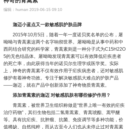
神奇的青蒿素
编辑：human 2019-06-15 09:10
迦迈小蓝点又一款敏感肌护肤品牌
2015年10月5日，随着一年一度诺贝奖名单的公布，屠
呦呦与青蒿素这两个名字响彻世界。屠呦呦是从事中药和中
西药结合研究的科学家，青蒿素则是一种分子式为C15H22O
5的无色结晶体。屠呦呦发现青蒿素可以有效降低疟疾患者
的死亡率，由此获得当年的诺贝尔生理学或医学奖。实际
上，神奇的青蒿素不仅有效作用于疟疾病患者，还对敏感肌
修护有着神奇功效。专注于解决敏感肌大难点的护肤产品
——迦迈，就在产品中创新添加了神奇物质青蒿素。
添加青蒿素的迦迈 对敏感肌肤有哪些修护作用？
青蒿素，被世界卫生组织称做是“世界上唯一有效的疟疾
治疗药物”，其衍生物包括二氢青蒿素、青蒿琥酯、蒿甲醚
等。具有抗疟疾、抗肿瘤、抗菌、免疫调节等多种功能，价
值稀缺、自然纯粹，而从古至今人们也从未停止过对青蒿素