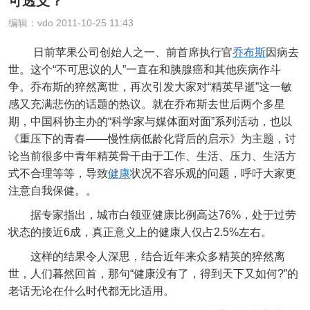
可透支？
编辑：vdo 2011-10-25 11:43
日前苹果公司创始人之一、前首席执行官
乔布斯
因病去
世。这个“不可思议的人”一直在和胰腺癌和其他疾病作斗
争。乔布斯的猝然离世，再次引发大家对“精英早逝”这一敏
感又充满悲伤的话题的热议。就在乔布斯去世后两个多星
期，中国科协主办的“科学家与媒体面对面”系列活动，也以
《重压下的青春——慢性病低龄化背后的启示》为主题，讨
论当前很多中青年精英骨干由于工作、生活、压力、生活方
式不合理等等，导致
健康
状况不容乐观的问题，呼吁大家更
注意自我保健。。
据专家指出，城市白领亚健康比例高达76%，处于过劳
状态的接近6成，真正意义上的健康人仅占2.5%左右。
这样的结果令人深思，结合近年来众多精英的猝然离
世，人们暮然回首，那句“健康没有了，得到天下又如何?”的
老话无论在什么时代都无比适用。