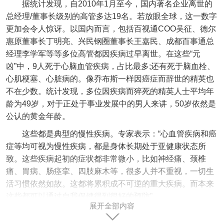
据统计发现，自2010年1月至今，国内著名企业离世的
总经理/董事长级别的高管多达19名。若放眼全球，这一数字
更加会令人惊讶。以国内而言，包括百视通COO吴征、德尔
惠原董事长丁明亮、兴民钢圈董事长王嘉民、成都百事通总
经理李学军等等多位高管都因疾病过早离世。在这些“元
凶”中，9人死于心脑血管疾病，占比最多;还有死于脑血栓、
心肌梗塞、心脏病的。像乔布斯一样因癌症而辞世的精英也
不在少数。统计发现，多位因疾病而猝死的精英人士平均年
龄为49岁，对于正处于事业发展中的男人来讲，50岁依然是
公认的黄金年龄。
这些都是典型的慢性疾病。专家表示：“心血管疾病和癌
症等均可视为慢性疾病，都是身体长期处于亚健康状态所
致。这些疾病起初的症状都非常微小，比如神经痛、颈椎
痛、胃病、肠痉挛、四肢麻木等，很多人并不重视，一切生
活习惯依然如故。这都将累积成不可逆的重大疾病。而本来
这些都可以通过自我保健得到很好的预防”。
展开全部内容
追根溯源，精英猝死与人们长期处于亚健康状态而不知