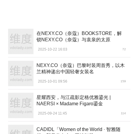
在NEXY.CO（奈蔻）BOOKSTORE，解
锁NEXY.CO（奈蔻）与袁泉的太原
2025-10-22 16:03
72
NEXY.CO（奈蔻）巴黎时装周首秀，以木
兰精神递出中国轻奢女装名
2025-10-01 09:56
159
星耀西安，与江疏影定格优雅鎏光 |
NAERSI × Madame Figaro鎏金
2025-09-24 11:45
114
CADIDL「Women of the World · 智雅随