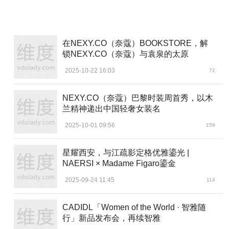
在NEXY.CO（奈蔻）BOOKSTORE，解
锁NEXY.CO（奈蔻）与袁泉的太原
2025-10-22 16:03
72
NEXY.CO（奈蔻）巴黎时装周首秀，以木
兰精神递出中国轻奢女装名
2025-10-01 09:56
159
星耀西安，与江疏影定格优雅鎏光 |
NAERSI × Madame Figaro鎏金
2025-09-24 11:45
114
CADIDL「Women of the World · 智雅随
行」新品发布会，再续智雅