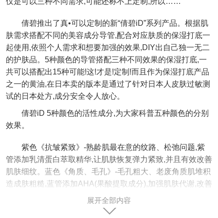
仅是可以三种不同需求,可能还称不上定制,所以……
倩碧推出了真•可以定制的新“倩碧iD”系列产品。根据肌
肤需求搭配不同的美容成分导管,配合对应肤质的保湿打底一
起使用,依照个人需求和想要加强的效果,DIY出自己独一无二
的护肤品。5种颜色的导管搭配三种不同效果的保湿打底,一
共可以搭配出15种可能!这!才是!定制!而且作为保湿打底产品
之一的黄油,在日本卖的版本是通过了针对日本人皮肤过敏测
试的日本处方,成分安全令人放心。
倩碧iD 5种颜色的活性成分,为大家科普五种颜色的分别
效果。
紫色《抗皱紧致》-熟龄肌最在意的纹路、松弛问题,紫
管添加乳清蛋白萃取精华,让肌肤恢复弹力紧致,并且有效改善
肌肤细纹。蓝色《角质、毛孔》-毛孔粗大、老废角质肌堆积
造成肤粗糙,蓝管添加AHA(果酸提取成分),加强肌肤代谢,改善
毛孔粗大和粗糙,使肌肤达到紧致细滑。白色《美白提亮》-
展开全部内容
因为紫外线、日晒造成的肤色不均等问题,添加日本当归提取