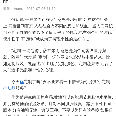
品！
编辑：human 2019-07-05 11:19
俗话说“一样米养百样人” ,意思是:我们同处在这个社会
上,同看世间百态,人往往会有不同的想法和观点。当人们意识
到不同个性的存并给予了最大程度的包容时,主张个性的时代
便来临了,而“定制”就成为了展现个性的最好方法。
“定制”一词起源于萨维尔街,意思是为个别客户量身剪
裁。随着时代发展,“定制”一词的意义也逐渐被丰富起来。比
如定制服装、礼品,甚至出现了定制肤色、定制蔬菜等,迎合了
人们追求品质和个性的心理。
今天
你
定制了吗?要不要来看一下倩碧为你提供的,定制
护肤品
服务?
作为倩碧家的王牌商品,黄油可以智能调节肌肤油水平衡,
并拥有绝佳的保湿效果。针对不同肌肤状况、需求推出不同
版本,分有油和无油、透明三种。不要以为只有这些噢!如果仅