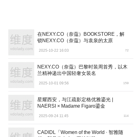
在NEXY.CO（奈蔻）BOOKSTORE，解
锁NEXY.CO（奈蔻）与袁泉的太原
2025-10-22 16:03
72
NEXY.CO（奈蔻）巴黎时装周首秀，以木
兰精神递出中国轻奢女装名
2025-10-01 09:56
159
星耀西安，与江疏影定格优雅鎏光 |
NAERSI × Madame Figaro鎏金
2025-09-24 11:45
114
CADIDL「Women of the World · 智雅随