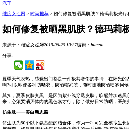
汽车
维度女性网
>
时尚推荐
> 如何修复被晒黑肌肤？德玛莉极光疗
如何修复被晒黑肌肤？德玛莉
来源于：
维度女性网
2019-06-20 10:37
编辑：
human
分享:
夏季天气炎热，感觉出门都是一件极其奢侈的事情，在阳光的
啊?可以即使各种防晒衣，防晒帽武装，随时随地防晒喷雾伺候
其实，夏季皮肤变黑，是因为紫外线穿透皮肤，唤醒并加速黑
来，必须要消灭体内的黑色素才行，除了做好日常防晒，医美
仿生肽——美白新思路
仿生肽为50个以下氨基酸的结合体，作为一种可完全模拟生
与自噬，修复肌肤因晒伤和光老化产生的一系列问题;有效激