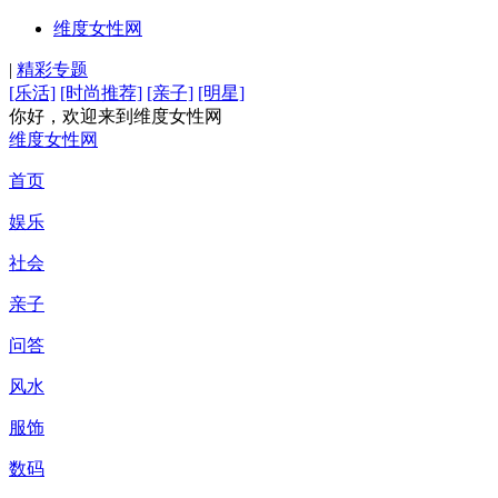
维度女性网
|
精彩专题
[乐活]
[时尚推荐]
[亲子]
[明星]
你好，欢迎来到维度女性网
维度女性网
首页
娱乐
社会
亲子
问答
风水
服饰
数码