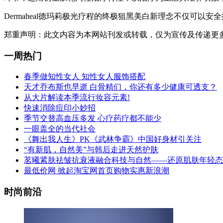
Dermaheal德玛莉极光疗程的终极狙黑美白新理念不仅可
郑重声明：
此文内容为本网站刊发或转载，仅为宣传及传递更多信息
一周热门
春季做知性女人 知性女人服饰搭配
天才乔布斯也早逝 白骨精们，你还有多少健康可透支？
从大片解读本季流行妆容元素!
快速消除痘印小妙招
季节交替高血压多发 心疗药疗都不能少
一眼盖全的当代社会
《舞出我人生》PK《武林争霸》中国好身材引关注
“有新肌，自然美”与韩后走进天然护肤
茗曦紧肤祛皱抗衰液融合科技与自然——还原肌肤年轻态
最低价网 掀起淘宝网首页购物实惠新浪潮
时尚前沿