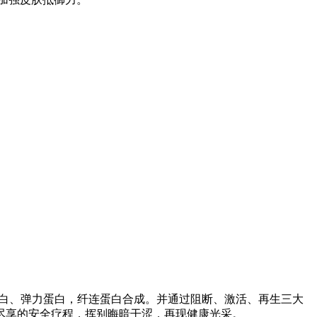
原蛋白、弹力蛋白，纤连蛋白合成。并通过阻断、激活、再生三大
尽享的安全疗程，挥别晦暗干涩，再现健康光采。