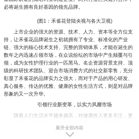
必将诞生拥有良好基因的领先品牌。
(图1：禾雀花登陆央视与各大卫视)
上市企业的强大的资源、技术、人力、资本等全方位支
持，让禾雀花品牌诞生之初就拥有了专业、标准化的产业
链、强大的核心技术支持、完整的营销体系，才能在诞生的
数年之内迅速占领市场，在众说纷纭的市场中产生颠覆与引
领，成为女性护理行业的一匹黑马。名企资源背景支持、顶
级的科研技术团队、迎合市场消费方式的社交新零售，充分
彰显了禾雀花的品牌实力之强大，而对于产品的用心研发、
真心服务、传达的优雅、健康的女性生活方式，则是对品牌
形象的又一次升华。
引领行业新变革，以实力风靡市场
随着人们生活水平越来越高，对健康投入更多关注，更
多的中国女性重视起自身的私密健康问题，女性护理行业可
展开全部内容
谓是发展的一片蓝海。但放眼目前的市场，女性护理行业近
年来虽呈现出蓬勃发展之势，仔细分析不少品牌，也存在着