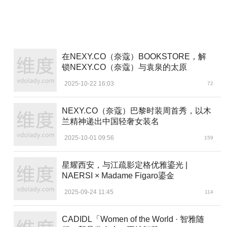
在NEXY.CO（奈蔻）BOOKSTORE，解
锁NEXY.CO（奈蔻）与袁泉的太原
2025-10-22 16:03
72
NEXY.CO（奈蔻）巴黎时装周首秀，以木
兰精神递出中国轻奢女装名
2025-10-01 09:56
159
星耀西安，与江疏影定格优雅鎏光 |
NAERSI × Madame Figaro鎏金
2025-09-24 11:45
114
CADIDL「Women of the World · 智雅随