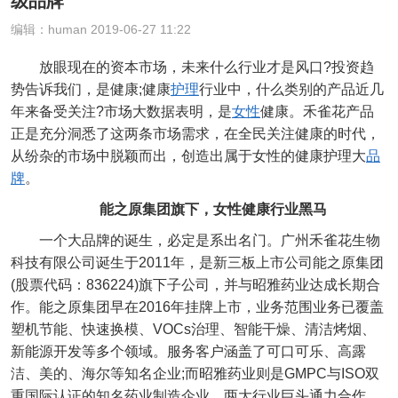
级品牌
编辑：human 2019-06-27 11:22
放眼现在的资本市场，未来什么行业才是风口?投资趋
势告诉我们，是健康;健康
护理
行业中，什么类别的产品近几
年来备受关注?市场大数据表明，是
女性
健康。禾雀花产品
正是充分洞悉了这两条市场需求，在全民关注健康的时代，
从纷杂的市场中脱颖而出，创造出属于女性的健康护理大
品
牌
。
能之原集团旗下，女性健康行业黑马
一个大品牌的诞生，必定是系出名门。广州禾雀花生物
科技有限公司诞生于2011年，是新三板上市公司能之原集团
(股票代码：836224)旗下子公司，并与昭雅药业达成长期合
作。能之原集团早在2016年挂牌上市，业务范围业务已覆盖
塑机节能、快速换模、VOCs治理、智能干燥、清洁烤烟、
新能源开发等多个领域。服务客户涵盖了可口可乐、高露
洁、美的、海尔等知名企业;而昭雅药业则是GMPC与ISO双
重国际认证的知名药业制造企业。两大行业巨头通力合作，