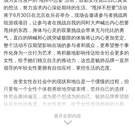
场为女性发声的“甩掉不想要”活动，鼓励女性说出自己真实
的想法，努力追求内心深处期待的生活。“甩掉不想要”活动
将于6月30日在北京欢乐谷举办，现场会邀请参与者挑战两
组游戏项目，让参与者在挑战自我的同时大声喊出内心想要
甩掉的东西，身体与心灵的双重挑战会带来无与伦比的勇
气，直白的呐喊和心跳突破极限的体验将让内心更加坚定。
整个活动不仅期望影响在场的参与者和观众，更希望整个事
件化身为一次行为艺术，将积极地影响传达给全社会更多的
女性，给予她们独立自主的推动力，这也是毓婷品牌一直所
倡导的年轻女性要拥有自信应对，掌控生活的态度。
改变女性在社会中的现状和地位是一个缓慢的过程，但
只要每一个女性个体都勇敢地突破束缚，坚持自己的选择，
终究会撕掉偏见，成为那个想成为的自己。毓婷品牌希望能
站在女性的角度，为女性发声，给予女性群体榜样的力量。
通过“甩掉不想要”这样的活动，唤醒更多女性的自我独立意
展开全部内容
识，让整个社会中的女性力量越来越强大。
毓婷是华润紫竹药业旗下的明星品牌。作为国内女性健