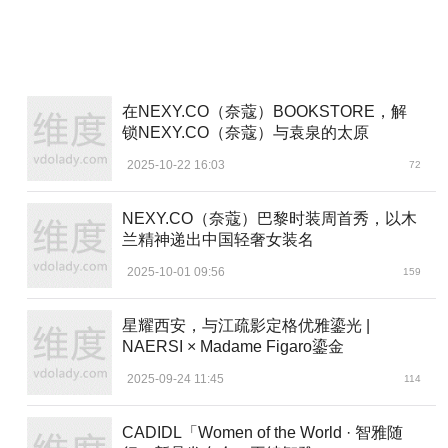
3、6、9、12四个时标和两行字体用的是跟表带相同的亮蓝
色。虽然厚度有18毫米，但得益于表圈、表壳和表底盖上各
种层次分明的设计，整枚腕表从侧面看上去并没有想象的那
么厚重。
在NEXY.CO（奈蔻）BOOKSTORE，解
锁NEXY.CO（奈蔻）与袁泉的太原
为了应对6000米的超强水压，钛金属版本的表耳造型比
较独特，它跟表壳一体成型，在当中做了断开处理，搭配欧
2025-10-22 16:03
72
米茄NATO表带，舒适轻便。
NEXY.CO（奈蔻）巴黎时装周首秀，以木
兰精神递出中国轻奢女装名
2025-10-01 09:56
159
星耀西安，与江疏影定格优雅鎏光 |
NAERSI × Madame Figaro鎏金
2025-09-24 11:45
114
CADIDL「Women of the World · 智雅随