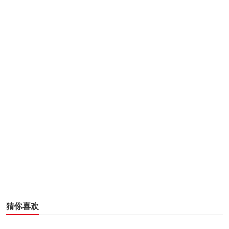
2006年，他们又拿出了拥有600米防水深度的海洋宇宙6
00系列潜水腕表。
到了2020年，探险家维克多·维斯科沃带着Ultra Deep
专业潜水表下潜至马里亚纳海沟最底部，见证了人类深潜世
界纪录10935米的诞生。这枚防水深度可达15000米的Ultra
Deep潜水表，开创了专业潜水表的行业标杆。而它也成为
猜你喜欢
了现在欧米茄这枚6000米下潜能力腕表的前身。