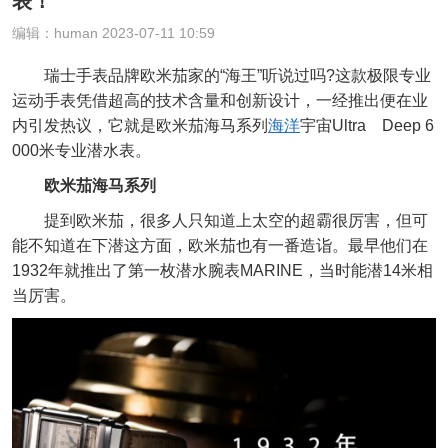
表！
编辑：human 2023-07-11 10:59
瑞士手表品牌欧米茄家的“海王”听说过吗?这款极限专业
运动手表凭借超高的技术含量和创新设计，一经推出便在业
内引发热议，它就是欧米茄海马系列
海洋
宇宙Ultra Deep 6
000米专业潜水表。
欧米茄海马系列
提到欧米茄，很多人只知道上太空的超霸很厉害，但可
能不知道在下潜这方面，欧米茄也有一番造诣。最早他们在
1932年就推出了第一枚潜水腕表MARINE，当时能潜14米相
当厉害。