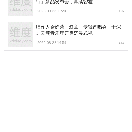
行」新品发布会，再续智雅
旋入式的表底盖也采用了喷砂钛合金材质，为了实现60
2025-09-23 11:23
165
00米的防水，这枚腕表没有做背透设计，但欧米茄非常贴心
地采用了激光雕刻技术，不仅雕出了漂亮海马造型，而且还
唱作人金婵紫「叙章」专辑首唱会，于深
写上了不同字样，每行话都可以找到相对应的解释。
圳云颂音乐厅开启沉浸式视
2025-08-22 16:59
142
比如它能做到ISO 6425标准，满足饱和潜水的需要。
饱和潜水就是带上重装备，至少潜到120米以下水深干活的
场景。底盖里内置的高科技蓝宝石玻璃垫圈，让这枚腕表不