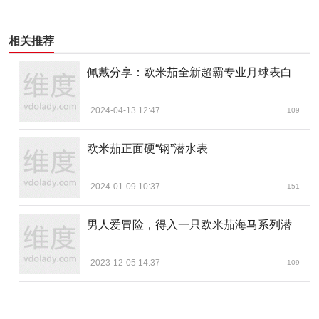
钛金属表圈边缘和基座还做了拉丝和抛光两种处理，每
一个方形的小棱角加工细腻，手感上，防滑能力也比精钢材
相关推荐
质上了个台阶。
佩戴分享：欧米茄全新超霸专业月球表白
2024-04-13 12:47
109
欧米茄正面硬“钢”潜水表
2024-01-09 10:37
151
男人爱冒险，得入一只欧米茄海马系列潜
盘面则采用了哑光黑色陶瓷钛材质，让所有的刻度时标
变得更加醒目。渐变色的秒针则成为整枚腕表盘面上的点睛
2023-12-05 14:37
109
之笔。
指针和刻度时标所有白色填充的部分均有夜光显示，而