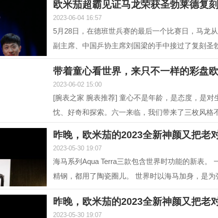
欧米茄超霸见证马龙荣获圣勃莱德复
2023-06-04 16:57
5月28日，在德班世兵赛的最后一个比赛日，马龙
副主席、中国乒协主席刘国梁的手中接过了复刻圣
对他从2015...
带着童心看世界，来只不一样的彩盘
2023-06-02 15:00
[腕表之家 腕表推荐] 童心不是年龄，是态度，是对
忱、好奇和探索。六一来临，我们带来了三枚风格
色盘面腕表，...
昨晚，欧米茄的2023全新神颜又把老
2023-05-30 19:07
海马系列Aqua Terra三款包含世界时功能的新表。
精钢，都用了陶瓷圈儿。 世界时以海马加身，是为
性。约定俗成...
昨晚，欧米茄的2023全新神颜又把老
2023-05-30 19:07