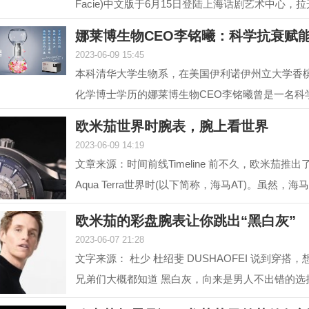
Facie)中文版于6月15日登陆上海话剧艺术中心，
幕。中文版话...
娜莱博生物CEO李铭曦：科学抗衰赋
2023-06-09 15:45
本科清华大学生物系，在美国伊利诺伊州立大学香
化学博士学历的娜莱博生物CEO李铭曦曾是一名科
后，他长期从事...
欧米茄世界时腕表，腕上看世界
2023-06-09 14:19
文章来源：时间前线Timeline 前不久，欧米茄推
Aqua Terra世界时(以下简称，海马AT)。虽然，海
前在2017年就...
欧米茄的彩盘腕表让你跳出“黑白灰”
2023-06-07 21:28
文字来源： 杜少 杜绍斐 DUSHAOFEI 说到穿搭
兄弟们大概都知道 黑白灰，向来是男人不出错的选
往往形容一...