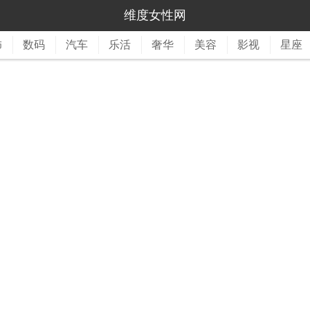
维度女性网
饰
数码
汽车
乐活
奢华
美容
影视
星座