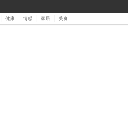
健康
情感
家居
美食