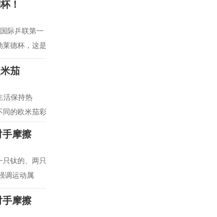
刻杯！
从国际乒联第一
勃莱德杯，这是
欧米茄
生活保持热
不同的欧米茄彩
对手摩擦
 一只钛的、两只
强调运动属
对手摩擦