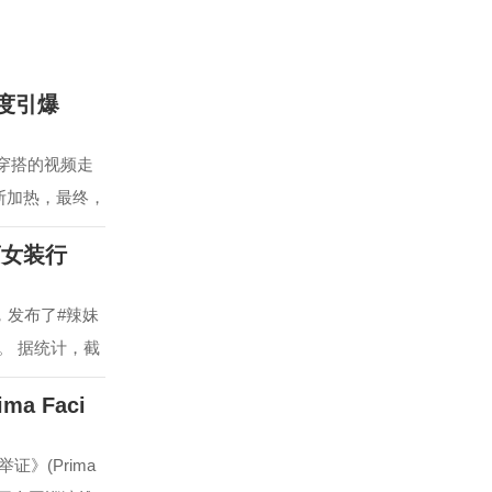
度引爆
胺穿搭的视频走
断加热，最终，
商女装行
，发布了#辣妹
。 据统计，截
a Faci
》(Prima