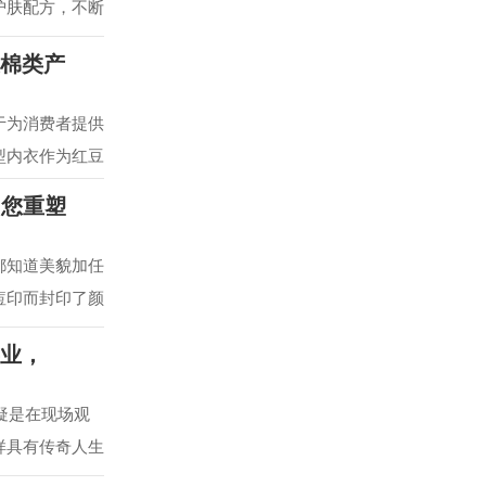
护肤配方，不断
适棉类产
于为消费者提供
型内衣作为红豆
为您重塑
都知道美貌加任
痘印而封印了颜
事业，
疑是在现场观
样具有传奇人生