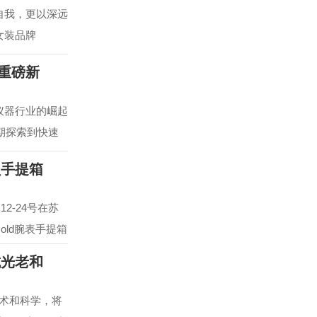
自我，更以深远
女装品牌
款重磅新
仪器行业的崛起
期探索到快速
员手提箱
2-24号在苏
e Gold腕表手提箱
抗光老和
技术和科学，将