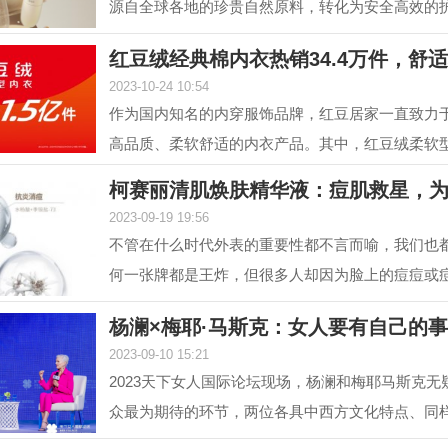
源自全球各地的珍贵自然原料，转化为安全高效的
解锁肌肤自身...
红豆绒经典棉内衣热销34.4万件，舒
2023-10-24 10:54
作为国内知名的内穿服饰品牌，红豆居家一直致力
高品质、柔软舒适的内衣产品。其中，红豆绒柔软
居家的核心...
柯赛丽清肌焕肤精华液：痘肌救星，
2023-09-19 19:56
不管在什么时代外表的重要性都不言而喻，我们也
何一张牌都是王炸，但很多人却因为脸上的痘痘或
值，在变美...
杨澜×梅耶·马斯克：女人要有自己的
2023-09-10 15:21
2023天下女人国际论坛现场，杨澜和梅耶马斯克无
众最为期待的环节，两位各具中西方文化特点、同
的优秀女性，...