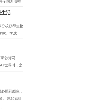
拉开全国巡演帷
能生活
槟分校获得生物
学家。学成
出了新款海马
马AT世界时，之
，想必提到颜色，
择。 就如姑娘