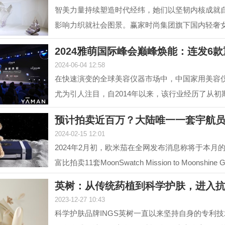
智美力量持续塑造时代经纬，她们以坚韧内核成就
影响力织就社会图景。赢家时尚集团旗下国内轻奢
NEXY.CO（奈蔻）...
2024雅萌国际峰会巅峰焕能：连发6
2024-06-04 12:58
在快速演变的全球美容仪器市场中，中国家用美容
尤为引人注目，自2014年以来，该行业经历了从初
增长的转变，...
预计拍卖近百万？大陆唯一一套宇航
2024-02-15 12:01
2024年2月初，欧米茄在全网发布消息称将于本月的1
富比拍卖11套MoonSwatch Mission to Moonshin
套装。但是截...
英树：从传统药植到科学护肤，进入
2023-12-27 10:43
科学护肤品牌INGS英树一直以来坚持自身的专利