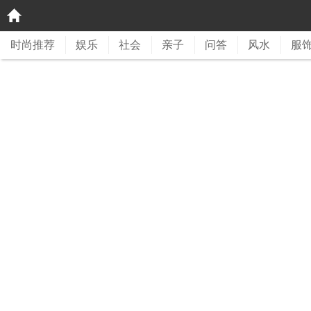
时尚推荐
娱乐
社会
亲子
问答
风水
服