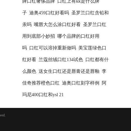
牌口红奢侈品牌
口红上有kk是什么牌
子
迪奥459口红好看吗
圣罗兰口红含铅和
汞吗
嘴唇大怎么涂口红好看
圣罗兰口红
用到底部小妙招
哪个品牌的口红好用
吗
口红可以溶掉重新做吗
美宝莲绿色口
红好看
兰蔻丝绒口红134试色
口红都有什
么颜色
送女生口红还是唇膏还是唇釉
李
佳奇推荐橙色口红
迪奥口红刻字样例
阿
玛尼400口红和ysl 21
ved.