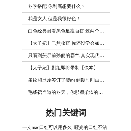
冬季搭配 你到底想要什么？
我是女人 但是我很好色！
白色经典耐看黑色显瘦百搭 这两个颜色仿佛维持了整个夏季的穿搭！
【太子妃】已然收官 你还没学会如何hold住万般风情吗？
只看到荧屏前孙俪的霸气 其实现代的她也很霸气哦！
【太子妃】剧组即将录制【快本】？兴奋之余先来学学穿搭吧！
条纹和显瘦签订了契约 到期时间由你掌握！
毛线裙当道的冬天，你那颗柔软的心还好吗？
热门关键词
一支mac口红可以用多久
哑光的口红不沾