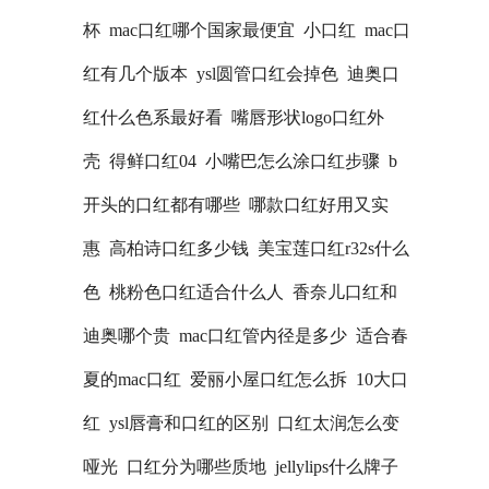
杯
mac口红哪个国家最便宜
小口红
mac口
红有几个版本
ysl圆管口红会掉色
迪奥口
红什么色系最好看
嘴唇形状logo口红外
壳
得鲜口红04
小嘴巴怎么涂口红步骤
b
开头的口红都有哪些
哪款口红好用又实
惠
高柏诗口红多少钱
美宝莲口红r32s什么
色
桃粉色口红适合什么人
香奈儿口红和
迪奥哪个贵
mac口红管内径是多少
适合春
夏的mac口红
爱丽小屋口红怎么拆
10大口
红
ysl唇膏和口红的区别
口红太润怎么变
哑光
口红分为哪些质地
jellylips什么牌子