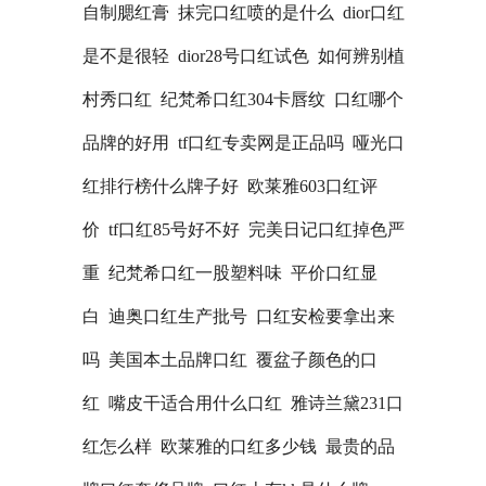
自制腮红膏
抹完口红喷的是什么
dior口红
是不是很轻
dior28号口红试色
如何辨别植
村秀口红
纪梵希口红304卡唇纹
口红哪个
品牌的好用
tf口红专卖网是正品吗
哑光口
红排行榜什么牌子好
欧莱雅603口红评
价
tf口红85号好不好
完美日记口红掉色严
重
纪梵希口红一股塑料味
平价口红显
白
迪奥口红生产批号
口红安检要拿出来
吗
美国本土品牌口红
覆盆子颜色的口
红
嘴皮干适合用什么口红
雅诗兰黛231口
红怎么样
欧莱雅的口红多少钱
最贵的品