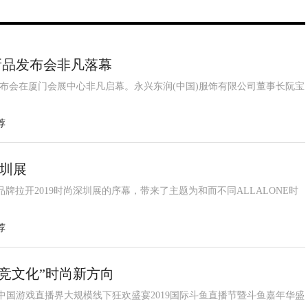
夏新品发布会非凡落幕
0春夏新品发布会在厦门会展中心非凡启幕。永兴东润(中国)服饰有限公司董事长阮宝
荐
深圳展
八大品牌拉开2019时尚深圳展的序幕，带来了主题为和而不同ALLALONE时
荐
电竞文化”时尚新方向
，中国游戏直播界大规模线下狂欢盛宴2019国际斗鱼直播节暨斗鱼嘉年华盛