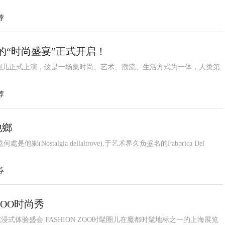
荐
欢的“时尚盛宴”正式开启！
OO时髦圈儿正式上演，这是一场集时尚、艺术、潮流、生活方式为一体，人类第
荐
他鄉
Nostalgia dellaltrove),于艺术界久负盛名的Fabbrica Del
荐
ZOO时尚秀
浸式体验盛会 FASHION ZOO时髦圈儿在魔都时髦地标之一的上海展览