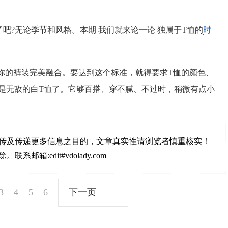
吧?无论季节和风格。本期 我们就来论一论 独属于T恤的
时
和你的裤装完美融合。要达到这个标准，就得要求T恤的颜色、
是无敌的白T恤了。它够百搭、穿不腻、不过时，稍微有点小
传及传递更多信息之目的，文章真实性请浏览者慎重核实！
:edit#vdolady.com
3
4
5
6
下一页