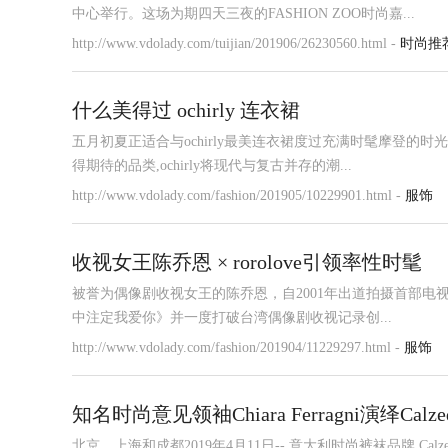
中心举行。这场为期四天三夜的FASHION ZOO时尚嘉...
http://www.vdolady.com/tuijian/201906/26230560.html -
时尚推
什么美得过 ochirly 连衣裙
五月初夏正适合与ochirly最美连衣裙度过充满时髦摩登的
得期待的品类,ochirly将现代与复古并存的潮...
http://www.vdolady.com/fashion/201905/10229901.html -
服饰
收视女王陈乔恩 × rorolove引领率性时髦
被誉为偶像剧收视女王的陈乔恩，自2001年出道拍摄首部
中注定我爱你》并一度打破台湾偶像剧收视记录创...
http://www.vdolady.com/fashion/201904/11229297.html -
服饰
知名时尚意见领袖Chiara Ferragni演绎Calze
北京、上海和成都2019年4月11日-- 意大利时尚裤袜品牌 Calzedon