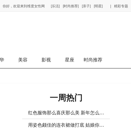
你好，欢迎来到维度女性网
[乐活]
[时尚推荐]
[亲子]
[明星]
|
精彩专题
华
美容
影视
星座
时尚推荐
一周热门
红色服饰那么喜庆那么美 新年怎么能少了它呢？
用姿色颇佳的连衣裙做打底 姑娘你赢了！