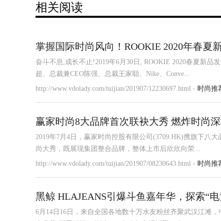
相关阅读
掌握国际时尚风向！ROOKIE 2020年春
奋斗不息,成长不止!2019年6月30日, ROOKIE 202
超、总裁兼CEO陈强、总裁王家聪、Nike、Conve...
http://www.vdolady.com/tuijian/201907/12230697.html -
时尚推
赢家时尚8大品牌首次联袂大秀 燃炸时尚
2019年7月4日，赢家时尚控股有限公司(3709.HK)携旗下
尚大秀，既展现集团整合品牌，整体上市后欣欣向荣...
http://www.vdolady.com/tuijian/201907/08230643.html -
时尚推
黑鲸 HLAJEANS引爆斗鱼嘉年华，探索“
6月14日16日，来自全国各地数十万水友粉丝齐聚武汉江滩