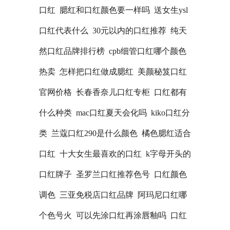
口红
腮红和口红颜色要一样吗
送女生ysl
口红代表什么
30元以内的口红推荐
纯天
然口红品牌排行榜
cpb细管口红哪个颜色
热卖
怎样把口红做成腮红
美颜秘笈口红
官网价格
长春香奈儿口红专柜
口红都有
什么种类
mac口红夏天会化吗
kiko口红分
类
兰蔻口红290是什么颜色
橘色腮红适合
口红
十大女生最喜欢的口红
k字母开头的
口红牌子
圣罗兰口红推荐色号
口红颜色
调色
三亚免税店口红品牌
阿玛尼口红哪
个色号火
可以先涂口红再涂唇釉吗
口红