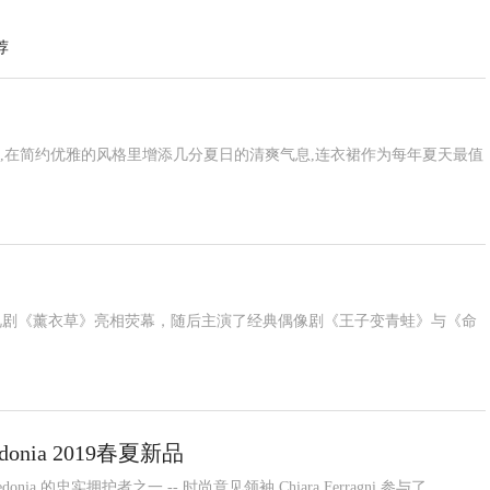
荐
时光,在简约优雅的风格里增添几分夏日的清爽气息,连衣裙作为每年夏天最值
电视剧《薰衣草》亮相荧幕，随后主演了经典偶像剧《王子变青蛙》与《命
donia 2019春夏新品
ia 的忠实拥护者之一 -- 时尚意见领袖 Chiara Ferragni 参与了