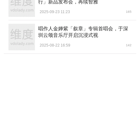
行」新品发布会，再续智雅
逐流量的消费市场，短期内的快速获得高回报，却不愿意沉
下心来沉淀出优秀的国货品牌。除此之外，得益于中国供应
2025-09-23 11:23
165
链的成熟，使得国货新品牌的几乎没有研发能力。毕竟坐等
国际大牌们出新品，再搞一波国货“平替”圈钱，这样走捷径
唱作人金婵紫「叙章」专辑首唱会，于深
的模式比自主研发去创新产品要容易得多。
圳云颂音乐厅开启沉浸式视
回顾近年来的一众新国货品牌，国内的操盘手擅于营销
2025-08-22 16:59
142
和包装产品，人人皆国潮的环境下，新潮颜值包装、搞联
名，依赖“国货”这一光环的历史使命，确实做出了大生意，
但长期去看，新一代消费者绝对不会接受这些缺少具备研发
能力特质的品牌。
作为国内高端功能性护肤第一品牌，追溯夸迪这个品牌
历史，3年来一直在打一个“创造积累牌”。夸迪的创始人们精
明又清楚地认识到，各种爆款的营销策略，并非立足市场的
长远之计，只有产品才是化妆品行业的核心壁垒。
夸迪在主打敏感肌功能性护肤基础上，更以生物科技力