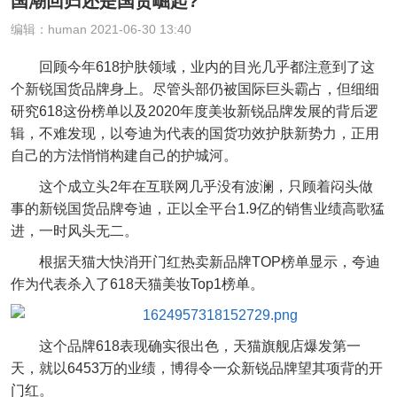
国潮回归还是国货崛起?
编辑：human 2021-06-30 13:40
回顾今年618护肤领域，业内的目光几乎都注意到了这
个新锐国货品牌身上。尽管头部仍被国际巨头霸占，但细细
研究618这份榜单以及2020年度美妆新锐品牌发展的背后逻
辑，不难发现，以夸迪为代表的国货功效护肤新势力，正用
自己的方法悄悄构建自己的护城河。
这个成立头2年在互联网几乎没有波澜，只顾着闷头做
事的新锐国货品牌夸迪，正以全平台1.9亿的销售业绩高歌猛
进，一时风头无二。
根据天猫大快消开门红热卖新品牌TOP榜单显示，夸迪
作为代表杀入了618天猫美妆Top1榜单。
这个品牌618表现确实很出色，天猫旗舰店爆发第一
天，就以6453万的业绩，博得令一众新锐品牌望其项背的开
门红。