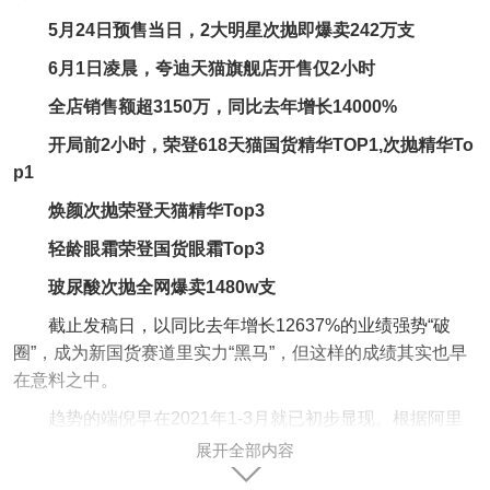
5月24日预售当日，2大明星次抛即爆卖242万支
6月1日凌晨，夸迪天猫旗舰店开售仅2小时
全店销售额超3150万，同比去年增长14000%
开局前2小时，荣登618天猫国货精华TOP1,次抛精华To
p1
焕颜次抛荣登天猫精华Top3
轻龄眼霜荣登国货眼霜Top3
玻尿酸次抛全网爆卖1480w支
截止发稿日，以同比去年增长12637%的业绩强势“破
圈”，成为新国货赛道里实力“黑马”，但这样的成绩其实也早
在意料之中。
趋势的端倪早在2021年1-3月就已初步显现。根据阿里
平台的数据报告指出，夸迪面部精华以高达全平台销售额1.
展开全部内容
9%高占比，成功跻身TOP榜前10，打破国内美妆市场长期