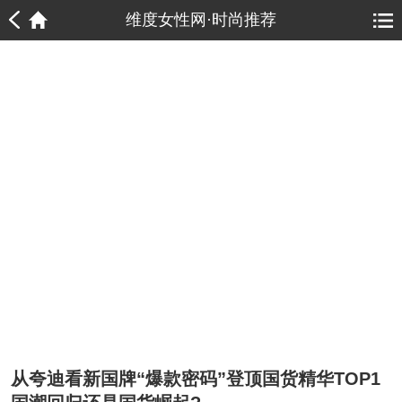
1
1
维度女性网·时尚推荐
从夸迪看新国牌“爆款密码”登顶国货精华TOP1