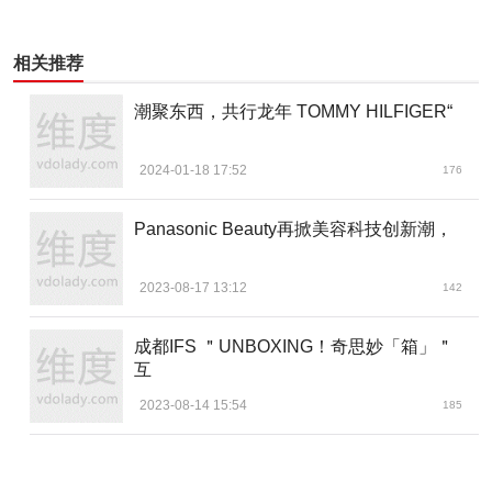
等方面逐渐与进口产品看齐，性价比凸显，电商渠道的快速
发展为国货品牌提供弯道超车机会;多重因素叠加之下，国货
相关推荐
崛起其实是冥冥中的历史必然。
潮聚东西，共行龙年 TOMMY HILFIGER“
引领功能性护肤领域细分赛道冠军
根据《中国敏感性皮肤诊治专家共识》2017年的调查数
2024-01-18 17:52
176
据，敏感性皮肤在世界各国均有较高的发生率，美洲女性为
22%-51%，亚洲女性为40%-56%。我国女性约为36%，也
Panasonic Beauty再掀美容科技创新潮，
就是每3个人中就有1个是敏感肌。这意味着敏感肌在我国的
市场增量与市场提升空间潜力巨大。
2023-08-17 13:12
142
在功能性护肤品领域，国产品牌起步较晚。1998年，法
成都IFS ＂UNBOXING！奇思妙「箱」＂
互
国品牌薇姿将药妆的概念带入中国，2001年法国品牌理肤泉
打入中国市场，2003年法国护肤化妆品雅漾将敏感肌护理的
2023-08-14 15:54
185
概念带入中国。直到2018年，观望已久的国内玻尿酸第一股
华熙生物才终于出手，并带着它的新锐品牌夸迪一路高速狂
奔，正式宣战加入敏感肌功能性护肤领域。