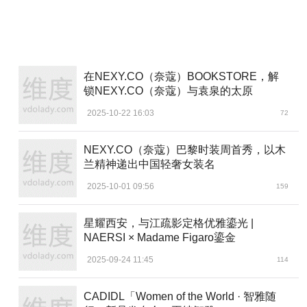
选好赛道只是夸迪想要站定市场的第一步，但放眼国内
市场，其它国货品牌在进口外资巨头的垄断下，错开与国际
大牌直接竞争矛头，采取了避免正面竞争的策略，国货们大
多在下沉领域拼价格战。
在NEXY.CO（奈蔻）BOOKSTORE，解
锁NEXY.CO（奈蔻）与袁泉的太原
尽管以薇姿为代表的外资品牌早已进军中国市场，凭着
多年来国际巨头们的建立起来的壁垒，让一众新锐品牌难以
2025-10-22 16:03
72
破壁和超越。但站在法国和瑞士的抗老科技和科技理念基础
上，夸迪品牌已隐隐站于外资品牌的肩膀上，借助华熙生物
NEXY.CO（奈蔻）巴黎时装周首秀，以木
这只大手，转眼就将法国名媛圈炙手可热的revitacare实验室
兰精神递出中国轻奢女装名
重金收购，并通过CT50动能素，转换势能进入了国货的抗老
2025-10-01 09:56
159
高细分战场，瞄准了细胞节律与国际水准的大牌一较高低，
真正找到了能与国际大牌抗衡的、具有品牌壁垒的长期竞争
星耀西安，与江疏影定格优雅鎏光 |
策略。
NAERSI × Madame Figaro鎏金
新锐国货的爆款密码
2025-09-24 11:45
114
中国作为制造大国，国人们凭着智慧与非凡的模仿力能
做出任何的好产品，使得多数人只想站在国货的风口下，追
CADIDL「Women of the World · 智雅随