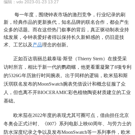
编辑：vdo 2023-01-23 13:27
每一年度，围绕钟表市场的激烈竞争，行业纪录的刷
新，经典作品的更新换代，知名品牌的联名合作，都会产生
众多的话题。而在这些热门叙事的背后，真正驱动制表业持
续发展，令钟表爱好者得以保持长久新鲜感的，仍旧是技
术、工艺以及
产品
理念的创新。
正如百达翡丽总裁泰瑞·斯登（Thierry Stern）在接受采
访时所言，相比于新一代的鹦鹉螺，他更看重凝聚了8项专利
的5326G年历旅行时间腕表。出于同样的逻辑，欧米茄和斯
沃琪联名发布的MoonSwatch腕表凭借设计和概念征服了众
人，但也离不开BIOCERAMIC彩色植物陶瓷材质建立的工业
基础。
欧米茄在2022年度的表现尤其可圈可点，借由担任北京
冬奥会正式计时、《007》系列电影上映60周年、与劳力士的
防水深度纪录之争以及发布MoonSwatch等一系列事件，欧米