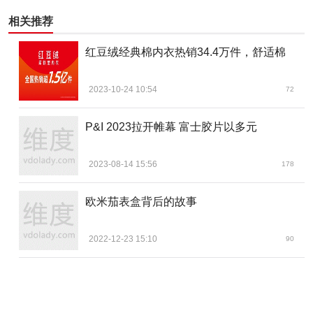
大影响。
相关推荐
我发自内心地相信，如果我们致力于一项独特且艰巨的
红豆绒经典棉内衣热销34.4万件，舒适棉
事业，并将其与自己过往的成就联系起来，那么这项事业将
具有重大意义。欧米茄拥有独特的品牌基因，历史悠久，品
2023-10-24 10:54
72
牌成熟，同时有能力将这款腕表打造为欧米茄最富灵感的产
P&I 2023拉开帷幕 富士胶片以多元
品。
在我看来，我们不仅仅设计了一款全新的三问表，更重
2023-08-14 15:56
178
要的是向世界表明欧米茄是一家制表商，而不只是一家注重
市场营销企业。而对于一家制表商，要想更
欧米茄表盒背后的故事
上一层楼有两种方法：要么努力超越竞争对手，要么不
2022-12-23 15:10
90
与对手针锋相对，而只努力超越自我，力求成为未来的引领
者。欧米茄一直选择的是后者，也因此取得了巨大优势，这
和我们以及Gregory多年来的努力成果密不可分。（来源：陈