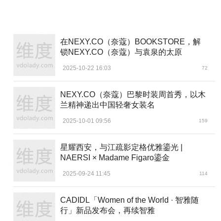
光大）
在NEXY.CO（奈蔻）BOOKSTORE，解
锁NEXY.CO（奈蔻）与袁泉的太原
2025-10-22 16:03
72
NEXY.CO（奈蔻）巴黎时装周首秀，以木
兰精神递出中国轻奢女装名
2025-10-01 09:56
159
星耀西安，与江疏影定格优雅鎏光 |
NAERSI × Madame Figaro鎏金
2025-09-24 11:45
114
CADIDL「Women of the World · 智雅随
行」新品发布会，再续智雅