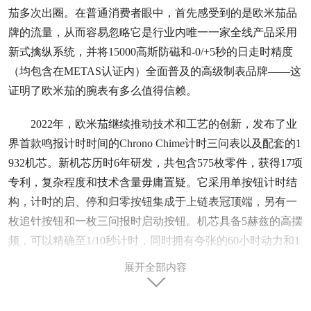
茄多次出圈。在普通消费者眼中，首先感受到的是欧米茄品
牌的流量，从而容易忽略它是行业内唯一一家全线产品采用
新式擒纵系统，并将15000高斯防磁和-0/+5秒的日走时精度
（均包含在METAS认证内）全面普及的高级制表品牌——这
证明了欧米茄的腕表有多么值得信赖。
2022年，欧米茄继续推动技术和工艺的创新，发布了业
界首款鸣报计时时间的Chrono Chime计时三问表以及配套的1
932机芯。新机芯历时6年研发，共包含575枚零件，获得17项
专利，复杂程度和技术含量毋庸置疑。它采用单按钮计时结
构，计时的启、停和归零按钮集成于上链表冠顶端，另有一
枚追针按钮和一枚三问报时启动按钮。机芯具备5赫兹的高摆
频，可以精确至1/10秒计时，同时拥有夸张的60小时动力和1
5000高斯防磁（采用50枚非铁磁材质零件）。
展开全部内容
1932 机芯包括音锤和音簧都有使用欧米茄独有的Sedna 1