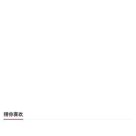
8K金材质，机芯含金量高达 46.44克。欧米茄还另辟蹊径，
将Sedna 18K金音簧直接固定在了Sedna 18K金表壳上，使表
壳成为同样材质的音簧的延伸，大幅强化了声音的共振效
果。Sedna 18K金音簧经由制表师手工调校，在装有硬化钢插
件的音锤敲击下，可以发出悦耳动听且分外响亮的弦音。
欧米茄奥林匹克1932计时三问表，设计灵感源自品牌189
2年推出的行业首款三问报时腕表以及品牌首次担任洛杉矶奥
运会正式计时所使用的计时怀表。
猜你喜欢