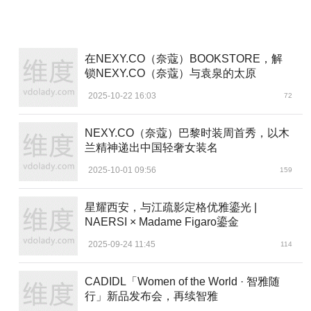
在NEXY.CO（奈蔻）BOOKSTORE，解
锁NEXY.CO（奈蔻）与袁泉的太原
2025-10-22 16:03
72
NEXY.CO（奈蔻）巴黎时装周首秀，以木
兰精神递出中国轻奢女装名
2025-10-01 09:56
159
星耀西安，与江疏影定格优雅鎏光 |
NAERSI × Madame Figaro鎏金
2025-09-24 11:45
114
CADIDL「Women of the World · 智雅随
行」新品发布会，再续智雅