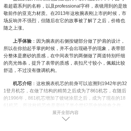
着超霸系列的名称，以及professional字样，表镜用到的是致
敬前作的亚克力材质。在2013年这枚腕表刚上市的时候，市
场反响并不强烈，但随后在它的故事被了解了之后，价格也
随之上涨。
上手体验
：因为腕表的右侧按键部分做了护肩的设计，
所以在你抬起手掌的时候，并不会出现硌手的现象，表带部
分整体是磨砂的质感，在中间表节的两侧做了两道特别纤细
的亮光饰条，提升了表带的质感，表扣尺寸较小，佩戴比较
舒适，不过没有微调机构。
机芯介绍
：这枚腕表机芯的前身可以追溯到1942年的32
1登月机芯，在做了结构的精简之后成为了861机芯，在随后
的1996年，861机芯增加了镀铑涂层之后，成为了现在的18
61机芯，所这枚机芯也是凝结了半个世纪历史的传奇之作。
展开全部内容
溢价的超霸
：欧米茄除了“丁丁盘”之外，历史上还有哪
些其它的有着特殊意义的超霸表款呢?首先是一枚比较古早