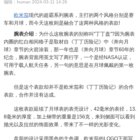
编辑：human 2024-03-11 14:26
欧米茄
现代的超霸系列腕表，主打的两个风格分别是赛
车和月球，而今天这枚则是融合了这两种风格的表款!
腕表介绍
：为什么这枚腕表的别称叫“丁丁盘”?因为腕表
内圈的红白相间格子是取材自《丁丁历险记》中《奔向月
球》章节的火箭涂装，那一年也是《奔向月球》章节60年的
纪念，腕表背面用英文写了两行字，一个是经NASA认证，
可用于载人航天任务，另一句的意思是在月球佩戴的第一枚
腕表。
但是这个表款却并不是欧米茄和《丁丁历险记》的合作
表款，合作并没有达成。
这枚表款延续了月球表的表壳设计，42毫米的表径，13.
8毫米的厚度，加上钢带的重量是156克，来到侧面可以看到
抛光以及拉丝的饰面效果，带来了不一样的光影变化。
盘面的设计采用黑色的主色调，欧米茄的LOGO下面写