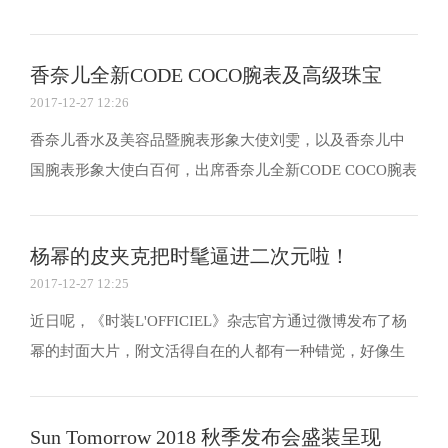
了。小说《何所冬暖》由顾西爵编著，早在2012年就已经
出版。 五年过去了，当小说被搬上大荧幕，王子文饰演的
香奈儿全新CODE COCO腕表及高级珠宝
简安桀和贾乃亮饰演的席郗辰，将书中的故事完美演绎...
2017-12-27 12:26
GALLERY
香奈儿香水及美容品暨腕表形象大使刘雯，以及香奈儿中
国腕表形象大使白百何，出席香奈儿全新CODE COCO腕表
及高级珠宝GALLERY系列发布派对。 香奈儿香水及美容品
暨腕表形象大使刘雯 身着2018早春度假系列 流苏斜纹软呢
杨幂的皮夹克把时髦逼进二次元啦！
外套，刺绣乌干纱半身裙(款式71)，搭配同系列斜纹软...
2017-12-27 12:25
近日呢，《时装L'OFFICIEL》杂志官方通过微博发布了杨
幂的封面大片，附文活得自在的人都有一种错觉，好像生
理年龄和实际状态间，存在一个微妙的差值。这种差值的
意义在于，人生从来就不是老不老的问题，而是活出自己
Sun Tomorrow 2018 秋季发布会盛装呈现
的节奏，从心所欲不逾矩。说什么目力所及，那都是被...