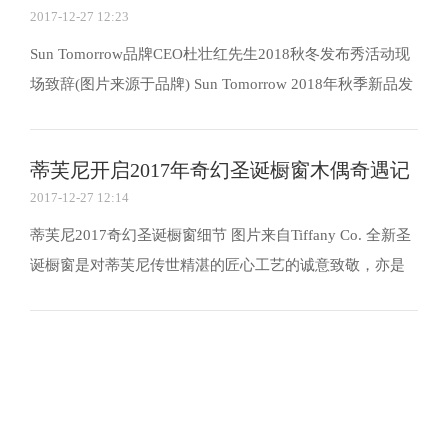
2017-12-27 12:23
Sun Tomorrow品牌CEO杜壮红先生2018秋冬发布秀活动现
场致辞(图片来源于品牌) Sun Tomorrow 2018年秋季新品发
布会的现场以白色作为主背景色，以蝴蝶之翼作为舞台设
计灵感元素。极简的白色T台之上，数块从空而落的透明纱
蒂芙尼开启2017年奇幻圣诞橱窗木偶奇遇记
幔置于其中，在音乐的环绕中，灯光在纱幔之上投射...
2017-12-27 12:14
蒂芙尼2017奇幻圣诞橱窗细节 图片来自Tiffany Co. 全新圣
诞橱窗是对蒂芙尼传世精湛的匠心工艺的诚意致敬，亦是
对传奇橱窗设计师吉恩摩尔(Gene Moore)标志性视觉陈列作
品的真挚纪念。可爱的木偶早在二战时期便出现，甚至在
电影《罗马假日》中也令人留下深刻印象。蒂芙尼...