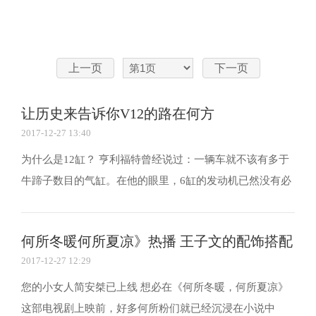
上一页
下一页
让历史来告诉你V12的路在何方
2017-12-27 13:40
为什么是12缸？ 亨利福特曾经说过：一辆车就不该有多于
牛蹄子数目的气缸。在他的眼里，6缸的发动机已然没有必
要，更何况是把两个6缸相叠加呢?对于一个致力于生产民
用车的老板来说，他的想法完全正确。即使是在现在，这
何所冬暖何所夏凉》热播 王子文的配饰搭配
种想法依然能够代表大多数车企的意见。 既然有大多...
2017-12-27 12:29
您的小女人简安桀已上线 想必在《何所冬暖，何所夏凉》
这部电视剧上映前，好多何所粉们就已经沉浸在小说中