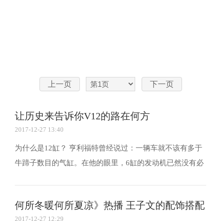
上一页
下一页
让历史来告诉你V12的路在何方
2017-12-27 13:40
为什么是12缸？ 亨利福特曾经说过：一辆车就不该有多于
牛蹄子数目的气缸。在他的眼里，6缸的发动机已然没有必
要，更何况是把两个6缸相叠加呢?对于一个致力于生产民
用车的老板来说，他的想法完全正确。即使是在现在，这
何所冬暖何所夏凉》热播 王子文的配饰搭配
种想法依然能够代表大多数车企的意见。 既然有大多...
2017-12-27 12:29