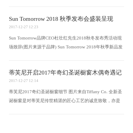
理年龄和实际状态间，存在一个微妙的差值。这种差值的
意义在于，人生从来就不是老不老的问题，而是活出自己
Sun Tomorrow 2018 秋季发布会盛装呈现
的节奏，从心所欲不逾矩。说什么目力所及，那都是被...
2017-12-27 12:23
Sun Tomorrow品牌CEO杜壮红先生2018秋冬发布秀活动现
场致辞(图片来源于品牌) Sun Tomorrow 2018年秋季新品发
布会的现场以白色作为主背景色，以蝴蝶之翼作为舞台设
计灵感元素。极简的白色T台之上，数块从空而落的透明纱
蒂芙尼开启2017年奇幻圣诞橱窗木偶奇遇记
幔置于其中，在音乐的环绕中，灯光在纱幔之上投射...
2017-12-27 12:14
蒂芙尼2017奇幻圣诞橱窗细节 图片来自Tiffany Co. 全新圣
诞橱窗是对蒂芙尼传世精湛的匠心工艺的诚意致敬，亦是
对传奇橱窗设计师吉恩摩尔(Gene Moore)标志性视觉陈列作
品的真挚纪念。可爱的木偶早在二战时期便出现，甚至在
电影《罗马假日》中也令人留下深刻印象。蒂芙尼...