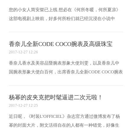
您的小女人简安桀已上线 想必在《何所冬暖，何所夏凉》
这部电视剧上映前，好多何所粉们就已经沉浸在小说中
了。小说《何所冬暖》由顾西爵编著，早在2012年就已经
出版。 五年过去了，当小说被搬上大荧幕，王子文饰演的
香奈儿全新CODE COCO腕表及高级珠宝
简安桀和贾乃亮饰演的席郗辰，将书中的故事完美演绎...
2017-12-27 12:26
GALLERY
香奈儿香水及美容品暨腕表形象大使刘雯，以及香奈儿中
国腕表形象大使白百何，出席香奈儿全新CODE COCO腕表
及高级珠宝GALLERY系列发布派对。 香奈儿香水及美容品
暨腕表形象大使刘雯 身着2018早春度假系列 流苏斜纹软呢
杨幂的皮夹克把时髦逼进二次元啦！
外套，刺绣乌干纱半身裙(款式71)，搭配同系列斜纹软...
2017-12-27 12:25
近日呢，《时装L'OFFICIEL》杂志官方通过微博发布了杨
幂的封面大片，附文活得自在的人都有一种错觉，好像生