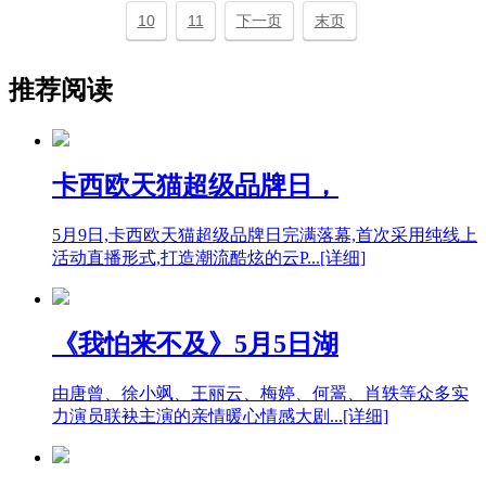
10
11
下一页
末页
推荐阅读
卡西欧天猫超级品牌日，
5月9日,卡西欧天猫超级品牌日完满落幕,首次采用纯线上
活动直播形式,打造潮流酷炫的云P...[详细]
《我怕来不及》5月5日湖
由唐曾、徐小飒、王丽云、梅婷、何翯、肖轶等众多实
力演员联袂主演的亲情暖心情感大剧...[详细]