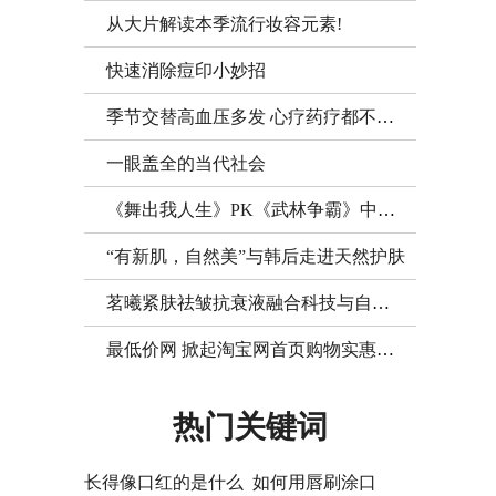
从大片解读本季流行妆容元素!
快速消除痘印小妙招
季节交替高血压多发 心疗药疗都不能少
一眼盖全的当代社会
《舞出我人生》PK《武林争霸》中国好身材引关注
“有新肌，自然美”与韩后走进天然护肤
茗曦紧肤祛皱抗衰液融合科技与自然——还原肌肤年轻态
最低价网 掀起淘宝网首页购物实惠新浪潮
热门关键词
长得像口红的是什么
如何用唇刷涂口