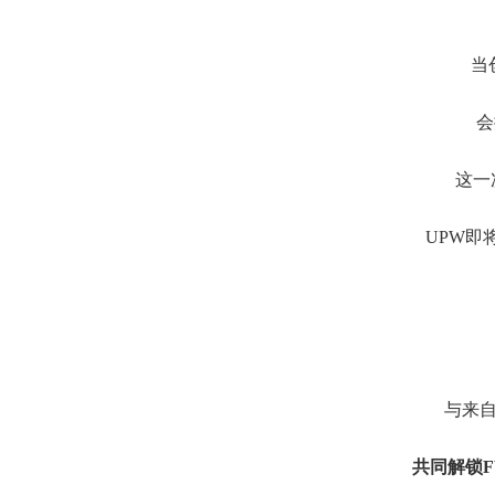
当
会
这一
UPW即将
与来
共同解锁F