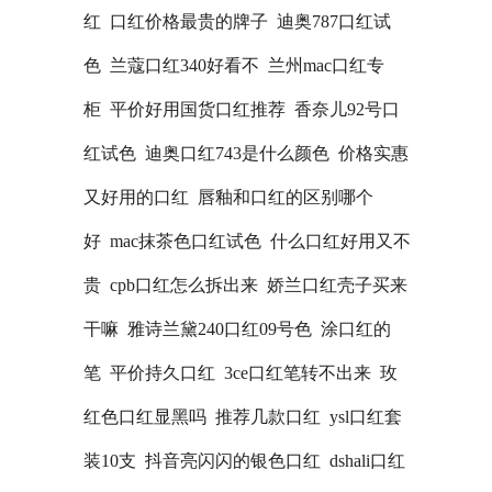
红
口红价格最贵的牌子
迪奥787口红试
色
兰蔻口红340好看不
兰州mac口红专
柜
平价好用国货口红推荐
香奈儿92号口
红试色
迪奥口红743是什么颜色
价格实惠
又好用的口红
唇釉和口红的区别哪个
好
mac抹茶色口红试色
什么口红好用又不
贵
cpb口红怎么拆出来
娇兰口红壳子买来
干嘛
雅诗兰黛240口红09号色
涂口红的
笔
平价持久口红
3ce口红笔转不出来
玫
红色口红显黑吗
推荐几款口红
ysl口红套
装10支
抖音亮闪闪的银色口红
dshali口红