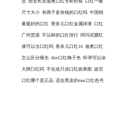
贵
西安长安迪奥口红专柜价格
口红一般
尺寸大小
有两千多块钱的口红吗
中国销
量最好的口红
香奈儿口红金属掉漆
口红
广州货源
不沾杯的口红排行
阿玛尼腮红
液可以当口红吗
香奈儿口红16
迪奥口红
怎么区分哑光
dior口红梅子色
怀孕可以涂
大牌口红吗
不化妆只涂口红效果图
故宫
口红哪个是正品
适合黑皮的mac口红色号