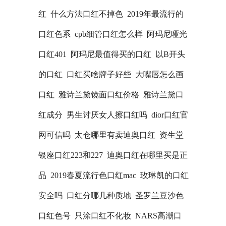
红
什么方法口红不掉色
2019年最流行的
口红色系
cpb细管口红怎么样
阿玛尼哑光
口红401
阿玛尼最值得买的口红
以B开头
的口红
口红买啥牌子好些
大嘴唇怎么画
口红
雅诗兰黛镜面口红价格
雅诗兰黛口
红成分
男生讨厌女人擦口红吗
dior口红官
网可信吗
太仓哪里有卖迪奥口红
资生堂
银座口红223和227
迪奥口红在哪里买是正
品
2019春夏流行色口红mac
玫琳凯的口红
安全吗
口红分哪几种质地
圣罗兰豆沙色
口红色号
只涂口红不化妆
NARS高潮口