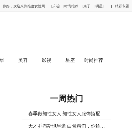
你好，欢迎来到维度女性网
[乐活]
[时尚推荐]
[亲子]
[明星]
|
精彩专题
华
美容
影视
星座
时尚推荐
一周热门
春季做知性女人 知性女人服饰搭配
天才乔布斯也早逝 白骨精们，你还有多少健康可透支？