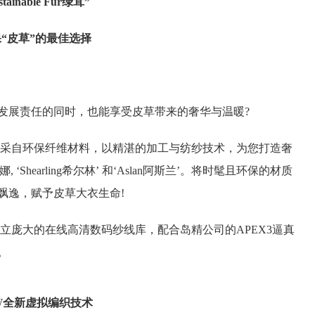
stainable Fur绿茸”
“皮草”的最佳选择
发展责任的同时，也能享受皮草带来的奢华与温暖?
的仿皮草纱线是采自环保纤维材料，以精湛的加工与纺纱技术，为您打造奢
 ‘Shearling希尔林’ 和‘Aslan阿斯兰’。将时髦且环保的材质
飘逸，赋予皮草大衣生命!
立庞大的在线高清数码纱线库，配合岛精公司的APEX3逼真
。
W
全新虚拟编织技术