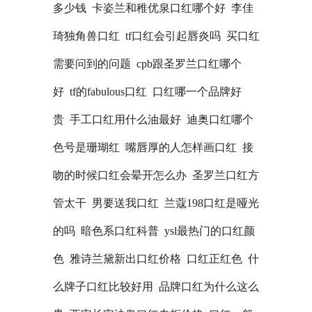
多少钱
卡姿兰和稚优泉口红哪个好
李佳
琦独角兽口红
tf口红会引起唇炎吗
买口红
需要问到的问题
cpb跟圣罗兰口红哪个
好
tf的fabulous口红
口红哪一个品牌好
贵
手工口红用什么油最好
迪奥口红哪个
色号是珊瑚红
嘴唇厚的人怎样画口红
接
吻的时候口红会晕开怎么办
圣罗兰口红方
管太干
男要送我口红
兰蔻198口红是哑光
的吗
暗色系口红科普
ysl最热门的口红颜
色
雅诗兰黛新出口红价格
口红正红色
什
么牌子口红比较好用
品牌口红为什么这么