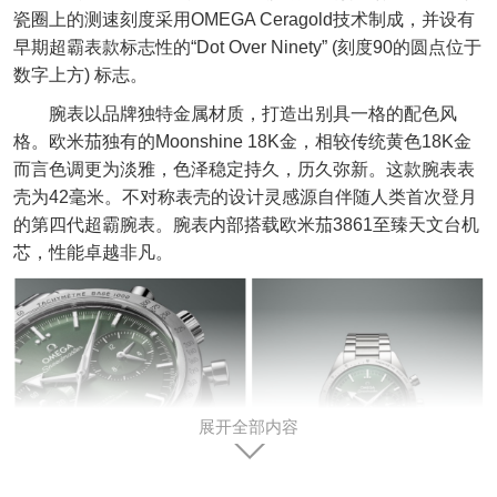
瓷圈上的测速刻度采用OMEGA Ceragold技术制成，并设有
早期超霸表款标志性的“Dot Over Ninety” (刻度90的圆点位于
数字上方) 标志。
腕表以品牌独特金属材质，打造出别具一格的配色风
格。欧米茄独有的Moonshine 18K金，相较传统黄色18K金
而言色调更为淡雅，色泽稳定持久，历久弥新。这款腕表表
壳为42毫米。不对称表壳的设计灵感源自伴随人类首次登月
的第四代超霸腕表。腕表内部搭载欧米茄3861至臻天文台机
芯，性能卓越非凡。
展开全部内容