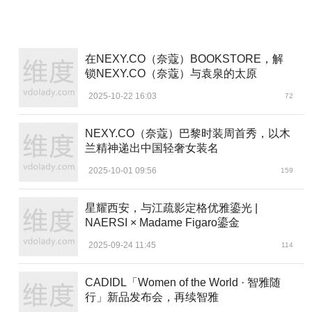
在NEXY.CO（奈蔻）BOOKSTORE，解
锁NEXY.CO（奈蔻）与袁泉的太原
2025-10-22 16:03
72
NEXY.CO（奈蔻）巴黎时装周首秀，以木
兰精神递出中国轻奢女装名
2025-10-01 09:56
159
星耀西安，与江疏影定格优雅鎏光 |
NAERSI × Madame Figaro鎏金
2025-09-24 11:45
114
CADIDL「Women of the World · 智雅随
行」新品发布会，再续智雅