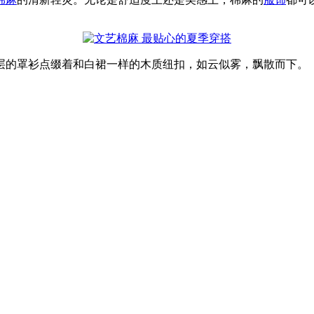
层的罩衫点缀着和白裙一样的木质纽扣，如云似雾，飘散而下。