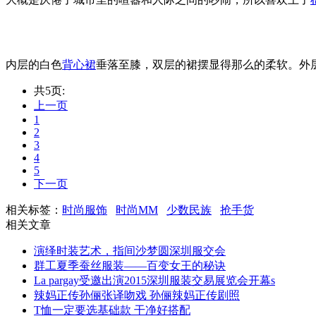
内层的白色
背心裙
垂落至膝，双层的裙摆显得那么的柔软。外
共5页:
上一页
1
2
3
4
5
下一页
相关标签：
时尚服饰
时尚MM
少数民族
抢手货
相关文章
演绎时装艺术，指间沙梦圆深圳服交会
群工夏季蚕丝服装——百变女王的秘诀
La pargay受邀出演2015深圳服装交易展览会开幕s
辣妈正传孙俪张译吻戏 孙俪辣妈正传剧照
T恤一定要选基础款 干净好搭配