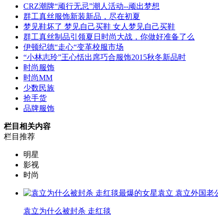
CRZ潮牌“顽行无忌”潮人活动--顽出梦想
群工真丝服饰新装新品，尽在初夏
梦见鞋坏了 梦见自己买鞋 女人梦见自己买鞋
群工真丝制品引领夏日时尚大战，你做好准备了么
伊顿纪德“走心“变革校服市场
“小林志玲”王心恬出席巧合服饰2015秋冬新品时
时尚服饰
时尚MM
少数民族
抢手货
品牌服饰
栏目相关内容
栏目推荐
明星
影视
时尚
袁立为什么被封杀 走红毯