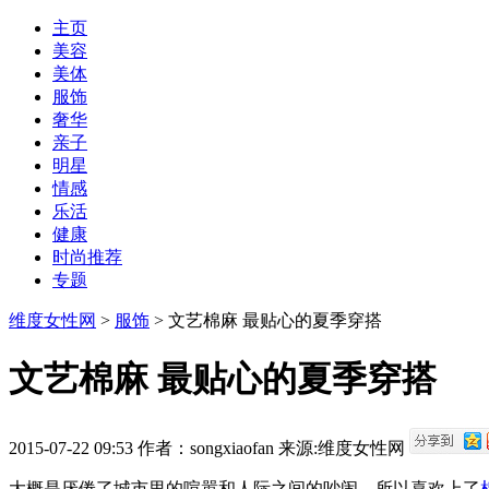
主页
美容
美体
服饰
奢华
亲子
明星
情感
乐活
健康
时尚推荐
专题
维度女性网
>
服饰
> 文艺棉麻 最贴心的夏季穿搭
文艺棉麻 最贴心的夏季穿搭
2015-07-22 09:53 作者：
songxiaofan
来源:
维度女性网
大概是厌倦了城市里的喧嚣和人际之间的吵闹，所以喜欢上了