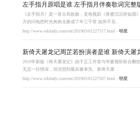
左手指月原唱是谁 左手指月伴奏歌词完整
《左手指月》是一首古风歌曲，是电视剧《香蜜沉沉烬如霜》
方的闪电把时光匆匆兑换成了年三千世 如所不见...
http://www.vdolady.com/ent/201903/01227517.html -
明星
新倚天屠龙记周芷若扮演者是谁 新倚天屠
2019年新版《倚天屠龙记》由于正工作室与华夏视听联合翻
无忌一往情深，但没想到最后被辜负。新倚天屠...
http://www.vdolady.com/ent/201903/01227507.html -
明星