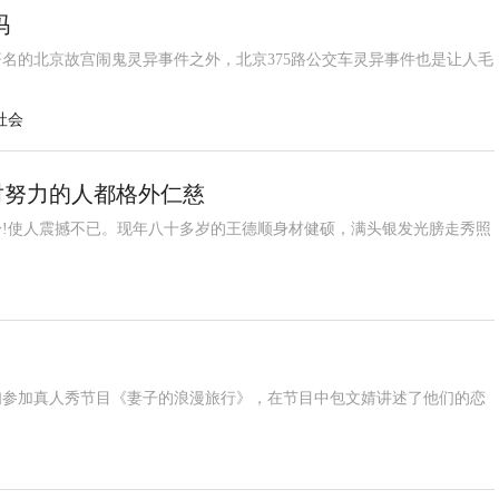
吗
名的北京故宫闹鬼灵异事件之外，北京375路公交车灵异事件也是让人毛
社会
对努力的人都格外仁慈
健身!使人震撼不已。现年八十多岁的王德顺身材健硕，满头银发光膀走秀照
妇参加真人秀节目《妻子的浪漫旅行》，在节目中包文婧讲述了他们的恋