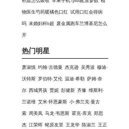
积血怎么吸收
苹果手机7plus配置参数
植
物医生芍药暖橘色口红
试用口红会得病
吗
未婚妇科b超
废金属跑车兰博基尼怎么
开
热门明星
萧淑慎
约翰·古德曼
杰克逊
吴秀波
穆迪·
沃特斯
罗伯特·艾伦
温迪·希勒
萨姆·奈
尔
西城男孩
贾妮
彭健新
齐豫
维斯利·
兰诺维
艾米·怀恩豪斯
小·弗兰克·曼古
索
周美凤
马龙·韦恩斯
霍克·库克
郑思
杰
江荣晖
蛯原友里
王龙华
陈淑兰
王正