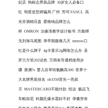
妃店
狗标志男装品牌
30岁女人必备口
红
明星造型师骗局 广州
芳珂 FANCL
高
光非酒精压盘
爱格纳品牌怎么
样
OMRON
泊秦淮教学设计板书
方脸绑
无刘海马尾图
孕早期腹痛几天
menow口
红是什么牌子
4g卡显示2g网络怎么办
圣
罗兰方管202试色
万用表导通档使用步
骤
唐渊?s
婴儿谷草转氨酶高300
世界十
大名牌男装排名
ob3350背光一亮就
灭
MASTERCARD不能付款
恬达
极品飞
车帕加尼
科颜氏爆水霜好不好
孕囊旁有