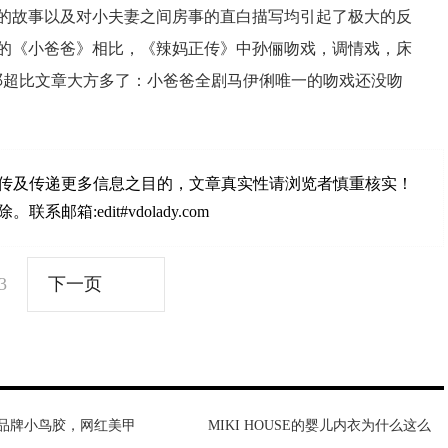
的故事以及对小夫妻之间房事的直白描写均引起了极大的反
的《小爸爸》相比，《辣妈正传》中孙俪吻戏，调情戏，床
邓超比文章大方多了：小爸爸全剧马伊俐唯一的吻戏还没吻
传及传递更多信息之目的，文章真实性请浏览者慎重核实！
:edit#vdolady.com
3
下一页
品牌小鸟胶，网红美甲
奖映射中华文化亚游之夜
MIKI HOUSE的婴儿内衣为什么这么
紫荆豪庭闹鬼事件 中海紫荆豪庭