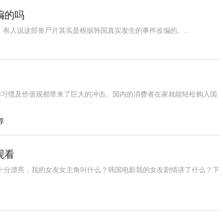
编的吗
。有人说这部丧尸片其实是根据韩国真实发生的事件改编的。...
费习惯及价值观都带来了巨大的冲击。国内的消费者在家就能轻松购入国
荐
观看
十分漂亮，我的女友女主角叫什么？韩国电影我的女友剧情讲了什么？下