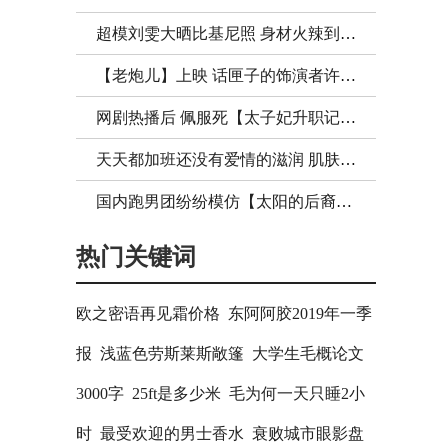
超模刘雯大晒比基尼照 身材火辣到让你喷鼻血！
【老炮儿】上映 话匣子的饰演者许晴上热搜啦！
网剧热播后 佩服死【太子妃升职记】里的服、化、道了！
天天都加班还没有爱情的滋润 肌肤怎么能保养好？
国内跑男团纷纷模仿【太阳的后裔】陈赫郑恺画风突变！
热门关键词
欧之密语再见霜价格
东阿阿胶2019年一季
报
浅蓝色劳斯莱斯敞篷
大学生毛概论文
3000字
25ft是多少米
毛为何一天只睡2小
时
最受欢迎的男士香水
衰败城市眼影盘