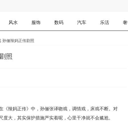
风水
服饰
数码
汽车
乐活
奢
戏 孙俪辣妈正传剧照
剧照
在《辣妈正传》中，孙俪张译吻戏，调情戏，床戏不断。对
尺度大，其实保护措施严实着呢，心里干净就不会尴尬。