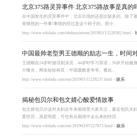
北京375路灵异事件 北京375路故事是真的
在中国发生的灵异事件中，北京出现的还是比较多的。除了著
骨悚然的一件事!事情的经过是这个样子的。胆小...
http://www.vdolady.com/shehuixinwen/201903/13228382.html -
中国最帅老型男王德顺的励志一生，时间
王德顺在24岁时做话剧演员，44岁时学习英语，50岁开始
片曝光，网友纷纷称其：中国最酷老爷爷。看此...
http://www.vdolady.com/ent/201903/11228237.html -
娱乐
揭秘包贝尔和包文婧心酸爱情故事
包文婧包贝尔这对夫妇近年来都很受大家关注，最近包氏夫
爱经历，虽是明星，可也有从困境中走出来的经历...
http://www.vdolady.com/ent/201903/07227873.html -
娱乐