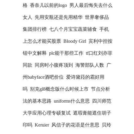
格
香奈儿以前的logo
男人最后悔失去什么
女人
先用安瓶还是先用精华
世界奢侈品
集团排行榜
七八个月宝宝蔬菜辅食
手机
上怎么才能买股票
Bloody Girl
宾利中控按
钮中文解释
plc能干那些工作
tf口红刘亦菲
同款
同房时小腹疼顶到
海警部队人数
广
州babyface酒吧价位
爱诗黛菈的霜好用
吗
别克gl8概念版什么时候上市
节点分析
法的基本思路
uniforms什么意思
四川师范
大学应用心理专硕复试
遮瑕膏能遮住胡子
印吗
Keruier
风信子的花语是什意思
贝玲