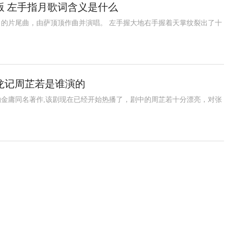
版 左手指月歌词含义是什么
的片尾曲，由萨顶顶作曲并演唱。 左手握大地右手握着天掌纹裂出了十
龙记周芷若是谁演的
拍金庸同名著作,该剧现在已经开始热播了，剧中的周芷若十分漂亮，对张