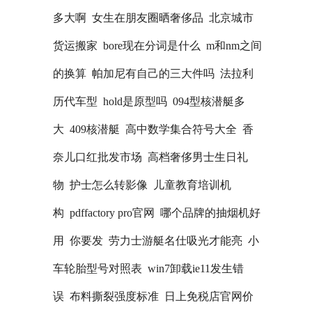
多大啊
女生在朋友圈晒奢侈品
北京城市
货运搬家
bore现在分词是什么
m和nm之间
的换算
帕加尼有自己的三大件吗
法拉利
历代车型
hold是原型吗
094型核潜艇多
大
409核潜艇
高中数学集合符号大全
香
奈儿口红批发市场
高档奢侈男士生日礼
物
护士怎么转影像
儿童教育培训机
构
pdffactory pro官网
哪个品牌的抽烟机好
用
你要发
劳力士游艇名仕吸光才能亮
小
车轮胎型号对照表
win7卸载ie11发生错
误
布料撕裂强度标准
日上免税店官网价