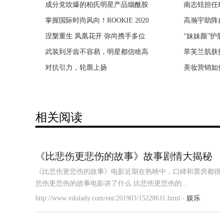
成分党吹爆的柏氏明星产品烟酰胺
抢占百城，亿路同行，燕太太集团
南志铉担任H
第25届华
掌握国际时尚风向！ROOKIE 2020
曝阿里香港二次上市 官方回应：
高瀚宇助阵
亚游华鼎奖
涅槃重生 凤凰花开 弥尚携手多位
日本持刀伤人事件 15人被刺至少2
“妹妹颜”护
花王『碧柔清
武装到牙齿不容易，明星都信啥高
两女童疑触电身亡 阴雨天小区内
萃芙兰肌肤
《无名卫士
对抗引力，轮廓上扬
老人被卫生纸捂死 作案嫌犯是死
美妆营销如
《无名卫士
相关阅读
《比悲伤更悲伤的故事》故事剧情大揭秘
《比悲伤更悲伤的故事》电影近期在热映中，口碑和票房都很
悲伤更悲伤的故事电影讲了什么 比悲伤更悲伤的...
http://www.vdolady.com/ent/201903/15228611.html -
娱乐