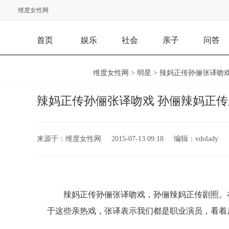
维度女性网
首页
娱乐
社会
亲子
问答
维度女性网
>
明星
> 辣妈正传孙俪张译吻
辣妈正传孙俪张译吻戏 孙俪辣妈正传
来源于：
维度女性网
2015-07-13 09:18
编辑：
vdolady
辣妈正传孙俪张译吻戏，孙俪辣妈正传剧照。
于这些亲热戏，张译表示我们都是职业演员，看着