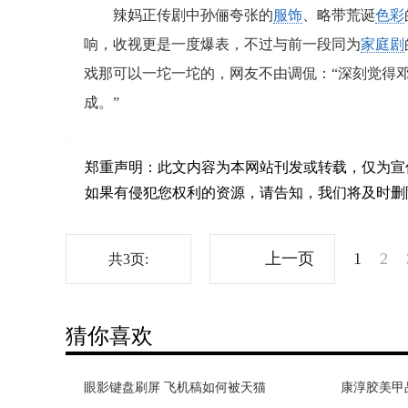
辣妈正传剧中孙俪夸张的
服饰
、略带荒诞
色彩
响，收视更是一度爆表，不过与前一段同为
家庭剧
戏那可以一坨一坨的，网友不由调侃：“深刻觉得
成。”
郑重声明：
此文内容为本网站刊发或转载，仅为宣
如果有侵犯您权利的资源，请告知，我们将及时删除。联系邮箱
上一页
1
2
共3页:
猜你喜欢
眼影键盘刷屏 飞机稿如何被天猫
SO COOL！东京香蕉蛋糕冻着吃，
康淳胶美甲
25届华鼎