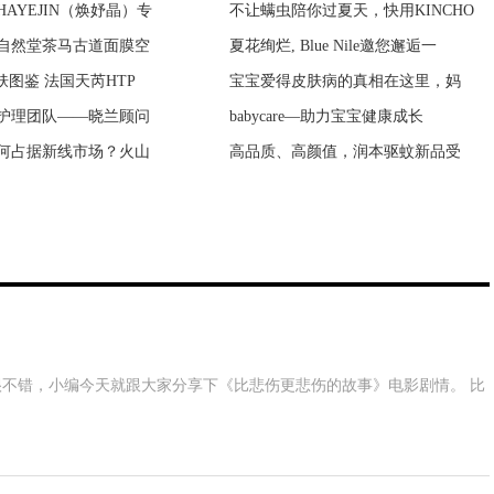
AYEJIN（焕妤晶）专
鼎奖亚游之夜张艺兴喜获
不让螨虫陪你过夏天，快用KINCHO
一个人要发财的预兆 发财有什么
自然堂茶马古道面膜空
之夜盛大颁奖典礼郭富
夏花绚烂, Blue Nile邀您邂逅一
鬼生活在哪里 鬼生活在几维空间
肤图鉴 法国天芮HTP
爽湿巾(无香型)』&a
宝宝爱得皮肤病的真相在这里，妈
新房子没搬家前能住吗？没搬家前
护理团队——晓兰顾问
》央视八套开播 张晞
babycare—助力宝宝健康成长
如何判断房子阴气重 房子阴气太
何占据新线市场？火山
》央视八套将播 献礼
高品质、高颜值，润本驱蚊新品受
为什么说养猫穷三代 猫到底是招
不错，小编今天就跟大家分享下《比悲伤更悲伤的故事》电影剧情。 比