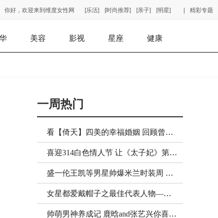
你好，欢迎来到维度女性网
[乐活]
[时尚推荐]
[亲子]
[明星]
|
精彩专题
华
美容
影视
星座
健康
一周热门
看【倚天】四美的幸福婚姻 回顾曾经剧中人物的现状！
喜迎314白色情人节 让《太子妃》第三版结局虐成狗吧！
盛一伦王凯等男星帅爆米兰时装周 一览为快！
女星都爱戴帽子之最佳代表人物——张歆艺！
帅萌男神养成记 鹿晗and张艺兴你喜欢哪一款？