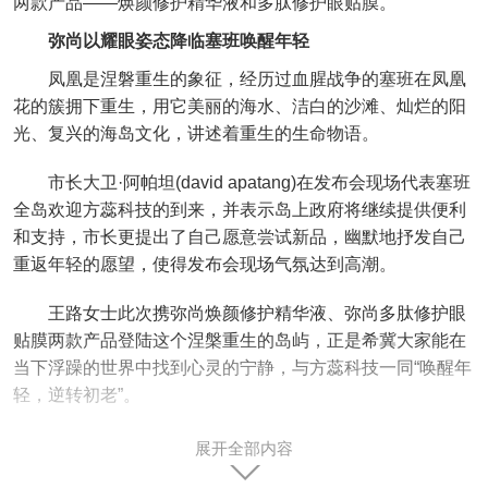
两款产品——焕颜修护精华液和多肽修护眼贴膜。
弥尚以耀眼姿态降临塞班唤醒年轻
凤凰是涅磐重生的象征，经历过血腥战争的塞班在凤凰
花的簇拥下重生，用它美丽的海水、洁白的沙滩、灿烂的阳
光、复兴的海岛文化，讲述着重生的生命物语。
市长大卫·阿帕坦(david apatang)在发布会现场代表塞班
全岛欢迎方蕊科技的到来，并表示岛上政府将继续提供便利
和支持，市长更提出了自己愿意尝试新品，幽默地抒发自己
重返年轻的愿望，使得发布会现场气氛达到高潮。
王路女士此次携弥尚焕颜修护精华液、弥尚多肽修护眼
贴膜两款产品登陆这个涅槃重生的岛屿，正是希冀大家能在
当下浮躁的世界中找到心灵的宁静，与方蕊科技一同“唤醒年
轻，逆转初老”。
作为Dvz’&MISHANG创始人的王路女士，拥有近10年对
展开全部内容
化妆品行业的清晰认知、对美妆时尚的灵敏嗅觉和对先进生