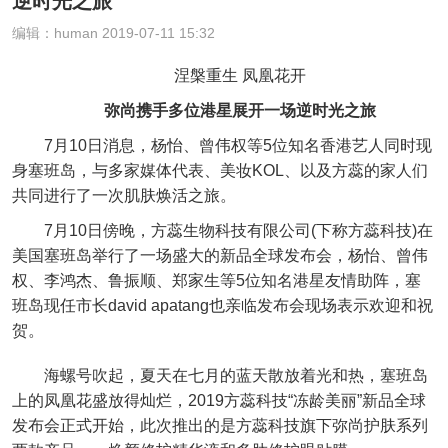
逆时光之旅
编辑：human 2019-07-11 15:32
涅槃重生 凤凰花开
弥尚携手多位港星展开一场逆时光之旅
7月10日消息，杨怡、曾伟权等5位知名香港艺人同时现
身塞班岛，与多家媒体代表、美妆KOL、以及方蕊的家人们
共同进行了一次肌肤焕活之旅。
7月10日傍晚，方蕊生物科技有限公司(下称方蕊科技)在
美国塞班岛举行了一场盛大的新品全球发布会，杨怡、曾伟
权、李鸿杰、鲁振顺、郑家生等5位知名港星友情助阵，塞
班岛现任市长david apatang也亲临发布会现场表示欢迎和祝
贺。
海螺号吹起，夏天在七月的蓝天散放着光和热，塞班岛
上的凤凰花盛放得灿烂，2019方蕊科技“冻龄美丽”新品全球
发布会正式开始，此次推出的是方蕊科技旗下弥尚护肤系列