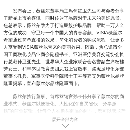
发布会上，薇丝尔董事局主席焦红卫先生向与会者分享
了新品上市的喜讯，同时传达了品牌对于未来的美好愿景。
焦总表示，薇丝尔致力于打造民族护肤品牌，帮助一万人全
方位的成功，守卫每一个中国人的青春容颜。VISIA薇丝尔
希望通过简单直接的效果，简化消费者的购买流程，让更多
人享受到VISIA薇丝尔带来的美丽效果。随后，焦总邀请全
国工商联化妆品业商会副秘书长、亚洲医疗美容交流协会执
行总裁孙卫亚先生，世界华人企业家联合会名誉副主席杨桂
芳女士、和丰盛世教育集团总裁上官敬丰、路虎足球俱乐部
董事长孔兵、军事医学科学院博士王卉等嘉宾为薇丝尔品牌
隆重揭幕，宣布薇丝尔品牌隆重面市。
薇丝尔执行董事、首席营销官孙长伟分享了薇丝尔的商
业模式。薇丝尔以便捷化、人性化的“自买省钱、分享赚
钱”的商业逻辑，让每个人在购买商品的同时，都可以获取产
品利润分红。独创的新传统模式，打开了崭新的一个时代风
展开全部内容
口。薇丝尔新传统模式弥补了传统直销、电商和微商的天然