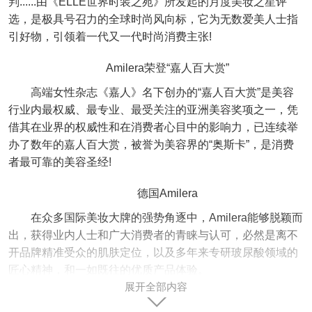
判......由《ELLE世界时装之苑》所发起的月度美妆之星评
选，是极具号召力的全球时尚风向标，它为无数爱美人士指
引好物，引领着一代又一代时尚消费主张!
Amilera荣登“嘉人百大赏”
高端女性杂志《嘉人》名下创办的“嘉人百大赏”是美容
行业内最权威、最专业、最受关注的亚洲美容奖项之一，凭
借其在业界的权威性和在消费者心目中的影响力，已连续举
办了数年的嘉人百大赏，被誉为美容界的“奥斯卡”，是消费
者最可靠的美容圣经!
德国Amilera
在众多国际美妆大牌的强势角逐中，Amilera能够脱颖而
出，获得业内人士和广大消费者的青睐与认可，必然是离不
开品牌精准受众的肌肤定位，以及多年来专研玻尿酸领域的
匠心精神，和一如既往的优质产品体验。
展开全部内容
那么，Amilera究竟是如何突破重围，斩获双料大奖
呢？