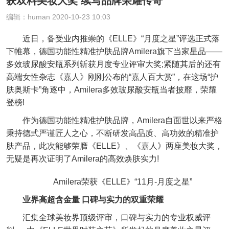
获双料美妆大奖 续写品牌荣耀传奇
编辑：human 2020-10-23 10:03
近日，备受业内推崇的《ELLE》“月度之星”评选正式落
下帷幕，德国功能性精准护肤品牌Amilera旗下当家星品——
多效玻尿酸安瓶系列斩获月度专业评审大奖;紧随其后的还有
高端女性杂志《嘉人》刚刚公布的“嘉人百大赏”，在这场“护
肤奥斯卡”角逐中，Amilera多效玻尿酸安瓶当者披靡，荣耀
登榜!
作为德国功能性精准护肤品牌，Amilera自面世以来严格
秉持德式严谨匠人之心，不断研发高品质、高功效的精准护
肤产品，此次能够荣膺《ELLE》、《嘉人》两座美妆大奖，
无疑是再次证明了Amilera的高效焕肤实力!
Amilera荣获《ELLE》“11月-月度之星”
业界高超含金量 口碑与实力的双重荣耀
汇集全球美妆界顶级评审，口碑与实力的专业权威评