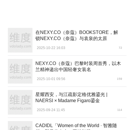
在NEXY.CO（奈蔻）BOOKSTORE，解
锁NEXY.CO（奈蔻）与袁泉的太原
2025-10-22 16:03
72
NEXY.CO（奈蔻）巴黎时装周首秀，以木
兰精神递出中国轻奢女装名
2025-10-01 09:56
159
星耀西安，与江疏影定格优雅鎏光 |
NAERSI × Madame Figaro鎏金
2025-09-24 11:45
114
CADIDL「Women of the World · 智雅随