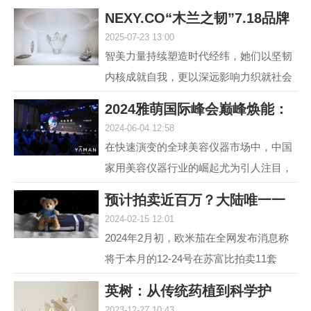
NEXY.CO“木兰之韧”7.18品牌
2025-07-23 13:00
盛典暨主题大
智美力量持续塑造时代经纬，她们以坚韧
内核成就自我，更以深远影响力织就社会
图景。赢家时尚集团旗下国内轻奢女装品
2024雅萌国际峰会巅峰焕能：
牌NEXY.CO（奈蔻）...
2024-06-04 12:58
连发6款重磅新
在快速演变的全球美容仪器市场中，中国
家用美容仪器行业的崛起尤为引人注目，
自2014年以来，该行业经历了从初期探索
预计拍卖近百万？大陆唯一一
到快速增长的转变，...
2024-02-15 12:01
套宇航员手提箱
2024年2月初，欧米茄在全网发布消息称
将于本月的12-24号在苏富比拍卖11套
MoonSwatch Mission to Moonshine Gold
英树：从传统药植到科学护
腕表手提箱套装。但是截...
2023-12-27 10:43