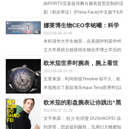
由PORTS宝姿提供舞台服装造型定制的话
剧《初步举证》(Prima Facie)中文版于6月
15日登陆上海话剧艺术中心，拉开全国巡
娜莱博生物CEO李铭曦：科学
演帷幕。中文版话...
2023-06-09 15:45
抗衰赋能生活
本科清华大学生物系，在美国伊利诺伊州
立大学香槟分校获得生物化学博士学历的
娜莱博生物CEO李铭曦曾是一名科学家。
欧米茄世界时腕表，腕上看世
学成后，他长期从事...
2023-06-09 14:19
界
文章来源：时间前线Timeline 前不久，欧
米茄推出了新款海马Aqua Terra世界时(以
下简称，海马AT)。虽然，海马AT世界
欧米茄的彩盘腕表让你跳出“黑
时，之前在2017年就...
2023-06-07 21:28
白灰”
文字来源： 杜少 杜绍斐 DUSHAOFEI 说
到穿搭，想必提到颜色，兄弟们大概都知