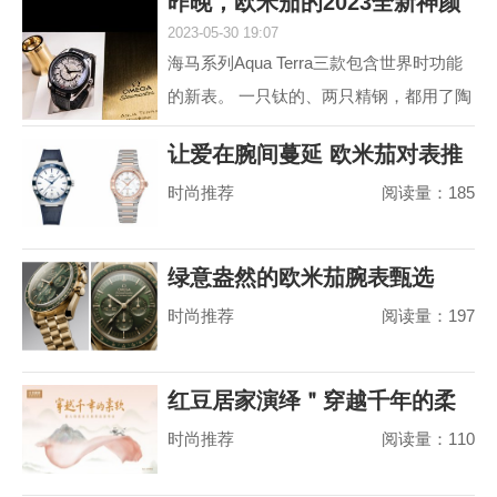
昨晚，欧米茄的2023全新神颜
动属性。约定俗成...
2023-05-30 19:07
又把老对手摩擦
海马系列Aqua Terra三款包含世界时功能
的新表。 一只钛的、两只精钢，都用了陶
瓷圈儿。 世界时以海马加身，是为强调运
让爱在腕间蔓延 欧米茄对表推
动属性。约定俗成...
时尚推荐
阅读量：185
荐
绿意盎然的欧米茄腕表甄选
时尚推荐
阅读量：197
红豆居家演绎＂穿越千年的柔
时尚推荐
阅读量：110
软＂，婴儿绵真