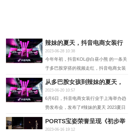
议，它就是欧米茄海...
辣妹的夏天，抖音电商女装行
2023-06-28 10:38
业618再度引爆
今年年初，抖音KOL@白昼小熊 的一条关
于多巴胺穿搭的视频走红，抖音电商女装
行业敏锐地洞察到这一趋势并不断加热，
从多巴胺女孩到辣妹的夏天，
最终，#多巴胺女孩 ...
2023-06-20 10:57
抖音电商女装行
6月6日，抖音电商女装行业于上海举办趋
势发布会，发布了#辣妹的夏天 2023夏日
女装流行趋势，随即热度席卷全网。 据统
PORTS宝姿荣誉呈现《初步举
计，截至目前，#辣...
2023-06-16 19:12
证》(Prima Faci