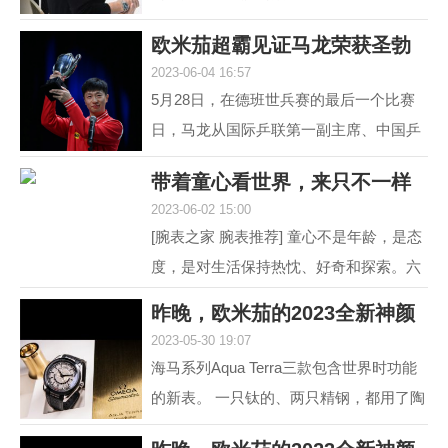
道 黑白灰，向来是男人不出错的选择。
欧米茄超霸见证马龙荣获圣勃
就如姑娘往往形容一...
2023-06-04 16:57
莱德复刻杯！
5月28日，在德班世兵赛的最后一个比赛
日，马龙从国际乒联第一副主席、中国乒
协主席刘国梁的手中接过了复刻圣勃莱德
带着童心看世界，来只不一样
杯，这是对他从2015...
2023-06-02 15:00
的彩盘欧米茄
[腕表之家 腕表推荐] 童心不是年龄，是态
度，是对生活保持热忱、好奇和探索。六
一来临，我们带来了三枚风格不同的欧米
昨晚，欧米茄的2023全新神颜
茄彩色盘面腕表，...
2023-05-30 19:07
又把老对手摩擦
海马系列Aqua Terra三款包含世界时功能
的新表。 一只钛的、两只精钢，都用了陶
瓷圈儿。 世界时以海马加身，是为强调运