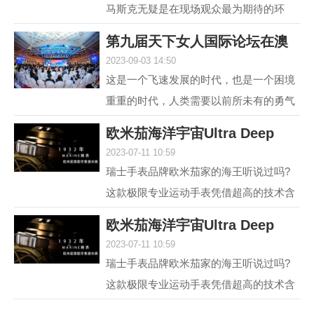
马斯克无疑是在现场观众最为期待的环
节，两位各具中西方文化特点、同样具有
第九届天下女人国际论坛在澳
传奇人生的优秀女性，...
2023-09-03 14:50
门举行 聚焦“
这是一个飞速发展的时代，也是一个困境
重重的时代，人类需要以前所未有的勇气
和智慧去突破困境。在各种解决方案中，
欧米茄海洋宇宙Ultra Deep
不可或缺的组成部分...
2023-07-11 10:59
6000米专业潜水
瑞士手表品牌欧米茄家的海王听说过吗?
这款极限专业运动手表凭借超高的技术含
量和创新设计，一经推出便在业内引发热
欧米茄海洋宇宙Ultra Deep
议，它就是欧米茄海...
2023-07-11 10:59
6000米专业潜水
瑞士手表品牌欧米茄家的海王听说过吗?
这款极限专业运动手表凭借超高的技术含
量和创新设计，一经推出便在业内引发热