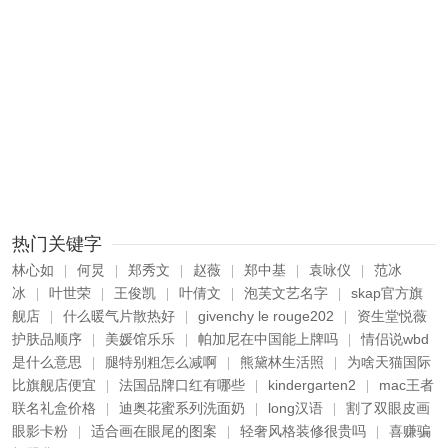
热门关键字
林心如
何炅
郑秀文
赵薇
郑中基
袁咏仪
范冰
|
|
|
|
|
|
冰
叶世荣
王俊凯
叶倩文
泡芙文艺名字
skap官方旗
|
|
|
|
|
舰店
什么暖气片散热好
givenchy le rouge202
资生堂悦薇
|
|
|
护肤品顺序
美媛馆乐乐
帕加尼在中国能上牌吗
情侣说wbd
|
|
|
是什么意思
腿特别粗怎么减啊
熊黛林生活照
为啥天猫国际
|
|
|
比旗舰店便宜
法国品牌口红有哪些
kindergarten2
mac王者
|
|
|
联名礼盒价格
迪奥花蜜系列洗面奶
long汉语
割了双眼皮画
|
|
|
眼影卡粉
适合画在眼尾的图案
轻奢风格装修很贵吗
喜赚骗
|
|
|