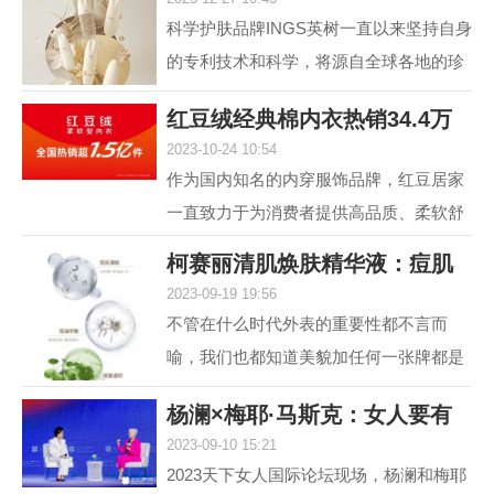
肤，进入抗光老和
科学护肤品牌INGS英树一直以来坚持自身
的专利技术和科学，将源自全球各地的珍
贵自然原料，转化为安全高效的护肤配
红豆绒经典棉内衣热销34.4万
方，不断解锁肌肤自身...
2023-10-24 10:54
件，舒适棉类产
作为国内知名的内穿服饰品牌，红豆居家
一直致力于为消费者提供高品质、柔软舒
适的内衣产品。其中，红豆绒柔软型内衣
柯赛丽清肌焕肤精华液：痘肌
作为红豆居家的核心...
2023-09-19 19:56
救星，为您重塑
不管在什么时代外表的重要性都不言而
喻，我们也都知道美貌加任何一张牌都是
王炸，但很多人却因为脸上的痘痘或痘印
杨澜×梅耶·马斯克：女人要有
而封印了颜值，在变美...
2023-09-10 15:21
自己的事业，
2023天下女人国际论坛现场，杨澜和梅耶