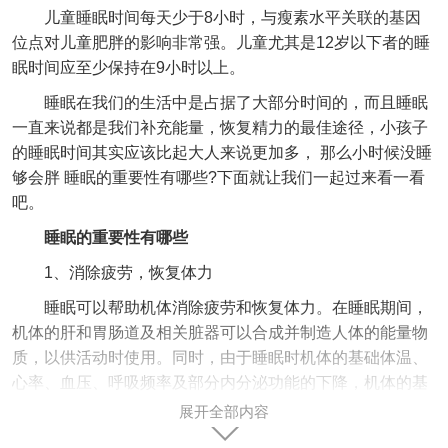
儿童睡眠时间每天少于8小时，与瘦素水平关联的基因
位点对儿童肥胖的影响非常强。儿童尤其是12岁以下者的睡
眠时间应至少保持在9小时以上。
睡眠在我们的生活中是占据了大部分时间的，而且睡眠
一直来说都是我们补充能量，恢复精力的最佳途径，小孩子
的睡眠时间其实应该比起大人来说更加多， 那么小时候没睡
够会胖 睡眠的重要性有哪些?下面就让我们一起过来看一看
吧。
睡眠的重要性有哪些
1、消除疲劳，恢复体力
睡眠可以帮助机体消除疲劳和恢复体力。在睡眠期间，
机体的肝和胃肠道及相关脏器可以合成并制造人体的能量物
质，以供活动时使用。同时，由于睡眠时机体的基础体温、
心率、血压、呼吸频率及部分内分泌功能的下降，机体的基
础代谢率降低，能量消耗减少，从而使得体力得以恢复。此
展开全部内容
外，睡眠过程中分泌的一些激素，如生长激素的分泌增加，