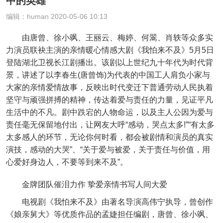
中的英雄
编辑：human 2020-05-06 10:13
由唐曾、徐小飒、王丽云、梅婷、何翯、肖轶等众多实
力演员联袂主演的亲情暖心情感大剧《我怕来不及》5月5日
登陆湖北卫视长江剧播出。该剧以上世纪九十年代为时代背
景，讲述了以李春生(唐曾饰)为代表的中国工人肩负小家与
大家的亲情爱情故事，反映出时代变迁下普通劳动人民执着
坚守与顽强拼搏的精神，传达着爱与责任的力量，见证平凡
生活中的不凡。剧中跌宕的人物命运，以及主人公因为爱与
责任毫无保留地付出，让网友大呼“感动，哭点太多!”“有太多
太多感人的环节，无论你何时看，都会被剧情和演员的真实
演技，感动的大哭”、“关于爱与被爱，关于责任与价值，用
心爱好身边人，不要等到来不及”。
金牌团队催泪力作 挚爱亲情书写人间大爱
电视剧《我怕来不及》由著名导演高伟宁执导，曾创作
《娘亲舅大》等优质作品的孟婕担任编剧，唐曾、徐小飒、