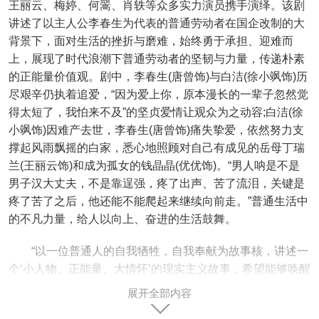
王丽云、梅婷、何翯、肖轶等众多实力演员携手演绎。该剧
讲述了以主人公李春生为代表的普通劳动者在国企改制的大
背景下，面对生活的挫折与磨难，始终勇于承担、迎难而
上，展现了时代浪潮下普通劳动者的坚韧与力量，传递朴素
的正能量价值观。剧中，李春生(唐曾饰)与白洁(徐小飒饰)历
尽艰辛仍执着追爱，“因为爱上你，原本漫长的一辈子忽然觉
得太短了，我怕来不及”的坚贞爱情让观众为之动容;白洁(徐
小飒饰)因难产去世，李春生(唐曾饰)痛失挚爱，依然努力支
撑起风雨飘摇的白家，悉心地照顾对自己有成见的岳母丁瑞
兰(王丽云饰)和成为孤女的钱晶晶(优优饰)。“男人呐是不是
男子汉大丈夫，不是靠逞强，疼了出声、苦了流泪，关键是
疼了苦了之后，他还能不能爬起来继续向前走。”普通生活中
的不凡力量，给人以向上、奋进的生活鼓舞。
“以一位普通人的自我牺牲，自我奉献为故事核，讲述一
个‘小人物、正能量、大情怀’的现实主义故事，希望能够唤醒
更多国人骨子里的美德。”导演高伟宁如此阐述电视剧《我怕
展开全部内容
来不及》的创作理念。“李春生这个人物不是典型意义上