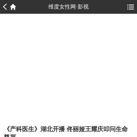
1
1
维度女性网·影视
《产科医生》湖北开播 佟丽娅王耀庆叩问生命