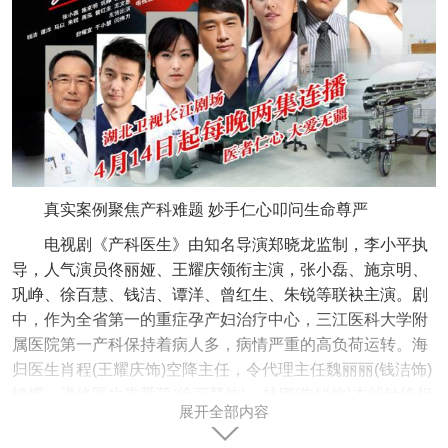
真实案例聚焦产科难题 妙手仁心叩问生命尊严
电视剧《产科医生》由知名导演郑晓龙监制，李小平执
导，人气演员佟丽娅、王耀庆领衔主演，张小磊、施京明、
巩峥、徐百慧、钱洁、谭洋、曾红生、朱锐等联袂主演。剧
中，作为全省第一的重症孕产妇治疗中心，三江医科大学附
属医院第一产科保持着病人多，病情严重的高负荷运转。海
归医生肖程(王耀庆饰)空降主任，令代理主任魏丽丽(钱洁饰)
错愕，进修医生朱爱萍(徐百慧饰)、林娜(朱锐饰)本就针锋相
展开全部内容
对，第一产科风波乍起。来自县城医院的医生何晶(佟丽娅
饰)一腔赤诚来到第一产科进修，初来乍到便用土办法解决了