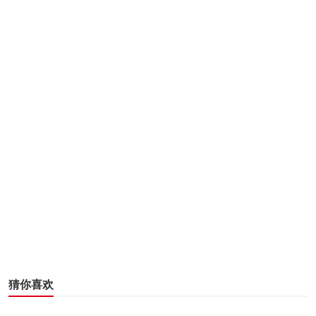
产妇产后大出血的致命问题，让众人刮目相看;然而她不知道
的是，自己的到来是有人故意为之，目的是扰乱院长候选人
之一——曲晋明(施京明饰)的竞选之路，背后隐藏的身世秘
密也呼之欲出。众人在第一产科共同见证生与死，一起成长
蜕变，也对医生这个职业有了更深层次的理解：“医生是个特
殊的职业，因为我们面对的是生命，这个职业就要求我们不
断战胜欲望超越自身的局限性，那应该是我们每一个医生终
身的追求”。
猜你喜欢