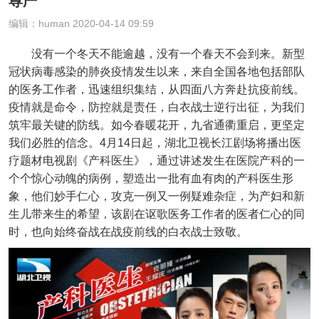
尊严
编辑：human 2020-04-14 09:59
没有一个冬天不能逾越，没有一个春天不会到来。新型
冠状病毒感染的肺炎疫情发生以来，来自全国各地包括部队
的医务工作者，迅速组织集结，从四面八方奔赴抗疫前线。
疫情就是命令，防控就是责任，白衣战士逆行出征，为我们
筑牢最关键的防线。如今春暖花开，九省通衢重启，更坚定
我们必胜的信念。4月14日起，湖北卫视长江剧场将播出医
疗题材电视剧《产科医生》，通过讲述发生在医院产科的一
个个惊心动魄的病例，塑造出一批有血有肉的产科医生形
象，他们妙手仁心，攻克一例又一例疑难杂症，为产妇和新
生儿带来生的希望，该剧在讴歌医务工作者的医者仁心的同
时，也向始终奋战在战疫前线的白衣战士致敬。