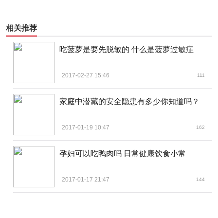
相关推荐
吃菠萝是要先脱敏的 什么是菠萝过敏症
如果人体遭到严重辐射，免疫力会低下，很容易口腔溃
2017-02-27 15:46
111
疡。放射病会导致口腔溃疡。此外，溃疡还可能形成在食
道，胃和肠。
家庭中潜藏的安全隐患有多少你知道吗？
8、感染
2017-01-19 10:47
162
孕妇可以吃鸭肉吗 日常健康饮食小常
2017-01-17 21:47
144