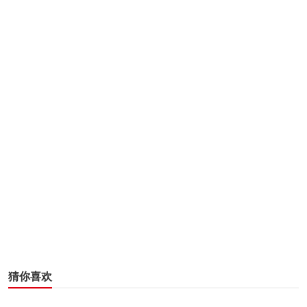
一旦无故有恶心呕吐的感觉就一定要引起重视，因为恶
心和呕吐是典型的辐射病的最早症状。辐射剂量越多，这些
症状出现越早。受到辐射后一个小时开始呕吐的人极有可能
会死亡。有时放射病起初让人感觉不好，然后开始感觉好多
了。但通常会“潜伏”几小时，几天，甚至是接下来的几个星
期里会伴有新的，更严重的症状。
3、出血性腹泻
猜你喜欢