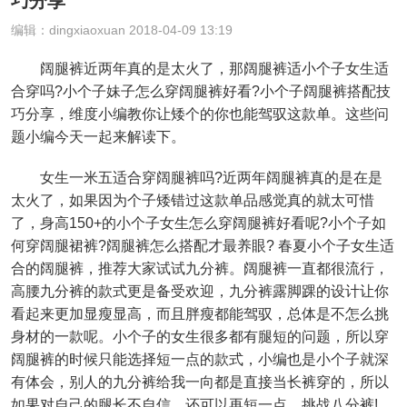
巧分享
编辑：dingxiaoxuan 2018-04-09 13:19
阔腿裤近两年真的是太火了，那阔腿裤适小个子女生适
合穿吗?小个子妹子怎么穿阔腿裤好看?小个子阔腿裤搭配技
巧分享，维度小编教你让矮个的你也能驾驭这款单。这些问
题小编今天一起来解读下。
女生一米五适合穿阔腿裤吗?近两年阔腿裤真的是在是
太火了，如果因为个子矮错过这款单品感觉真的就太可惜
了，身高150+的小个子女生怎么穿阔腿裤好看呢?小个子如
何穿阔腿裙裤?阔腿裤怎么搭配才最养眼? 春夏小个子女生适
合的阔腿裤，推荐大家试试九分裤。阔腿裤一直都很流行，
高腰九分裤的款式更是备受欢迎，九分裤露脚踝的设计让你
看起来更加显瘦显高，而且胖瘦都能驾驭，总体是不怎么挑
身材的一款呢。小个子的女生很多都有腿短的问题，所以穿
阔腿裤的时候只能选择短一点的款式，小编也是小个子就深
有体会，别人的九分裤给我一向都是直接当长裤穿的，所以
如果对自己的腿长不自信，还可以再短一点，挑战八分裤!