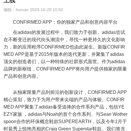
上线
编辑：human 2020-10-28 10:50
CONFIRMED APP：你的独家产品和创意内容平台
在adidas的发展过程中，我们致力于创新。adidas尝试
在不断变迁的现代街头潮流中，寻找一种更持久的文化影响
力，新的应用程序CONFIRMED也由此诞生。新版CONFIR
MED APP是基于2015年版本的迭代更新，并聚集了adidas
顶尖的创造者们，以一种特殊的社群形式面世。作为adidas
品牌的新枢纽，CONFIRMED APP将向用户提供独家的限量
产品和创意内容。
从独家限量产品到前沿的创新设计，CONFIRMED APP
精心策划，致力于为用户带来尖端的产品与体验。CONFIR
MED APP聚集了adidas备受追捧的合作系列产品，包括YE
EZY家族 ，adidas与Noah的首个合作系列、与Sean Wother
spoon合作的环保概念鞋款SUPEREARTH，以及今年1月于
时装秀上惊艳亮相的Craig Green Superstar鞋款。我们将充