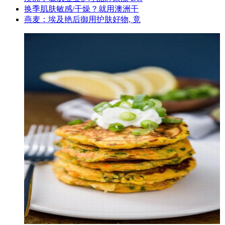
换季肌肤敏感/干燥？就用澳洲干
燕麦：埃及艳后御用护肤好物, 竟