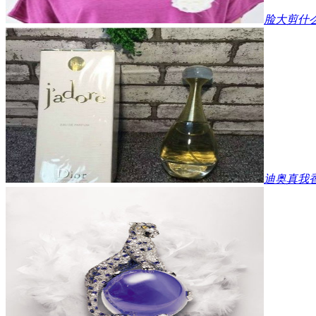
脸大剪什
迪奥真我