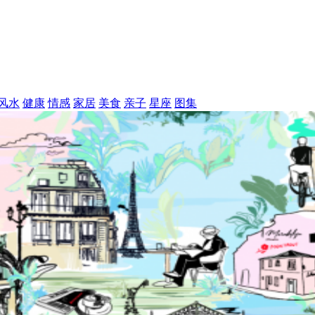
风水
健康
情感
家居
美食
亲子
星座
图集