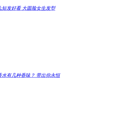
么短发好看 大圆脸女生发型
香水有几种香味？ 带出你永恒