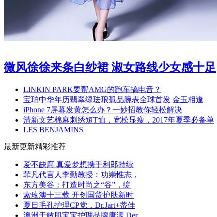
微风徐徐来条白纱裙 淑女路线少女感十足
LINKIN PARK要帮AMG的跑车搞电音？
宝珀中华年历翡翠绿珐琅孤品腕表全球首发 金玉相逢
iPhone 7屏幕发黄怎么办？一妙招教你轻松解决
清新文艺棉麻刺绣短T恤，宽松显瘦，2017年夏季必备单
LES BENJAMINS
最新更新
精彩推荐
爱不缺席 真爱梦想携手利郎持续
菲凡代言人李勤教授：功崇惟志，
东方美谷：打造时尚之“谷”，绽
索玫澳十三载 开创国货护肤新时
夏日毛孔护理CP党，Dr.Jart+蒂佳
澳洲干敏肌宝宝护理品牌康漾 Der