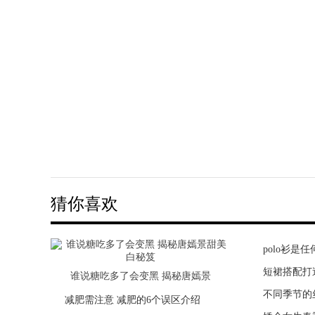
猜你喜欢
polo衫是
健康宝宝不
短裙搭配打
这些“中国
女王节和金领冠相约喜马拉雅，享
谁说糖吃多了会变黑 揭秘唐嫣景
不同季节的
30年“懂感
减肥需注意 减肥的6个误区介绍
如何让眼部保持一个年轻的状态？