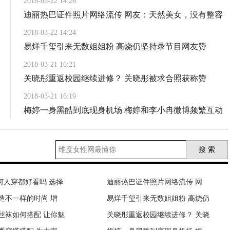
2018-03-22 14:26
迪丽热巴证件照片网络流传 网友：天然美女，没有整容
2018-03-22 14:24
易烊千玺引来无数姐姐粉 高烧仍坚持录节目网友赞
2018-03-21 16:21
关晓彤重返校园继续进修？ 关晓彤被求合照获称赞
2018-03-21 16:19
梅婷一身黑酷到底现身机场 梅婷和李小冉微博频繁互动
2018-03-21 16:17
吴千语在被点唱分手歌？ 网友:巧合还是故意?
任何人穿都好看吗 选择
适合长期喝水解蛋白奶
迪丽热巴证件照片网络流传 网
V领重新占据时尚 学艺人成搭配
造不一样的时尚 增
式育儿”太坑娃，看看
易烊千玺引来无数姐姐粉 高烧仍
今年流行“紫外光” 教你把流行
丝袜如何搭配 让你魅
恩”回馈客户系列活动
关晓彤重返校园继续进修？ 关晓
裹围巾没那么简单 最时髦围围巾