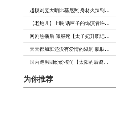
超模刘雯大晒比基尼照 身材火辣到让你喷鼻血！
【老炮儿】上映 话匣子的饰演者许晴上热搜啦！
网剧热播后 佩服死【太子妃升职记】里的服、化、道了！
天天都加班还没有爱情的滋润 肌肤怎么能保养好？
国内跑男团纷纷模仿【太阳的后裔】陈赫郑恺画风突变！
为你推荐