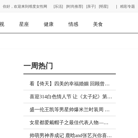
你好，欢迎来到维度女性网
[乐活]
[时尚推荐]
[亲子]
[明星]
|
精彩专题
视
星座
健康
情感
美食
一周热门
看【倚天】四美的幸福婚姻 回顾曾经剧中人物的现状！
喜迎314白色情人节 让《太子妃》第三版结局虐成狗吧！
盛一伦王凯等男星帅爆米兰时装周 一览为快！
女星都爱戴帽子之最佳代表人物——张歆艺！
帅萌男神养成记 鹿晗and张艺兴你喜欢哪一款？