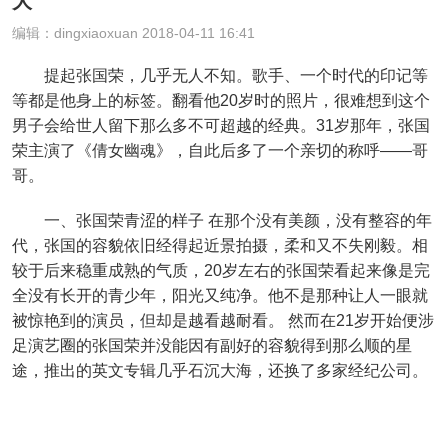
大
编辑：dingxiaoxuan 2018-04-11 16:41
提起张国荣，几乎无人不知。歌手、一个时代的印记等
等都是他身上的标签。翻看他20岁时的照片，很难想到这个
男子会给世人留下那么多不可超越的经典。31岁那年，张国
荣主演了《倩女幽魂》，自此后多了一个亲切的称呼——哥
哥。
一、张国荣青涩的样子 在那个没有美颜，没有整容的年
代，张国的容貌依旧经得起近景拍摄，柔和又不失刚毅。相
较于后来稳重成熟的气质，20岁左右的张国荣看起来像是完
全没有长开的青少年，阳光又纯净。他不是那种让人一眼就
被惊艳到的演员，但却是越看越耐看。 然而在21岁开始便涉
足演艺圈的张国荣并没能因有副好的容貌得到那么顺的星
途，推出的英文专辑几乎石沉大海，还换了多家经纪公司。