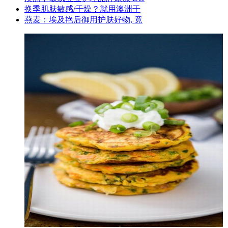
换季肌肤敏感/干燥？就用澳洲干
燕麦：埃及艳后御用护肤好物, 竟