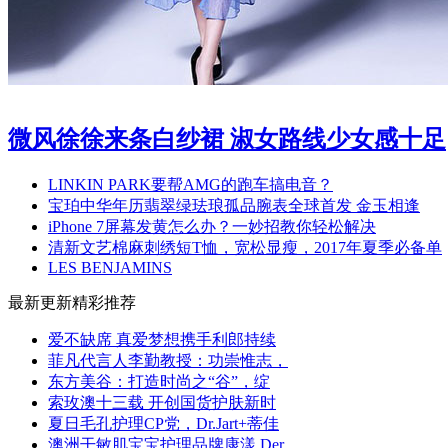
微风徐徐来条白纱裙 淑女路线少女感十足
LINKIN PARK要帮AMG的跑车搞电音？
宝珀中华年历翡翠绿珐琅孤品腕表全球首发 金玉相逢
iPhone 7屏幕发黄怎么办？一妙招教你轻松解决
清新文艺棉麻刺绣短T恤，宽松显瘦，2017年夏季必备单
LES BENJAMINS
最新更新
精彩推荐
爱不缺席 真爱梦想携手利郎持续
菲凡代言人李勤教授：功崇惟志，
东方美谷：打造时尚之“谷”，绽
索玫澳十三载 开创国货护肤新时
夏日毛孔护理CP党，Dr.Jart+蒂佳
澳洲干敏肌宝宝护理品牌康漾 Der