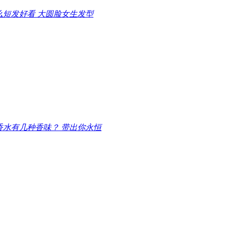
么短发好看 大圆脸女生发型
香水有几种香味？ 带出你永恒