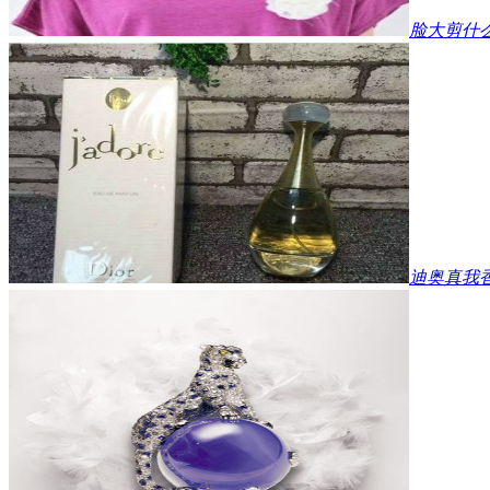
脸大剪什
迪奥真我