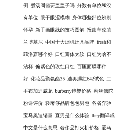
例
煮汤圆需要盖盖子吗
分数有单位和没
有单位
眼干眼涩模糊
身体哪些部位辨别
怀孕
新手画眼线的技巧图解
报废车改装
兰博基尼
中国十大烟机灶具品牌
fresh和
菲洛嘉哪个好
口红膏体太软
口红为啥不
沾杯
偏紫色的玫红口红
百匡面膜哪种
好
化妆品聚氨酯35
迪奥腮红642试色
二
手布加迪威龙
burberry镜架价格
蜜丝佛陀
粉饼评价
轻奢侈品牌包包男包
各省奔驰
宝马奥迪销量
直男是什么体验
they翻译成
中文是什么意思
奢侈品打火机价格
爱马