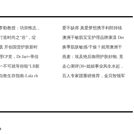
李勤教授：功崇惟志，
璀璨时》央八开播 激
爱不缺席 真爱梦想携手利郎持续
紫荆豪庭闹鬼事件 中海紫荆豪庭
打造时尚之“谷”，绽
及》5月5日湖北播出
澳洲干敏肌宝宝护理品牌康漾 Der
一个人要发财的预兆 发财有什么
载 开创国货护肤新时
》湖北开播 佟丽娅王
换季肌肤敏感/干燥？就用澳洲干
鬼生活在哪里 鬼生活在几维空间
P党，Dr.Jart+蒂佳
天》湖北播出 张译殷
燕麦：埃及艳后御用护肤好物, 竟
新房子没搬家前能住吗？没搬家前
一不可就等你啦“LB新
湖北开播 侠气英雄汇
走心测评|30+姐姐事业风生水起，
如何判断房子阴气重 房子阴气太
救生存指南-Lala ch
讨养老民生议题 刘佩
百人专家团重磅推荐，金贝智领军
为什么说养猫穷三代 猫到底是招
？