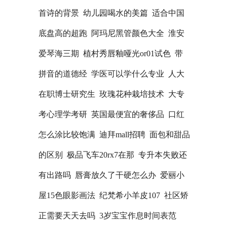
首诗的背景
幼儿园喝水的美篇
适合中国
底盘高的超跑
阿玛尼黑管颜色大全
淮安
爱琴海三期
植村秀唇釉哑光or01试色
带
拼音的道德经
学医可以学什么专业
人大
在职博士研究生
玫瑰花种栽培技术
大专
考心理学考研
英国最便宜的奢侈品
口红
怎么涂比较饱满
迪拜mall招聘
面包和甜品
的区别
极品飞车20rx7在那
专升本失败还
有出路吗
唇膏放久了干硬怎么办
爱丽小
屋15色眼影画法
纪梵希小羊皮107
社区矫
正需要天天去吗
3岁宝宝作息时间表范