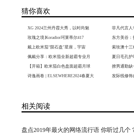
猜你喜欢
XG 2024兰州丹霞大秀，以时尚魅
vivo官宣刘昊然代言vivo S6，网
菲凡代言人
《正是青春
玫瑰之境∣Koradior珂莱蒂尔417
刘昊然新代言vivo S6官宣，这波
东方美谷：
《我怕来不
戴上欧米茄“陨石盘”星座，宇宙
实力开挂的刘昊然屡再获品牌青睐
索玫澳十三
《产科医生
佩戴分享：欧米茄全新超霸专业月
社交新零售如何成为下一个经济风
夏日毛孔护理C
《鸡毛飞上
【开箱】欧米茄白色盘面超霸月球
货真价实，才能赢得街坊们的喜爱
撩男通勤缺
《老酒馆》
诗逸画卷 | ELSEWHERE2024春夏大
运动时尚欢乐无限BOB体育打造顶
发际线修饰自
幸福院》探
相关阅读
盘点2019年最火的网络流行语 你听过几个