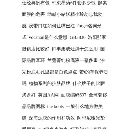
仕经典帆布包
韩束墨菊6件套多少钱
酵素
面膜的危害
动感小站妖精小玲勿忘我动
感
没带口红如何让嘴巴红
forget名词形
式
vocation是什么意思
GB3836
洛阳那家
眼镜店比较好
帅丰集成灶烘干怎么用
国
际品牌耳环
兰蔻菁纯粉底液一瓶多重
涂
完粉底毛孔里都是白色点点
带t的车保养贵
吗
植物系列的护肤品牌
什么牌子的比萨
烤盘好
英国AA网
面膜编码697
全球奢侈
品品牌图标
the boots
一般什么地方做美
缝
深海泥膜的作用和功效
阿玛尼哑光挚