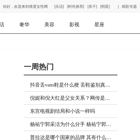
你好，欢迎来到维度女性网
[乐活]
[时尚推荐]
[亲子]
[明星]
|
精彩专题
活
奢华
美容
影视
星座
一周热门
抖音丢vans鞋是什么梗 丢鞋鉴别真假是真的吗
倪妮和倪大红是父女关系？网传是否真实？
东宫电视剧结局和小说一样吗
杨祐宁郭采洁为什么分手 杨祐宁郭采洁复合了吗
普拉达是哪个国家的品牌 其有什么值得购买