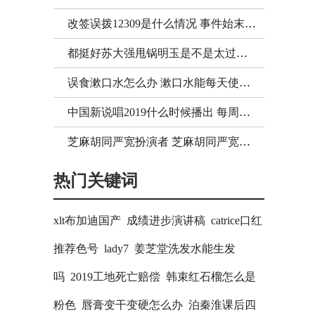
改签误拨12309是什么情况 事件始末遭扒
都挺好苏大强甩锅明玉是不是太过分了
误食漱口水怎么办 漱口水能每天使用吗
中国新说唱2019什么时候播出 每周几几点更新
芝麻胡同严宽扮演者 芝麻胡同严宽的结局是怎样？
热门关键词
xlt布加迪国产
成绩进步演讲稿
catrice口红
推荐色号
lady7
姜芝堂洗发水能生发
吗
2019工地死亡赔偿
韩束红石榴怎么是
粉色
唇膏变干变硬怎么办
泊秦淮课后四