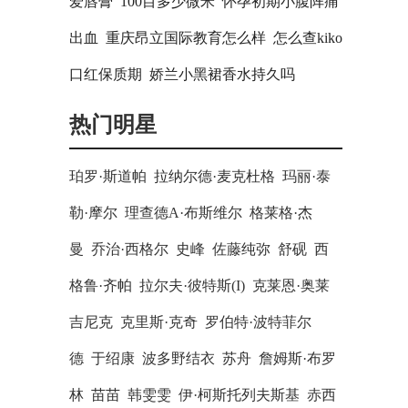
爱唇膏
100目多少微米
怀孕初期小腹阵痛
出血
重庆昂立国际教育怎么样
怎么查kiko
口红保质期
娇兰小黑裙香水持久吗
热门明星
珀罗·斯道帕 拉纳尔德·麦克杜格 玛丽·泰
勒·摩尔 理查德A·布斯维尔 格莱格·杰
曼 乔治·西格尔 史峰 佐藤纯弥 舒砚 西
格鲁·齐帕 拉尔夫·彼特斯(I) 克莱恩·奥莱
吉尼克 克里斯·克奇 罗伯特·波特菲尔
德 于绍康 波多野结衣 苏舟 詹姆斯·布罗
林 苗苗 韩雯雯 伊·柯斯托列夫斯基 赤西