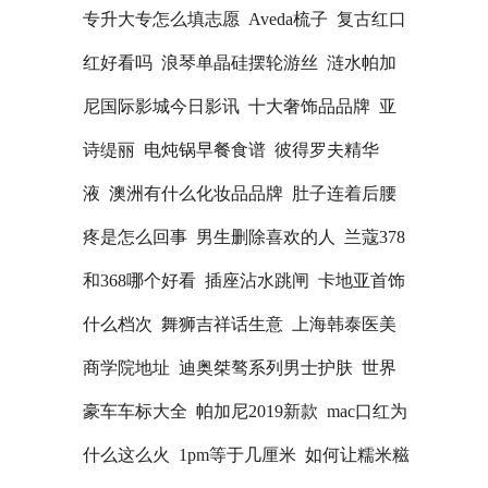
专升大专怎么填志愿
Aveda梳子
复古红口
红好看吗
浪琴单晶硅摆轮游丝
涟水帕加
尼国际影城今日影讯
十大奢饰品品牌
亚
诗缇丽
电炖锅早餐食谱
彼得罗夫精华
液
澳洲有什么化妆品品牌
肚子连着后腰
疼是怎么回事
男生删除喜欢的人
兰蔻378
和368哪个好看
插座沾水跳闸
卡地亚首饰
什么档次
舞狮吉祥话生意
上海韩泰医美
商学院地址
迪奥桀骜系列男士护肤
世界
豪车车标大全
帕加尼2019新款
mac口红为
什么这么火
1pm等于几厘米
如何让糯米糍