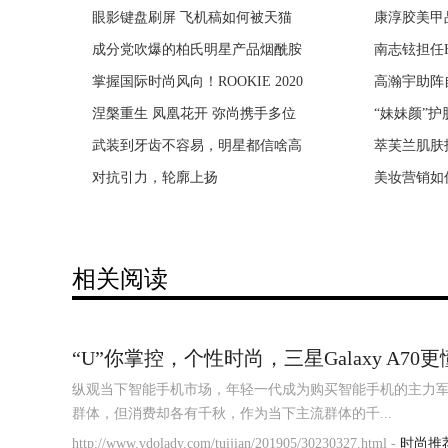
眼影键盘刷屏 飞机稿如何被天猫
SO COOL！东京香蕉蛋糕冻着吃，
康淳胶美甲
25届华鼎
成分党吹爆的柏氏明星产品烟酰胺
抢占百城，亿路同行，燕太太集团
南志铉担任H
第25届华
掌握国际时尚风向！ROOKIE 2020
曝阿里香港二次上市 官方回应：
高瀚宇助阵
亚游华鼎奖
涅槃重生 凤凰花开 弥尚携手多位
日本持刀伤人事件 15人被刺至少2
“妹妹颜”护
花王『碧柔清
武装到牙齿不容易，明星都信啥高
两女童疑触电身亡 阴雨天小区内
萃芙兰肌肤
《无名卫士
对抗引力，轮廓上扬
老人被卫生纸捂死 作案嫌犯是死
美妆营销如
《无名卫士
相关阅读
“U”你掌控，个性时尚，三星Galaxy A70
纵观当下智能手机市场，年轻一代成为购买智能手机的主力军
群体，但消费却各有千秋，作为当下主流群体的千...
http://www.vdolady.com/tuijian/201905/30230327.html -
时尚推