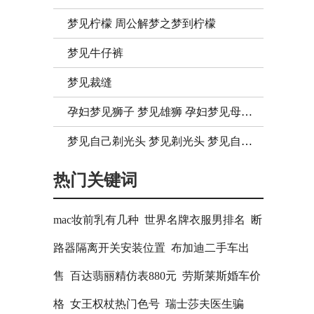
梦见柠檬 周公解梦之梦到柠檬
梦见牛仔裤
梦见裁缝
孕妇梦见狮子 梦见雄狮 孕妇梦见母狮子
梦见自己剃光头 梦见剃光头 梦见自己光头
热门关键词
mac妆前乳有几种
世界名牌衣服男排名
断
路器隔离开关安装位置
布加迪二手车出
售
百达翡丽精仿表880元
劳斯莱斯婚车价
格
女王权杖热门色号
瑞士莎夫医生骗