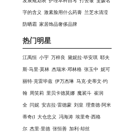
发展规划表
护理本科自考
打去皱
雯媛名
字的含义
激素脸用什么药膏
兰芝水清滢
防晒霜
家居饰品奢侈品牌
热门明星
江禹恒
小宇
万梓良
黛妮拉·毕安琪
耶夫
斯·马里·莫林
杰瑞米·邓林格
张玉中
妮可
丽特·克雷毕兹
伊万杰琳
马克·史蒂文·约
翰
周笑莉
里贝卡德莫娜
魔裟斗
崔润
全
闫妮
安吉拉·雷德蒙
刘皇
理查德·阿米
蒂奇(I
大仓忠义
冯海涛
埃里奇·西格
尔
杰里·里德
张恒善
加利·却丝