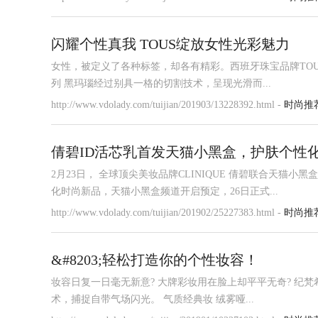
闪耀个性真我 TOUS绽放女性光彩魅力
女性，被定义了各种标签，却各有精彩。西班牙珠宝品牌TOUS璀璨
列 黑玛瑙经过别具一格的切割技术，呈现光滑而...
http://www.vdolady.com/tuijian/201903/13228392.html -
时尚推
倩碧ID活芯乳首发天猫小黑盒，护肤个性
2月23日， 全球顶尖美妆品牌CLINIQUE 倩碧联合天猫
化时尚新品，天猫小黑盒频道开启预定，26日正式...
http://www.vdolady.com/tuijian/201902/25227383.html -
时尚推
&#8203;轻松打造你的个性妆容！
妆容日复一日毫无新意? 大牌彩妆用在脸上却平平无奇? 纪
术，捕捉自带气场闪光。 气质经典妆 绒雾哑...