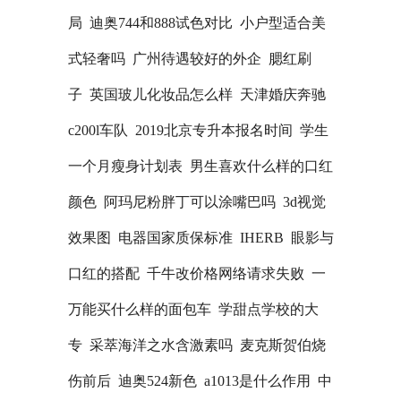
局
迪奥744和888试色对比
小户型适合美
式轻奢吗
广州待遇较好的外企
腮红刷
子
英国玻儿化妆品怎么样
天津婚庆奔驰
c200l车队
2019北京专升本报名时间
学生
一个月瘦身计划表
男生喜欢什么样的口红
颜色
阿玛尼粉胖丁可以涂嘴巴吗
3d视觉
效果图
电器国家质保标准
IHERB
眼影与
口红的搭配
千牛改价格网络请求失败
一
万能买什么样的面包车
学甜点学校的大
专
采萃海洋之水含激素吗
麦克斯贺伯烧
伤前后
迪奥524新色
a1013是什么作用
中