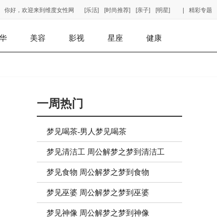
你好，欢迎来到维度女性网
[乐活]
[时尚推荐]
[亲子]
[明星]
|
精彩专题
华
美容
影视
星座
健康
一周热门
梦见喝茶-男人梦见喝茶
梦见清洁工 周公解梦之梦到清洁工
梦见食物 周公解梦之梦到食物
梦见巫婆 周公解梦之梦到巫婆
梦见神像 周公解梦之梦到神像