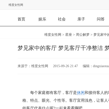
维度女性网
首页
娱乐
社会
亲子
问答
维度女性网
>
星座
>
周公解梦
> 梦见家中
梦见家中的客厅 梦见客厅干净整洁 
来源于：
维度女性网
2015-09-26 21:47
编辑：
dingxiaoxu
每个家庭都有客厅，客厅是
休闲
和接待客人的
格、特点、眼光、个性等。客厅宜用浅色，让客人
的客厅代表什么呢?一起来看看啊吧。