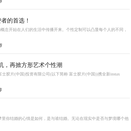
荐
费者的首选！
的概念开始在人们的生活中传播开来。个性定制可以凸显每个人的不同，
荐
相机，再掀方形艺术个性潮
士胶片(中国)投资有限公司(以下简称 富士胶片(中国))携全新instax
荐
梦里你结婚的心情是如何，是与谁结婚。无论在现实中是否与梦境哪个他