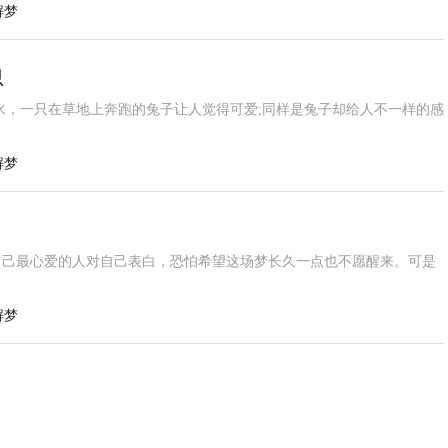
解梦
思
水，一只在草地上奔跑的兔子让人觉得可爱;同样是兔子却给人不一样的感
解梦
自己最心爱的人对自己表白，恐怕希望这场梦长久一点也不愿醒来。可是
解梦