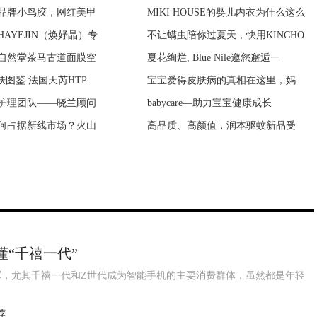
品牌小鸟胶，网红美甲
奖映射中华文化亚游之夜
MIKI HOUSE的婴儿内衣为什么这么
紫荆豪庭闹鬼事件 中海紫荆豪庭
AYEJIN（焕妤晶）专
鼎奖亚游之夜张艺兴喜获
不让螨虫陪你过夏天，快用KINCHO
一个人要发财的预兆 发财有什么
自然堂茶马古道面膜空
之夜盛大颁奖典礼郭富
夏花绚烂, Blue Nile邀您邂逅一
鬼生活在哪里 鬼生活在几维空间
肤图鉴 法国天芮HTP
爽湿巾(无香型)』&a
宝宝爱得皮肤病的真相在这里，妈
新房子没搬家前能住吗？没搬家前
护理团队——晓兰顾问
》央视八套开播 张晞
babycare—助力宝宝健康成长
如何判断房子阴气重 房子阴气太
何占据新线市场？火山
》央视八套将播 献礼
高品质、高颜值，润本驱蚊新品受
为什么说养猫穷三代 猫到底是招
更懂“千禧一代”
，尤其千禧一代和Z世代成为智能手机的主要消费群体，虽然都是年轻
荐