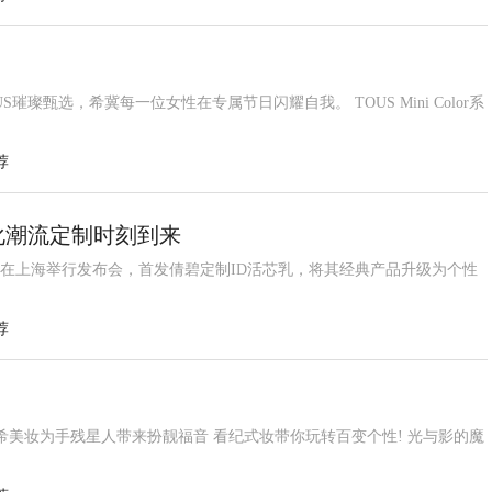
甄选，希冀每一位女性在专属节日闪耀自我。 TOUS Mini Color系
荐
化潮流定制时刻到来
小黑盒在上海举行发布会，首发倩碧定制ID活芯乳，将其经典产品升级为个性
荐
梵希美妆为手残星人带来扮靓福音 看纪式妆带你玩转百变个性! 光与影的魔