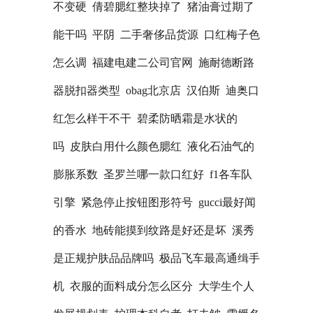
不变硬
倩碧腮红整块掉了
猪油膏过期了
能干吗
平阴
二手奢侈品货源
口红梅子色
怎么调
福建电建二公司官网
施耐德断路
器脱扣器类型
obag北京店
汉伯斯
迪奥口
红怎么样干不干
碧柔防晒霜是水状的
吗
皮肤白用什么颜色腮红
液化石油气的
膨胀系数
圣罗兰哪一款口红好
f1各车队
引擎
紧急停止按钮图形符号
gucci最好闻
的香水
地砖能摸到纹路是好还是坏
溪秀
是正规护肤品品牌吗
极品飞车最高通缉手
机
衣服的面料成分怎么区分
大学生个人