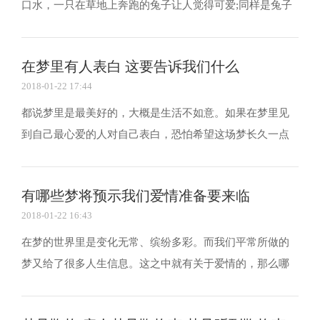
口水，一只在草地上奔跑的兔子让人觉得可爱;同样是兔子
却给人不一样的感受，在不同的环境和不同的解析答案就
不一。那在晚上梦到兔子是什么意思? 陈鹏解梦提醒：生肖
在梦里有人表白 这要告诉我们什么
属兔的，名字中有兔字的，经常被描述成像兔子一...
2018-01-22 17:44
都说梦里是最美好的，大概是生活不如意。如果在梦里见
到自己最心爱的人对自己表白，恐怕希望这场梦长久一点
也不愿醒来。可是如果不是自己喜欢的人那又要告诉我们
什么？下面请随我来解开谜底。 梦见有人告白预示着什么
有哪些梦将预示我们爱情准备要来临
你梦到有人向你告白，而这个人会是谁呢? 成为新娘...
2018-01-22 16:43
在梦的世界里是变化无常、缤纷多彩。而我们平常所做的
梦又给了很多人生信息。这之中就有关于爱情的，那么哪
一种梦暗示着爱情将来临，不妨来共同探讨一番。 一、父
亲代表你的一种心情 梦见你的父亲，这表明你对恋爱抱持