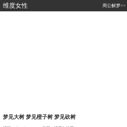
维度女性
周公解梦>>
梦见大树 梦见橙子树 梦见砍树