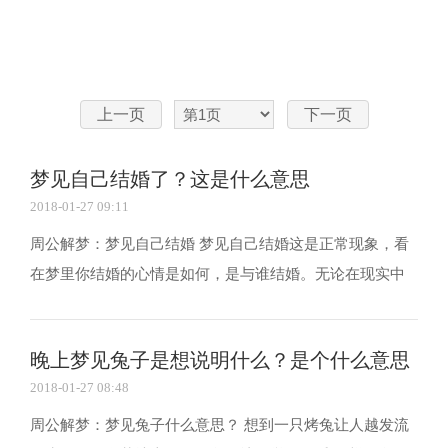
上一页
下一页
梦见自己结婚了？这是什么意思
2018-01-27 09:11
周公解梦：梦见自己结婚 梦见自己结婚这是正常现象，看
在梦里你结婚的心情是如何，是与谁结婚。无论在现实中
是否与梦境哪个他结婚，都将真实的反映你对爱情与婚姻
的态度。 梦见自己结婚有很多可能性，背景、近况则是解
晚上梦见兔子是想说明什么？是个什么意思
梦的关键：代表对幸福美满婚姻的渴求，或代表渴望...
2018-01-27 08:48
周公解梦：梦见兔子什么意思？ 想到一只烤兔让人越发流