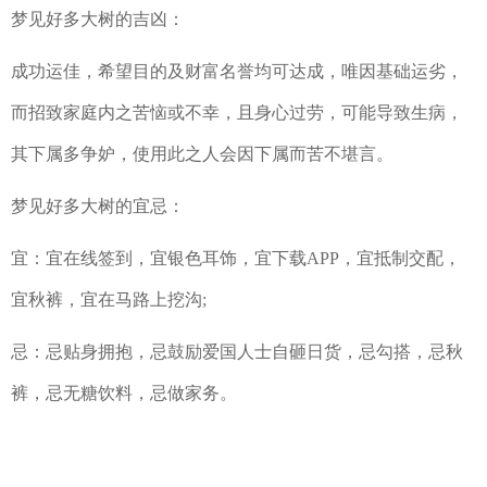
梦见好多大树的吉凶：
成功运佳，希望目的及财富名誉均可达成，唯因基础运劣，
而招致家庭内之苦恼或不幸，且身心过劳，可能导致生病，
其下属多争妒，使用此之人会因下属而苦不堪言。
梦见好多大树的宜忌：
宜：宜在线签到，宜银色耳饰，宜下载APP，宜抵制交配，
宜秋裤，宜在马路上挖沟;
忌：忌贴身拥抱，忌鼓励爱国人士自砸日货，忌勾搭，忌秋
裤，忌无糖饮料，忌做家务。