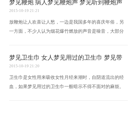
梦见鞭炮 病人梦见鞭炮声 梦见听到鞭炮声
着强烈的憧憬。想要他、想要谈个美丽的恋爱等的愿...
2015-10-19 21:21
放鞭炮让人欢喜让人愁，一边是我国多年的喜庆年俗，另
一方面，不少人认为烟花爆竹燃放的声音是噪音，大部分
人人认为春节期间鞭炮声少了，但年味不能少。如果梦见
鞭炮声是什么意思呢?下面就一起来了解下吧。 梦见鞭炮
梦见卫生巾 女人梦见用过的卫生巾 梦见带
梦见鞭炮声一般是比较好的事情，其他人工作或生活的改
2015-10-19 21:20
变，给你也带来了一定的利益或改变，与声音有关的梦...
血
卫生巾是女性用来吸收女性月经来潮时，自阴道流出的经
血，如果梦见用过的卫生巾一般暗示不得不面对的麻烦。
那么这些梦境是如何解释的呢?下面以前一起来看看吧。 梦
见卫生巾，你的工作运势不错，能游刃有余的解决工作上
的事物，还会让人羡慕，是吉兆。 梦见许多用过的卫生
巾，你的运势不错，能很好的处理工作上的事物，如果...