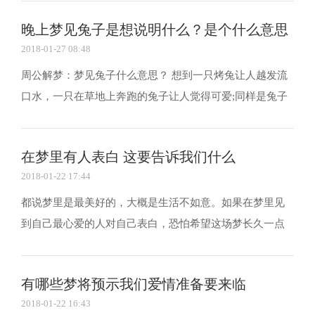
的态度。 梦见自己结婚有很多可能性，背景、近况则是解
晚上梦见兔子是想说明什么？是个什么意思
梦的关键：代表对幸福美满婚姻的渴求，或代表渴望...
2018-01-27 08:48
周公解梦：梦见兔子什么意思？ 想到一只烤兔让人越发流
口水，一只在草地上奔跑的兔子让人觉得可爱;同样是兔子
却给人不一样的感受，在不同的环境和不同的解析答案就
不一。那在晚上梦到兔子是什么意思? 陈鹏解梦提醒：生肖
在梦里有人表白 这要告诉我们什么
属兔的，名字中有兔字的，经常被描述成像兔子一...
2018-01-22 17:44
都说梦里是最美好的，大概是生活不如意。如果在梦里见
到自己最心爱的人对自己表白，恐怕希望这场梦长久一点
也不愿醒来。可是如果不是自己喜欢的人那又要告诉我们
什么？下面请随我来解开谜底。 梦见有人告白预示着什么
有哪些梦将预示我们爱情准备要来临
你梦到有人向你告白，而这个人会是谁呢? 成为新娘...
2018-01-22 16:43