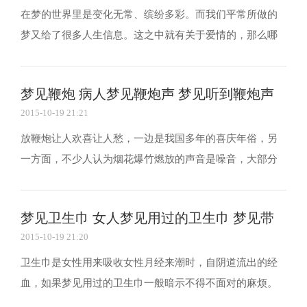
在梦的世界里是变化无常、缤纷多彩。而我们平常所做的
梦又给了很多人生信息。这之中就有关于爱情的，那么哪
一种梦暗示着爱情将来临，不妨来共同探讨一番。 一、父
亲代表你的一种心情 梦见你的父亲，这表明你对恋爱抱持
梦见鞭炮 病人梦见鞭炮声 梦见听到鞭炮声
着强烈的憧憬。想要他、想要谈个美丽的恋爱等的愿...
2015-10-19 21:21
放鞭炮让人欢喜让人愁，一边是我国多年的喜庆年俗，另
一方面，不少人认为烟花爆竹燃放的声音是噪音，大部分
人人认为春节期间鞭炮声少了，但年味不能少。如果梦见
鞭炮声是什么意思呢?下面就一起来了解下吧。 梦见鞭炮
梦见卫生巾 女人梦见用过的卫生巾 梦见带
梦见鞭炮声一般是比较好的事情，其他人工作或生活的改
2015-10-19 21:20
变，给你也带来了一定的利益或改变，与声音有关的梦...
血
卫生巾是女性用来吸收女性月经来潮时，自阴道流出的经
血，如果梦见用过的卫生巾一般暗示不得不面对的麻烦。
那么这些梦境是如何解释的呢?下面以前一起来看看吧。 梦