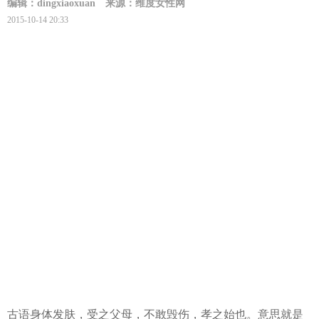
编辑：dingxiaoxuan
来源：维度女性网
2015-10-14 20:33
古语身体发肤，受之父母，不敢毁伤，孝之始也。意思就是