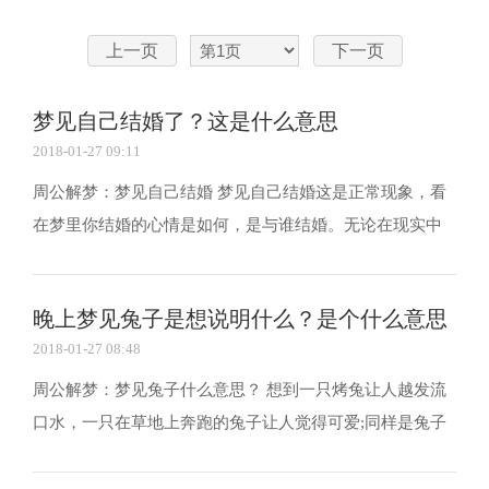
上一页
下一页
梦见自己结婚了？这是什么意思
2018-01-27 09:11
周公解梦：梦见自己结婚 梦见自己结婚这是正常现象，看
在梦里你结婚的心情是如何，是与谁结婚。无论在现实中
是否与梦境哪个他结婚，都将真实的反映你对爱情与婚姻
的态度。 梦见自己结婚有很多可能性，背景、近况则是解
晚上梦见兔子是想说明什么？是个什么意思
梦的关键：代表对幸福美满婚姻的渴求，或代表渴望...
2018-01-27 08:48
周公解梦：梦见兔子什么意思？ 想到一只烤兔让人越发流
口水，一只在草地上奔跑的兔子让人觉得可爱;同样是兔子
却给人不一样的感受，在不同的环境和不同的解析答案就
不一。那在晚上梦到兔子是什么意思? 陈鹏解梦提醒：生肖