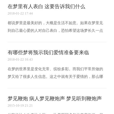
在梦里有人表白 这要告诉我们什么
属兔的，名字中有兔字的，经常被描述成像兔子一...
2018-01-22 17:44
都说梦里是最美好的，大概是生活不如意。如果在梦里见
到自己最心爱的人对自己表白，恐怕希望这场梦长久一点
也不愿醒来。可是如果不是自己喜欢的人那又要告诉我们
什么？下面请随我来解开谜底。 梦见有人告白预示着什么
有哪些梦将预示我们爱情准备要来临
你梦到有人向你告白，而这个人会是谁呢? 成为新娘...
2018-01-22 16:43
在梦的世界里是变化无常、缤纷多彩。而我们平常所做的
梦又给了很多人生信息。这之中就有关于爱情的，那么哪
一种梦暗示着爱情将来临，不妨来共同探讨一番。 一、父
亲代表你的一种心情 梦见你的父亲，这表明你对恋爱抱持
梦见鞭炮 病人梦见鞭炮声 梦见听到鞭炮声
着强烈的憧憬。想要他、想要谈个美丽的恋爱等的愿...
2015-10-19 21:21