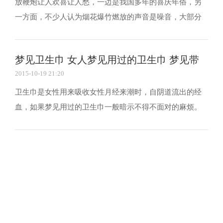
放鞭炮让人欢喜让人愁，一边是我国多年的喜庆年俗，另
一方面，不少人认为烟花爆竹燃放的声音是噪音，大部分
人人认为春节期间鞭炮声少了，但年味不能少。如果梦见
鞭炮声是什么意思呢?下面就一起来了解下吧。 梦见鞭炮
梦见卫生巾 女人梦见用过的卫生巾 梦见带
梦见鞭炮声一般是比较好的事情，其他人工作或生活的改
2015-10-19 21:20
变，给你也带来了一定的利益或改变，与声音有关的梦...
血
卫生巾是女性用来吸收女性月经来潮时，自阴道流出的经
血，如果梦见用过的卫生巾一般暗示不得不面对的麻烦。
那么这些梦境是如何解释的呢?下面以前一起来看看吧。 梦
见卫生巾，你的工作运势不错，能游刃有余的解决工作上
的事物，还会让人羡慕，是吉兆。 梦见许多用过的卫生
巾，你的运势不错，能很好的处理工作上的事物，如果...