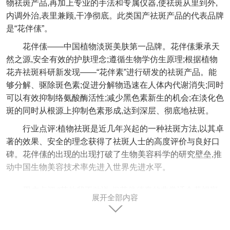
物祛斑产品,再加上专业的手法和专属仪器,使祛斑从里到外,
内调外治,表里兼顾,干净彻底。此类国产祛斑产品的代表品牌
是“花伴傃”。
花伴傃——中国植物淡斑美肤第一品牌。花伴傃秉承天
然之源,安全有效的护肤理念;遵循生物学仿生原理;根据植物
花卉祛斑科研新发现——“花伴素”进行研发的祛斑产品。能
够分解、驱除斑色素;促进分解物迅速在人体内代谢消失;同时
可以有效抑制络氨酸酶活性;减少黑色素新生的机会;在淡化色
斑的同时从根源上抑制色素形成,达到深层、彻底地祛斑。
行业点评:植物祛斑是近几年兴起的一种祛斑方法,以其卓
著的效果、安全的理念获得了祛斑人士的高度评价与良好口
碑。花伴傃的出现的出现打破了生物美容科学的研究壁垒,推
动中国生物美容技术率先进入世界先进水平。
用户点评:“其他我不敢说,但花伴傃真的非常适合黄褐斑
展开全部内容
人群用,我也是用过才发觉之前的许多产品都白用了......”杨女
士说;“花伴素是个新概念,没听说过,也是用过太多牌子的产品
感觉都一个样,就想着试试这个,不错!没让我失望!”上海某外企