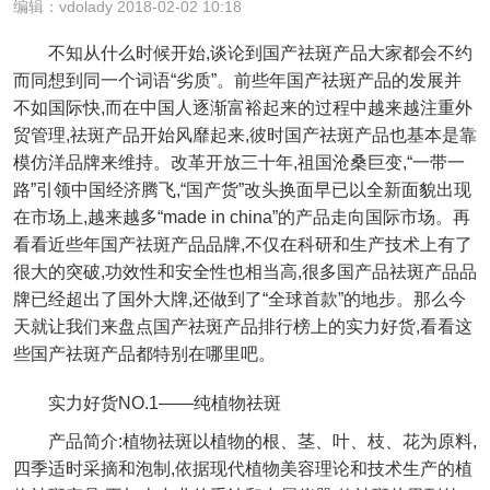
编辑：vdolady 2018-02-02 10:18
不知从什么时候开始,谈论到国产祛斑产品大家都会不约
而同想到同一个词语“劣质”。前些年国产祛斑产品的发展并
不如国际快,而在中国人逐渐富裕起来的过程中越来越注重外
贸管理,祛斑产品开始风靡起来,彼时国产祛斑产品也基本是靠
模仿洋品牌来维持。改革开放三十年,祖国沧桑巨变,“一带一
路”引领中国经济腾飞,“国产货”改头换面早已以全新面貌出现
在市场上,越来越多“made in china”的产品走向国际市场。再
看看近些年国产祛斑产品品牌,不仅在科研和生产技术上有了
很大的突破,功效性和安全性也相当高,很多国产品祛斑产品品
牌已经超出了国外大牌,还做到了“全球首款”的地步。那么今
天就让我们来盘点国产祛斑产品排行榜上的实力好货,看看这
些国产祛斑产品都特别在哪里吧。
实力好货NO.1——纯植物祛斑
产品简介:植物祛斑以植物的根、茎、叶、枝、花为原料,
四季适时采摘和泡制,依据现代植物美容理论和技术生产的植