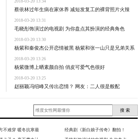
2018-03-20 13:34
蔡依林过年生病在家休养 减短发复工的裸背照片火辣
2018-03-20 13:31
毛晓彤饰演过的电视剧 为你盘点其扮演的经典角色
2018-03-20 13:30
杨紫和秦俊杰公开恋情被黑 杨紫和张一山只是兄弟关系
2018-03-20 13:26
杨紫微博上晒素颜自拍 俏皮可爱气色很好
2018-03-20 13:25
赵丽颖冯绍峰又传出恋情？ 网友：二人很是般配
2018-03-19 14:07
陈好担任艺考考官引关注 “万人迷”黑衣现身中戏
方不难穿 暖冬抗寒最
式育儿”太坑娃，看看
经典剧《新白娘子传奇》翻拍！
V领重新占据时尚 学艺人成搭配