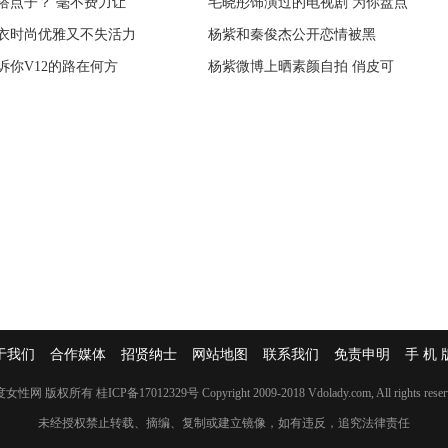
搭点子？ 毫不费力让
恩”回馈客户系列活动
毛晓彤饰演过的电视剧 为你盘点
今年流行“紫外光” 教你把流行
衣时尚优雅又不失活力
点赞的金领冠，凭什么
杨紫和秦俊杰公开恋情被黑
裹围巾没那么简单 最时髦围围巾
诉你V12的路在何方
金期，让孩子吃出大长
杨紫微博上晒素颜自拍 俏皮可
堆堆袜助你成保暖时尚达人 教你
于我们
合作媒体
招贤纳士
网站地图
联系我们
免责申明
手 机 
度女性网 版权所有
桂ICP备17012329号
Copyright 2009-2018 Vdolady.com, All rights reser
未经授权禁止转载、摘编、复制或建立镜像，如有违反，追究法律责任