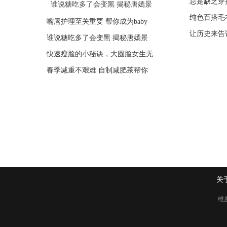
总是缺乏穿
30年“懂感
女王节和金领冠相约喜马拉雅，享
谁说糖吃多了会变黑 揭秘唐嫣景
纯色百搭毛
明星辣妈都
嘴唇护理至关重要 帮你成为baby
赵丽颖身穿抹胸透视裙 性感而
让历史来告
春季长高黄
谁说糖吃多了会变黑 揭秘唐嫣景
背带裤绝对的减龄神器 你需要
快速瘦脸的小秘诀，大圆脸女生无
流行的七分裤该如何穿搭 教你如
春季减重不艰难 自制减肥茶帮你
阔腿裤的精致搭配吸睛无数 营
关
维