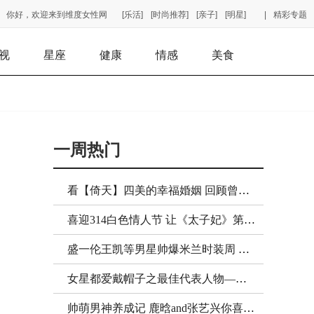
你好，欢迎来到维度女性网
[乐活]
[时尚推荐]
[亲子]
[明星]
|
精彩专题
视
星座
健康
情感
美食
一周热门
看【倚天】四美的幸福婚姻 回顾曾经剧中人物的现状！
喜迎314白色情人节 让《太子妃》第三版结局虐成狗吧！
盛一伦王凯等男星帅爆米兰时装周 一览为快！
女星都爱戴帽子之最佳代表人物——张歆艺！
帅萌男神养成记 鹿晗and张艺兴你喜欢哪一款？