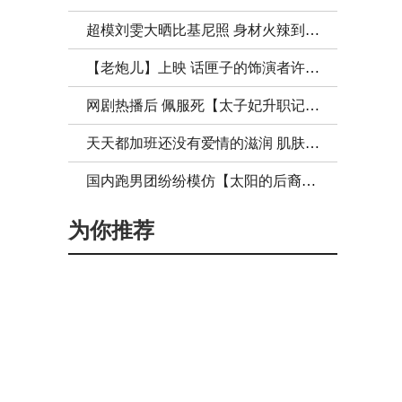
超模刘雯大晒比基尼照 身材火辣到让你喷鼻血！
【老炮儿】上映 话匣子的饰演者许晴上热搜啦！
网剧热播后 佩服死【太子妃升职记】里的服、化、道了！
天天都加班还没有爱情的滋润 肌肤怎么能保养好？
国内跑男团纷纷模仿【太阳的后裔】陈赫郑恺画风突变！
为你推荐