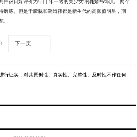
由被日媒评价为\四千年一遇的美少女\的鞠婧祎饰演。 两个
待磨炼。但是于朦胧和鞠婧祎都是新生代的高颜值明星，期
花。
3
下一页
进行证实，对其原创性、真实性、完整性、及时性不作任何