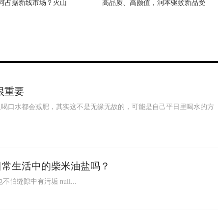
何占据新线市场？火山
》央视八套将播 献礼
高品质、高颜值，润本驱蚊新品受
为什么说养猫穷三代 猫到底是招
很重要
里喝口水都会减肥，其实这不是无缘无故的，可能是自己平日里喝水的方
日常生活中的柴米油盐吗？
隙中有污垢 null...