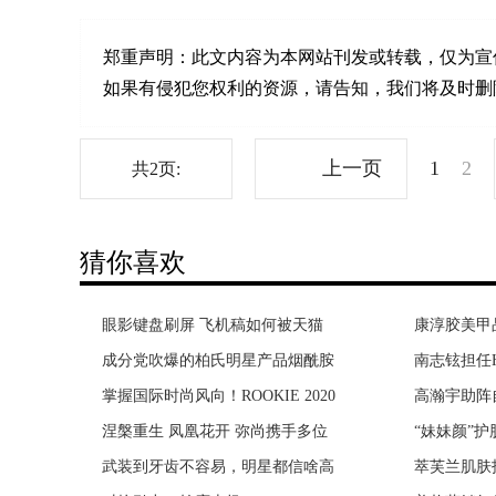
郑重声明：
此文内容为本网站刊发或转载，仅为宣
如果有侵犯您权利的资源，请告知，我们将及时删除。联系邮箱
上一页
1
2
共2页:
猜你喜欢
眼影键盘刷屏 飞机稿如何被天猫
SO COOL！东京香蕉蛋糕冻着吃，
康淳胶美甲
25届华鼎
成分党吹爆的柏氏明星产品烟酰胺
抢占百城，亿路同行，燕太太集团
南志铉担任H
第25届华
掌握国际时尚风向！ROOKIE 2020
曝阿里香港二次上市 官方回应：
高瀚宇助阵
亚游华鼎奖
涅槃重生 凤凰花开 弥尚携手多位
日本持刀伤人事件 15人被刺至少2
“妹妹颜”护
花王『碧柔清
武装到牙齿不容易，明星都信啥高
两女童疑触电身亡 阴雨天小区内
萃芙兰肌肤
《无名卫士