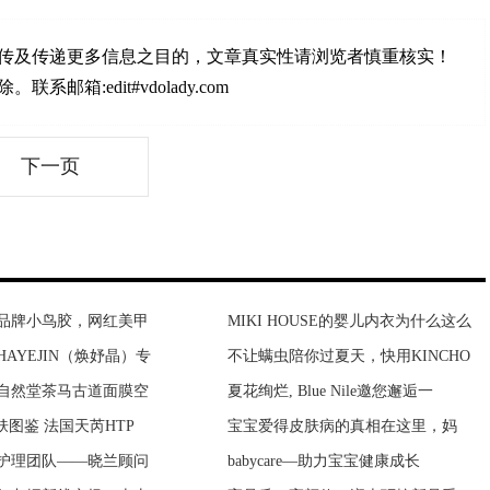
传及传递更多信息之目的，文章真实性请浏览者慎重核实！
:edit#vdolady.com
下一页
品牌小鸟胶，网红美甲
奖映射中华文化亚游之夜
MIKI HOUSE的婴儿内衣为什么这么
紫荆豪庭闹鬼事件 中海紫荆豪庭
AYEJIN（焕妤晶）专
鼎奖亚游之夜张艺兴喜获
不让螨虫陪你过夏天，快用KINCHO
一个人要发财的预兆 发财有什么
自然堂茶马古道面膜空
之夜盛大颁奖典礼郭富
夏花绚烂, Blue Nile邀您邂逅一
鬼生活在哪里 鬼生活在几维空间
肤图鉴 法国天芮HTP
爽湿巾(无香型)』&a
宝宝爱得皮肤病的真相在这里，妈
新房子没搬家前能住吗？没搬家前
护理团队——晓兰顾问
》央视八套开播 张晞
babycare—助力宝宝健康成长
如何判断房子阴气重 房子阴气太