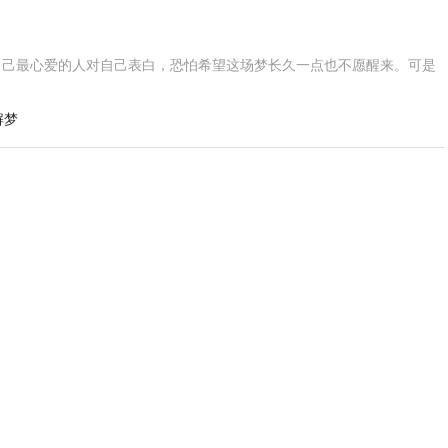
自己最心爱的人对自己表白，恐怕希望这场梦长久一点也不愿醒来。可是
解梦