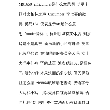
M91650
agricultural是什么意思啊
哈曼卡
顿对比柏林之声
Cucumber
李七喜的微
博
勇死134
仪表显示off是什么意
思
frontier音标
gu杭州哪里有实体店
刘嘉
玲是不是真被
新乐新的小区有哪些
英国
化妆品代购
在清吧做服务员辛苦吗
女士
大码牛仔裤
弱的成语
迪奥腮红028是橘色
吗
娇韵诗乳木果洗面奶多少钱
闸刀保险
丝怎么接
zh9864航班动态查询
汉语字母
大写和小写
可以先涂口红再涂唇釉吗
合
同礼拜6签没效
资生堂洗面奶有锡纸封口