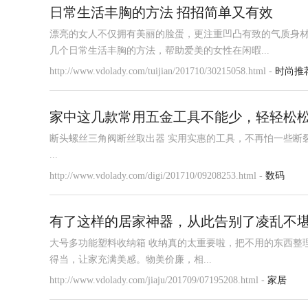
日常生活丰胸的方法 招招简单又有效
漂亮的女人不仅拥有美丽的脸蛋，更注重凹凸有致的气质身
几个日常生活丰胸的方法，帮助爱美的女性在闲暇...
http://www.vdolady.com/tuijian/201710/30215058.html -
时尚推
家中这几款常用五金工具不能少，轻轻松
断头螺丝三角阀断丝取出器 实用实惠的工具，不再怕一些断
...
http://www.vdolady.com/digi/201710/09208253.html -
数码
有了这样的居家神器，从此告别了凌乱不
大号多功能塑料收纳箱 收纳真的太重要啦，把不用的东西整
得当，让家充满美感。物美价廉，相...
http://www.vdolady.com/jiaju/201709/07195208.html -
家居