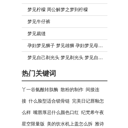
梦见柠檬 周公解梦之梦到柠檬
梦见牛仔裤
梦见裁缝
孕妇梦见狮子 梦见雄狮 孕妇梦见母狮子
梦见自己剃光头 梦见剃光头 梦见自己光头
热门关键词
丫一谷氨酰转肽酶
散粉的制作
间接连
接
什么脸型适合锁骨链
完美日记唇釉怎
么样
嘴唇厚忌什么颜色口红
纪梵希午夜
星空限量版
美的饮水机上盖怎么拆
雅诗