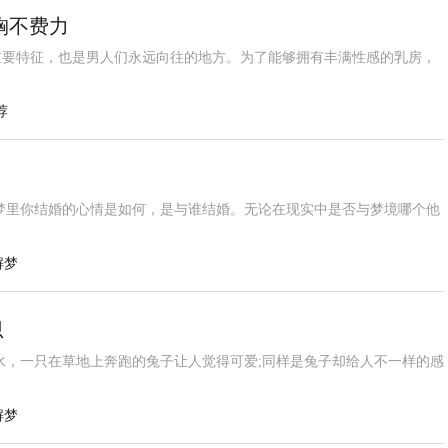
胸不费力
重要特征，也是男人们永远向往的地方。为了能够拥有丰满性感的乳房，
荐
梦里你结婚的心情是如何，是与谁结婚。无论在现实中是否与梦境哪个他
解梦
思
水，一只在草地上奔跑的兔子让人觉得可爱;同样是兔子却给人不一样的感
解梦