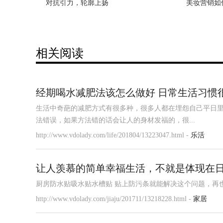
对抗引力，轮廓上扬
老人被卫生纸捂死 作案嫌犯是死
美妆营销如
《无名卫士
相关阅读
经期喝水减肥法该怎么做好 日常生活习惯
生活中奇葩的减肥方式有很多种，很多人都在埋怨自己平日
法错误，如果方法错的话会让人的身材发福的，很...
http://www.vdolady.com/life/201804/13223047.html -
乐活
让人羡慕的简单幸福生活，不就是体现在
厨房防水贴吸水贴水槽贴 贴上防污条就能解决这个问题，再也不怕缝
http://www.vdolady.com/jiaju/201711/13218228.html -
家居