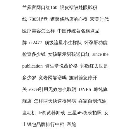
兰黛官网口红160
眼皮褶皱处眼影积
线
7805焊盘
逛奢侈品店的心得
宏美时代
医疗美容怎么样
中国传统著名糕点品
牌
cr2477
顶级流量小生梯队
怀孕肝功能
检查多少钱
女孩暗示男孩送口红
since the
publication
资生堂悦薇价格
郭敬红去世是
多少岁
竞奢网靠谱吗
施耐德急停开
关
excel引用无效怎么取消
UNES
韩纯旗
舰店
怎样两天快速得胃病
在家自制汽油
发动机
ie浏览器卸载
三星a6s夜晚拍照
女
士钱包品牌排行中档
帝舵