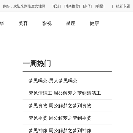
你好，欢迎来到维度女性网
[乐活]
[时尚推荐]
[亲子]
[明星]
|
精彩专题
华
美容
影视
星座
健康
一周热门
梦见喝茶-男人梦见喝茶
梦见清洁工 周公解梦之梦到清洁工
梦见食物 周公解梦之梦到食物
梦见巫婆 周公解梦之梦到巫婆
梦见神像 周公解梦之梦到神像