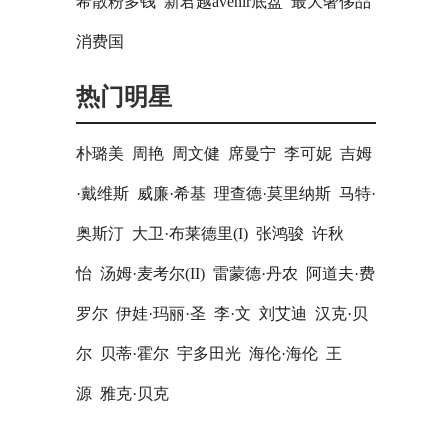
希散粉多钱
新君越avenir底盘
最大奢侈品
消费国
热门明星
朴璐美
周艳
周文健
席曼宁
李可妮
吉姆
·戴维斯
威廉·希基
理查德·莫里纳斯
马特·
奥斯汀
大卫·布莱德里(I)
张鸿骏
许秋
怡
汤姆·麦考尔(II)
雷蒙德·丹农
阿道夫·费
罗尔
伊娃·玛丽·圣
李·文
刘艾迪
汉克·贝
尔
贝蒂·霍尔
宇多田光
海伦·海伦
王
源
雅克·贝克