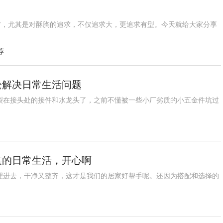
材，尤其是对酥胸的追求，不仅追求大，更追求有型。今天就给大家分享
荐
松解决日常生活问题
裂在接头处的接件和水龙头了，之前不懂被一些小厂劣质的小五金件坑过
堪的日常生活，开心啊
理进去，干净又整齐，这才是我们的居家好帮手呢。还因为搭配和选择的