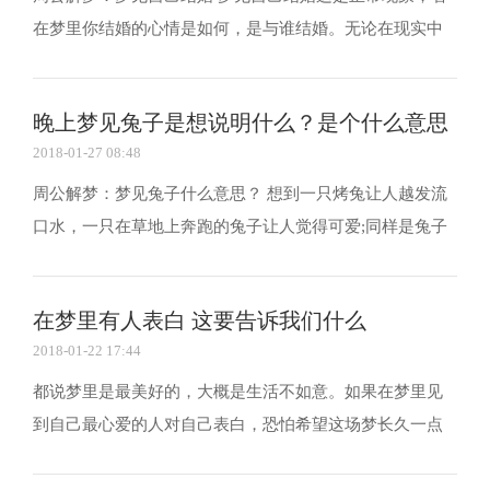
在梦里你结婚的心情是如何，是与谁结婚。无论在现实中
是否与梦境哪个他结婚，都将真实的反映你对爱情与婚姻
的态度。 梦见自己结婚有很多可能性，背景、近况则是解
晚上梦见兔子是想说明什么？是个什么意思
梦的关键：代表对幸福美满婚姻的渴求，或代表渴望...
2018-01-27 08:48
周公解梦：梦见兔子什么意思？ 想到一只烤兔让人越发流
口水，一只在草地上奔跑的兔子让人觉得可爱;同样是兔子
却给人不一样的感受，在不同的环境和不同的解析答案就
不一。那在晚上梦到兔子是什么意思? 陈鹏解梦提醒：生肖
在梦里有人表白 这要告诉我们什么
属兔的，名字中有兔字的，经常被描述成像兔子一...
2018-01-22 17:44
都说梦里是最美好的，大概是生活不如意。如果在梦里见
到自己最心爱的人对自己表白，恐怕希望这场梦长久一点
也不愿醒来。可是如果不是自己喜欢的人那又要告诉我们