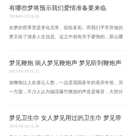
什么？下面请随我来解开谜底。 梦见有人告白预示着什么
有哪些梦将预示我们爱情准备要来临
你梦到有人向你告白，而这个人会是谁呢? 成为新娘...
2018-01-22 16:43
在梦的世界里是变化无常、缤纷多彩。而我们平常所做的
梦又给了很多人生信息。这之中就有关于爱情的，那么哪
一种梦暗示着爱情将来临，不妨来共同探讨一番。 一、父
亲代表你的一种心情 梦见你的父亲，这表明你对恋爱抱持
梦见鞭炮 病人梦见鞭炮声 梦见听到鞭炮声
着强烈的憧憬。想要他、想要谈个美丽的恋爱等的愿...
2015-10-19 21:21
放鞭炮让人欢喜让人愁，一边是我国多年的喜庆年俗，另
一方面，不少人认为烟花爆竹燃放的声音是噪音，大部分
人人认为春节期间鞭炮声少了，但年味不能少。如果梦见
鞭炮声是什么意思呢?下面就一起来了解下吧。 梦见鞭炮
梦见卫生巾 女人梦见用过的卫生巾 梦见带
梦见鞭炮声一般是比较好的事情，其他人工作或生活的改
2015-10-19 21:20
变，给你也带来了一定的利益或改变，与声音有关的梦...
血