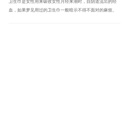
卫生巾是女性用来吸收女性月经来潮时，自阴道流出的经
血，如果梦见用过的卫生巾一般暗示不得不面对的麻烦。
那么这些梦境是如何解释的呢?下面以前一起来看看吧。 梦
见卫生巾，你的工作运势不错，能游刃有余的解决工作上
的事物，还会让人羡慕，是吉兆。 梦见许多用过的卫生
巾，你的运势不错，能很好的处理工作上的事物，如果...