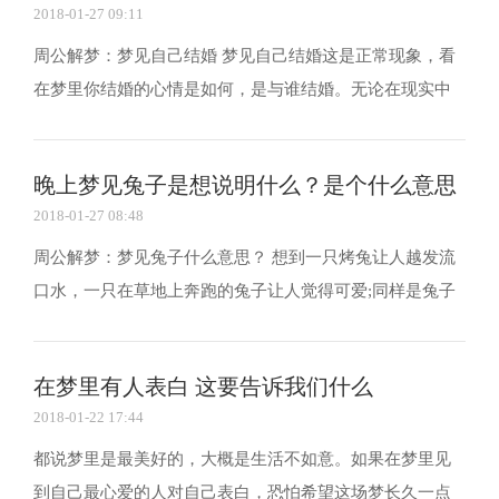
2018-01-27 09:11
周公解梦：梦见自己结婚 梦见自己结婚这是正常现象，看
在梦里你结婚的心情是如何，是与谁结婚。无论在现实中
是否与梦境哪个他结婚，都将真实的反映你对爱情与婚姻
的态度。 梦见自己结婚有很多可能性，背景、近况则是解
晚上梦见兔子是想说明什么？是个什么意思
梦的关键：代表对幸福美满婚姻的渴求，或代表渴望...
2018-01-27 08:48
周公解梦：梦见兔子什么意思？ 想到一只烤兔让人越发流
口水，一只在草地上奔跑的兔子让人觉得可爱;同样是兔子
却给人不一样的感受，在不同的环境和不同的解析答案就
不一。那在晚上梦到兔子是什么意思? 陈鹏解梦提醒：生肖
在梦里有人表白 这要告诉我们什么
属兔的，名字中有兔字的，经常被描述成像兔子一...
2018-01-22 17:44
都说梦里是最美好的，大概是生活不如意。如果在梦里见
到自己最心爱的人对自己表白，恐怕希望这场梦长久一点