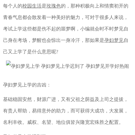
每个人的
校园生活
是
玫瑰色
的，那种积极向上和情窦初开的
青春气息都会散发着一种美好的魅力，可对于很多人来说，
考试上学这些都是伤不起的噩梦啊，小编就会时不时梦见自
己身在考场，梦醒也会惊出一身冷汗，那如果是
孕妇梦见
自
己又上学了是什么意思呢?
孕妇梦见上学的吉凶：
基础稳固安然，财源广进，又有父祖之荫益及上司之提拔，
有贵人帮助，易得意外的助力，而可获得大成功，大发展，
名利丰收。威权、名望、地位俱皆兴隆宽宏殊胜之配置。