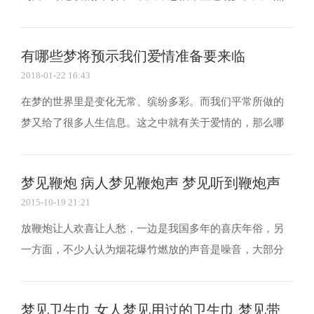
也不愿醒来。可是如果不是自己喜欢的人那又要告诉我们
什么？下面请随我来解开谜底。 梦见有人告白预示着什么
有哪些梦将预示我们爱情准备要来临
你梦到有人向你告白，而这个人会是谁呢? 成为新娘...
2018-01-22 16:43
在梦的世界里是变化无常、缤纷多彩。而我们平常所做的
梦又给了很多人生信息。这之中就有关于爱情的，那么哪
一种梦暗示着爱情将来临，不妨来共同探讨一番。 一、父
亲代表你的一种心情 梦见你的父亲，这表明你对恋爱抱持
梦见鞭炮 病人梦见鞭炮声 梦见听到鞭炮声
着强烈的憧憬。想要他、想要谈个美丽的恋爱等的愿...
2015-10-19 21:21
放鞭炮让人欢喜让人愁，一边是我国多年的喜庆年俗，另
一方面，不少人认为烟花爆竹燃放的声音是噪音，大部分
人人认为春节期间鞭炮声少了，但年味不能少。如果梦见
鞭炮声是什么意思呢?下面就一起来了解下吧。 梦见鞭炮
梦见卫生巾 女人梦见用过的卫生巾 梦见带
梦见鞭炮声一般是比较好的事情，其他人工作或生活的改