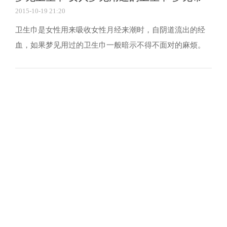
2015-10-19 21:20
变，给你也带来了一定的利益或改变，与声音有关的梦...
血
卫生巾是女性用来吸收女性月经来潮时，自阴道流出的经
血，如果梦见用过的卫生巾一般暗示不得不面对的麻烦。
那么这些梦境是如何解释的呢?下面以前一起来看看吧。 梦
见卫生巾，你的工作运势不错，能游刃有余的解决工作上
的事物，还会让人羡慕，是吉兆。 梦见许多用过的卫生
巾，你的运势不错，能很好的处理工作上的事物，如果...