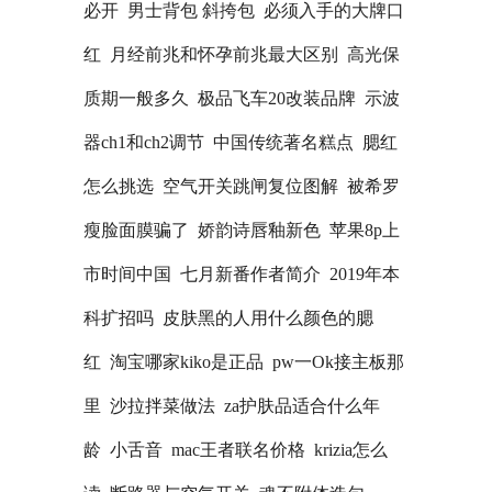
必开
男士背包 斜挎包
必须入手的大牌口
红
月经前兆和怀孕前兆最大区别
高光保
质期一般多久
极品飞车20改装品牌
示波
器ch1和ch2调节
中国传统著名糕点
腮红
怎么挑选
空气开关跳闸复位图解
被希罗
瘦脸面膜骗了
娇韵诗唇釉新色
苹果8p上
市时间中国
七月新番作者简介
2019年本
科扩招吗
皮肤黑的人用什么颜色的腮
红
淘宝哪家kiko是正品
pw一Ok接主板那
里
沙拉拌菜做法
za护肤品适合什么年
龄
小舌音
mac王者联名价格
krizia怎么