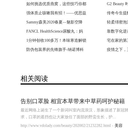
如何挑选优质燕窝，这些技巧你都
社交新零售如何成为下一个经济风
G2 Beaut
《老酒馆》
强体质止咳嗽我有招！——优思益
货真价实，才能赢得街坊们的喜爱
传奇今生提
幸福院》探
Sammy森美2020春夏—魅影空降
运动时尚欢乐无限BOB体育打造顶
轻柔绵密泡
《宸汐缘》
FANCL HealthScience尿酸丸：妈
两天五万乐迷共襄视听盛宴，华人
靠数字化逆
《芝麻胡同
1分钟创收100多万！本味寒造解锁
Millie Bobby Brown个性演绎Pand
宅在家的第
《精英律师
防伪包装界的先锋旗手-纳诺博科
Dyson Supersonic吹风机专业版“
疫情之下，
《小欢喜》
相关阅读
告别口罩脸 相宜本草带来中草药呵护秘籍
最近网络上诞生了一个新词叫室内流浪汉，形象描述了新冠
求，口罩的遮挡也让大家放任了面部的野蛮生长，护...
http://www.vdolady.com/beauty/202002/21232282.html -
美容