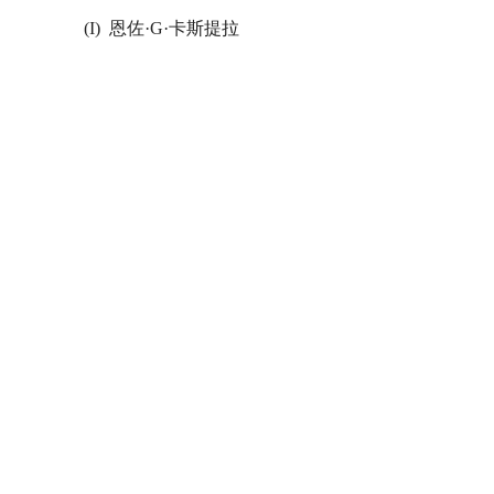
(I)
恩佐·G·卡斯提拉