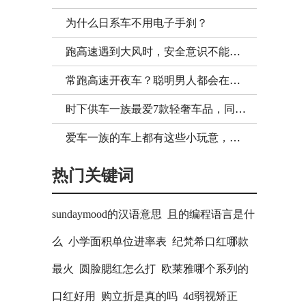
为什么日系车不用电子手刹？
跑高速遇到大风时，安全意识不能忘，聪明人带上这些车品更稳妥
常跑高速开夜车？聪明男人都会在车内装这些实用车品，好用又不贵
时下供车一族最爱7款轻奢车品，同事都说：开出门就像60万豪车
爱车一族的车上都有这些小玩意，让你开车更舒适惬意
热门关键词
sundaymood的汉语意思
且的编程语言是什
么
小学面积单位进率表
纪梵希口红哪款
最火
圆脸腮红怎么打
欧莱雅哪个系列的
口红好用
购立折是真的吗
4d弱视矫正