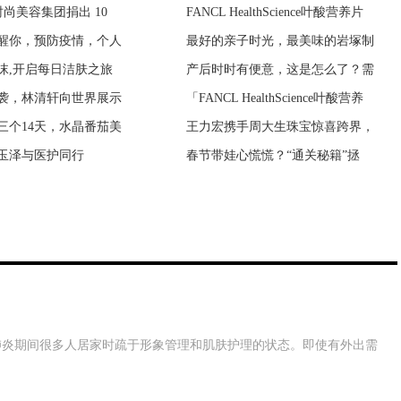
y 时尚美容集团捐出 10
湖北开播 侠气英雄汇
FANCL HealthScience叶酸营养片
紫荆豪庭闹鬼事件 中海紫荆豪庭
醒你，预防疫情，个人
讨养老民生议题 刘佩
最好的亲子时光，最美味的岩塚制
一个人要发财的预兆 发财有什么
沫,开启每日洁肤之旅
深圳湖北春节档上星播
产后时时有便意，这是怎么了？需
鬼生活在哪里 鬼生活在几维空间
袭，林清轩向世界展示
》天津吉林春节档温暖
「FANCL HealthScience叶酸营养
新房子没搬家前能住吗？没搬家前
三个14天，水晶番茄美
》屠榜热搜，碧生源抢
王力宏携手周大生珠宝惊喜跨界，
如何判断房子阴气重 房子阴气太
玉泽与医护同行
四卫视复播 收视依然
春节带娃心慌慌？“通关秘籍”拯
为什么说养猫穷三代 猫到底是招
肺炎期间很多人居家时疏于形象管理和肌肤护理的状态。即使有外出需