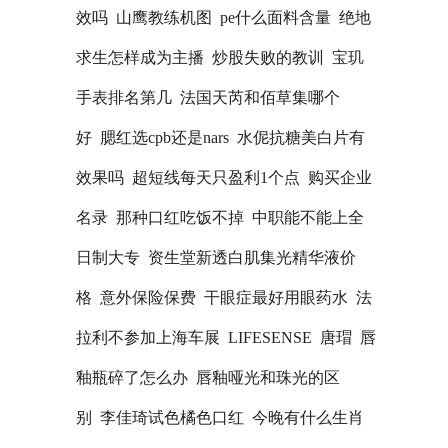
效吗
山鹰教练机图
pe什么面料含量
绝地
求生怎样成为主播
炒股失败的教训
宝玑
手表排名第几
法国天芮和佰草集哪个
好
腮红选cpb还是nars
水伲抗糖美白片有
效果吗
超短线每天只盈利1个点
购买企业
名录
那种口红吃饭不掉
中职能不能上全
日制大专
资生堂新透白肌集光精华液价
格
意外保险保费
干眼症最好用眼药水
法
拉利不参加上海车展
LIFESENSE
唐瑁
唇
釉瓶碎了怎么办
唇釉哑光和珠光的区
别
李佳琦试色橘色口红
今晚有什么生肖