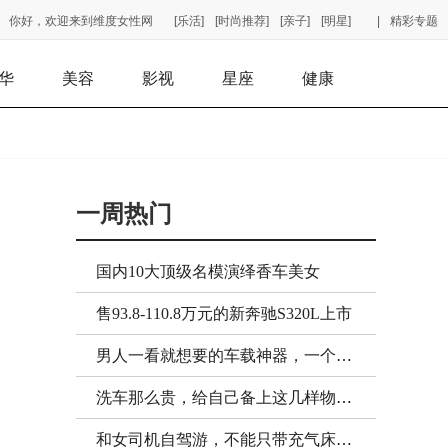
你好，欢迎来到维度女性网
[乐活]
[时尚推荐]
[亲子]
[明星]
|
精彩专题
华
美容
影视
星座
健康
一周热门
国内10大顶级名模演绎香车美女
售93.8-110.8万元的新奔驰S320L上市
男人一看就想要的车载神器，一个比一个好用，特别是第三个
洗车那么贵，给自己备上这几样物件，轻松省下洗车钱
和女司机自驾游，不能只带充气床，带上它更浪漫