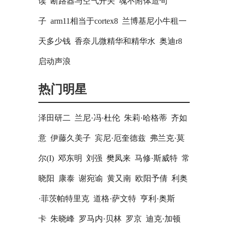
读
断路器与空气开关
魂不附体造句
子
arm11相当于cortex8
兰博基尼小牛租一
天多少钱
香奈儿微精华和精华水
奥迪r8
启动声浪
热门明星
泽田研二
兰尼·冯·杜伦
朱莉·哈格蒂
齐如
意
伊藤久美子
宾尼·厄奎德兹
弗兰克·莫
尔(I)
邓东明
刘强
樊凤来
马修·斯威特
常
晓阳
康泰
谢宛谕
黄又南
欧阳予倩
利奥
·菲茨帕特里克
道格·萨文特
亨利·奥斯
卡
朱晓峰
罗马内·贝林
罗京
迪克·加顿