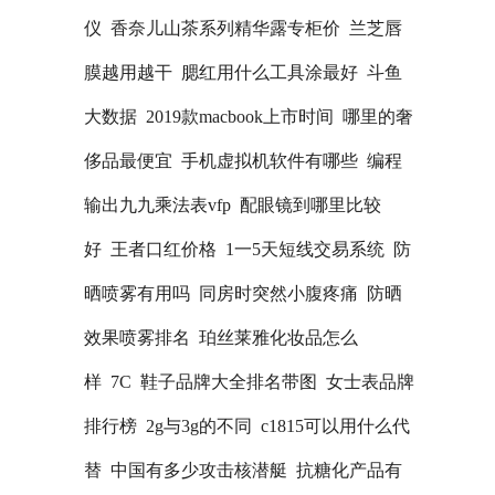
仪
香奈儿山茶系列精华露专柜价
兰芝唇
膜越用越干
腮红用什么工具涂最好
斗鱼
大数据
2019款macbook上市时间
哪里的奢
侈品最便宜
手机虚拟机软件有哪些
编程
输出九九乘法表vfp
配眼镜到哪里比较
好
王者口红价格
1一5天短线交易系统
防
晒喷雾有用吗
同房时突然小腹疼痛
防晒
效果喷雾排名
珀丝莱雅化妆品怎么
样
7C
鞋子品牌大全排名带图
女士表品牌
排行榜
2g与3g的不同
c1815可以用什么代
替
中国有多少攻击核潜艇
抗糖化产品有