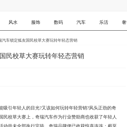
风水
服饰
数码
汽车
乐活
奢
奇瑞汽车锁定狐友国民校草大赛玩转年轻态营销
友国民校草大赛玩转年轻态营销
能吸引年轻人的目光?又该如何玩转年轻营销?风头正劲的奇
友国民校草大赛上，奇瑞汽车作为行业赞助商也收获了年轻人
活动尚未全部执行完毕，奇瑞品牌便已收获惊喜连连：截至